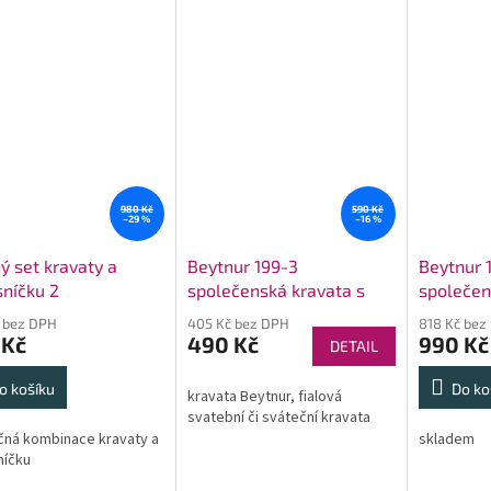
980 Kč
590 Kč
–29 %
–16 %
ý set kravaty a
Beytnur 199-3
Beytnur 
níčku 2
společenská kravata s
společen
kapesníčkem
kapesní
 bez DPH
405 Kč bez DPH
818 Kč bez
 Kč
490 Kč
990 Kč
DETAIL
o košíku
Do ko
kravata Beytnur, fialová
svatební či sváteční kravata
čná kombinace kravaty a
skladem
níčku