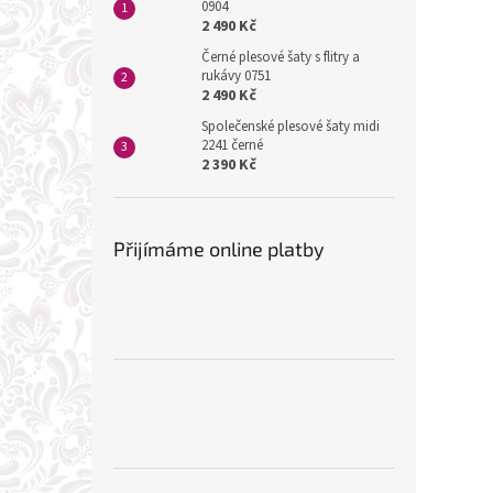
0904
2 490 Kč
Černé plesové šaty s flitry a
rukávy 0751
2 490 Kč
Společenské plesové šaty midi
2241 černé
2 390 Kč
Přijímáme online platby