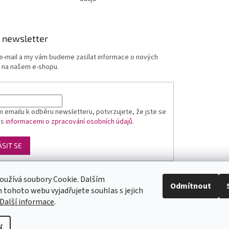
 newsletter
 e-mail a my vám budeme zasílat informace o nových
 na našem e-shopu.
 emailu k odběru newsletteru, potvrzujete, že jste se
 s
informacemi o zpracování osobních údajů
.
ÁSIT SE
oužívá soubory Cookie. Dalším
Luxusní pánská móda
GLAMI
Levné ubytování v Orlických horách
Odmítnout
tohoto webu vyjadřujete souhlas s jejich
Další informace
.
yste
y
pod
í