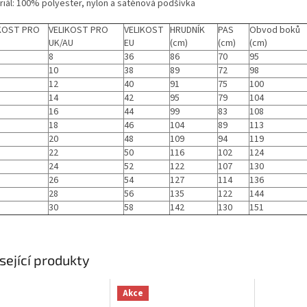
riál: 100% polyester, nylon a saténová podšívka
IKOST PRO
VELIKOST PRO
VELIKOST
HRUDNÍK
PAS
Obvod boků
UK/AU
EU
(cm)
(cm)
(cm)
8
36
86
70
95
10
38
89
72
98
12
40
91
75
100
14
42
95
79
104
16
44
99
83
108
18
46
104
89
113
20
48
109
94
119
22
50
116
102
124
24
52
122
107
130
26
54
127
114
136
28
56
135
122
144
30
58
142
130
151
sející produkty
Akce