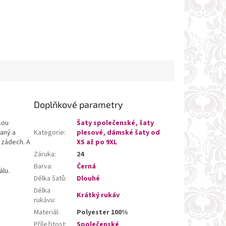
Doplňkové parametry
sou
Šaty společenské, šaty
vaný a
Kategorie
:
plesové, dámské šaty od
a zádech. A
XS až po 9XL
Záruka
:
24
Barva
:
Černá
álu.
Délka šatů
:
Dlouhé
Délka
Krátký rukáv
rukávu
:
Materiál
:
Polyester 100%
Příležitost
:
Společenské