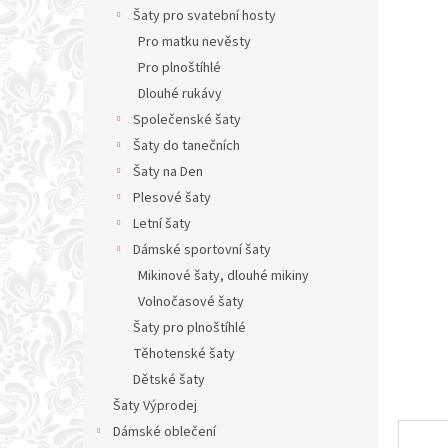
n
Šaty pro svatební hosty
e
Pro matku nevěsty
l
Pro plnoštíhlé
Dlouhé rukávy
Společenské šaty
Šaty do tanečních
Šaty na Den
Plesové šaty
Letní šaty
Dámské sportovní šaty
Mikinové šaty, dlouhé mikiny
Volnočasové šaty
Šaty pro plnoštíhlé
Těhotenské šaty
Dětské šaty
Šaty Výprodej
Dámské oblečení