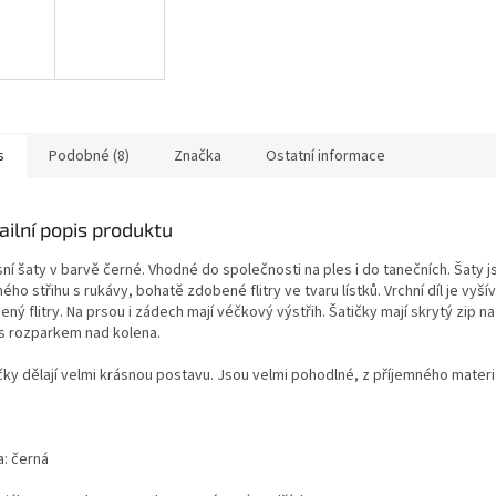
s
Podobné (8)
Značka
Ostatní informace
ailní popis produktu
ní šaty v barvě černé. Vhodné do společnosti na ples i do tanečních. Šaty j
ého střihu s rukávy, bohatě zdobené flitry ve tvaru lístků. Vrchní díl je vyší
ný flitry. Na prsou i zádech mají véčkový výstřih. Šatičky mají skrytý zip n
 s rozparkem nad kolena.
čky dělají velmi krásnou postavu. Jsou velmi pohodlné, z příjemného materi
a: černá