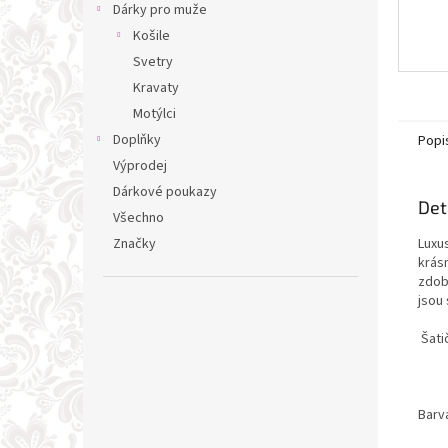
Dárky pro muže
Košile
Svetry
Kravaty
Motýlci
Doplňky
Popi
Výprodej
Dárkové poukazy
Det
Všechno
Luxus
Značky
krásn
zdobe
jsou
Šati
Barv