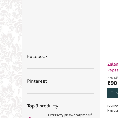
Facebook
Zelen
kapes
570 Kč
Pinterest
690
D
Top 3 produkty
jedine
kapes
Ever Pretty plesové šaty modré