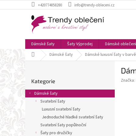
Přejít
+420774058280
info@trendy-obleceni.cz
na
obsah
Dámské šaty
Šaty Výprodej
Dámské oblečen
Domů
Dámské šaty
Dámské luxusní šaty v barvě
P
Dáms
o
Přeskočit
s
Značka:
Kategorie
kategorie
t
r
Dámské šaty
a
Svatební šaty
n
Luxusní svatební šaty
n
í
Jednoduché hladké svatební šaty
p
Svatební šaty popůlnoční
a
Šaty pro družičky