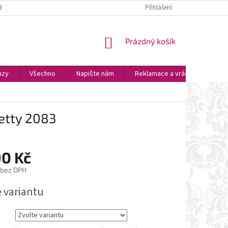
ZBOŽÍ
PLATBA A DOPRAVA
OSOBNÍ VYZVEDNUTÍ
Přihlášení
OBCHODNÍ P
NÁKUPNÍ
Prázdný košík
KOŠÍK
azy
Všechno
Napište nám
Reklamace a vrácení zboží
retty 2083
90 Kč
 bez DPH
e variantu