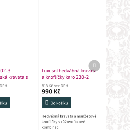
Další
produkt
102-3
Luxusní hedvábná kravata
ská kravata s
a knoflíčky karo 238-2
čkem
 DPH
818 Kč bez DPH
990 Kč
šíku
Do košíku
Hedvábná kravata a manžetové
knoflíčky v růžovofialové
kombinaci