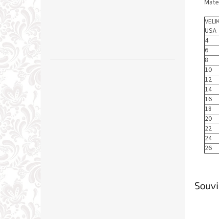
Mate
VEL
USA
4
6
8
10
12
14
16
18
20
22
24
26
Souvi