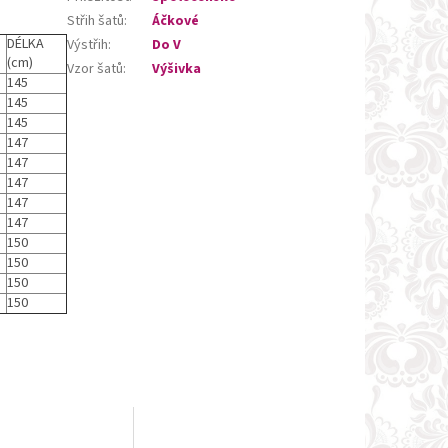
Střih šatů
:
Áčkové
DÉLKA
Výstřih
:
Do V
(cm)
Vzor šatů
:
Výšivka
145
145
145
147
147
147
147
147
150
150
150
150