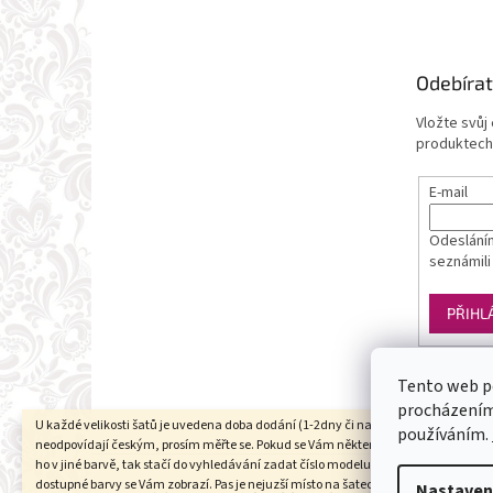
Odebírat
Vložte svůj
produktech
E-mail
Odesláním
seznámili
PŘIHL
Tento web p
procházením 
U každé velikosti šatů je uvedena doba dodání (1-2dny či na objednání). Velikosti
používáním.
neodpovídají českým, prosím měřte se. Pokud se Vám některý model líbí a chtěli b
ho v jiné barvě, tak stačí do vyhledávání zadat číslo modelu(třeba 1960) a všechn
dostupné barvy se Vám zobrazí. Pas je nejuzší místo na šatech (většinou cca 6cm 
Nastaven