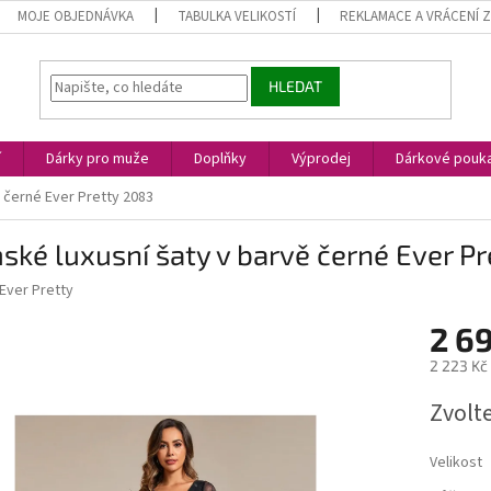
MOJE OBJEDNÁVKA
TABULKA VELIKOSTÍ
REKLAMACE A VRÁCENÍ 
HLEDAT
í
Dárky pro muže
Doplňky
Výprodej
Dárkové pouk
 černé Ever Pretty 2083
ké luxusní šaty v barvě černé Ever P
Ever Pretty
2 6
2 223 Kč
Měrná
Zvolt
cena:
Velikost