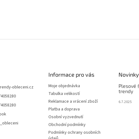
Informace pro vás
Novinky
Moje objednávka
Plesové š
trendy-obleceni.cz
trendy
Tabulka velikostí
74058280
Reklamace a vrácení zboží
6.7.2025
74058280
Platba a doprava
ook
Osobní vyzvednutí
_obleceni
Obchodní podmínky
Podmínky ochrany osobních
údajů