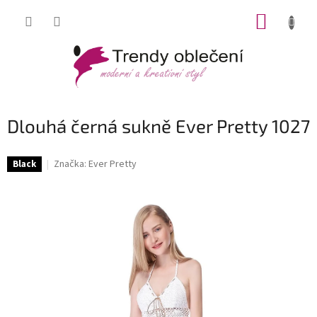
Přejít
NÁKUP
na
obsah
KOŠÍK
Dlouhá černá sukně Ever Pretty 1027
Značka:
Ever Pretty
Black