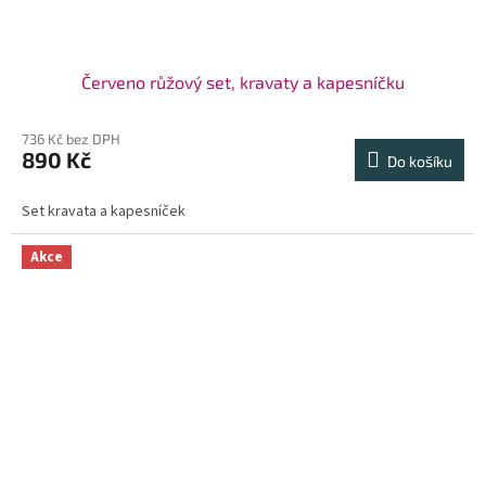
Červeno růžový set, kravaty a kapesníčku
736 Kč bez DPH
890 Kč
Do košíku
Set kravata a kapesníček
Akce