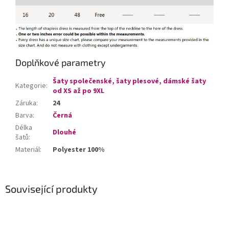
Doplňkové parametry
Šaty společenské, šaty plesové, dámské šaty
Kategorie
:
od XS až po 9XL
Záruka
:
24
Barva
:
Černá
Délka
Dlouhé
šatů
:
Materiál
:
Polyester 100%
Související produkty