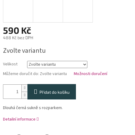
590 Kč
488 Kč bez DPH
Měrná
Zvolte variantu
cena:
Velikost
Můžeme doručit do:
Zvolte variantu
Možnosti doručení
Přidat do košíku
Dlouhá černá sukně s rozparkem.
Detailní informace