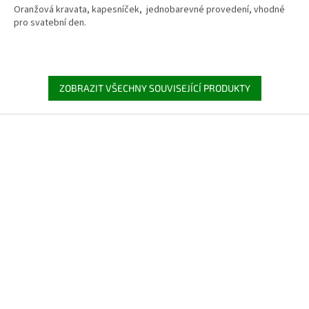
Oranžová kravata, kapesníček, jednobarevné provedení, vhodné
pro svatební den.
ZOBRAZIT VŠECHNY SOUVISEJÍCÍ PRODUKTY
Z
á
p
a
t
í