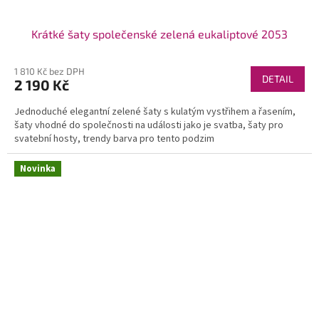
Krátké šaty společenské zelená eukaliptové 2053
1 810 Kč bez DPH
DETAIL
2 190 Kč
Jednoduché elegantní zelené šaty s kulatým vystřihem a řasením,
šaty vhodné do společnosti na události jako je svatba, šaty pro
svatební hosty, trendy barva pro tento podzim
Novinka