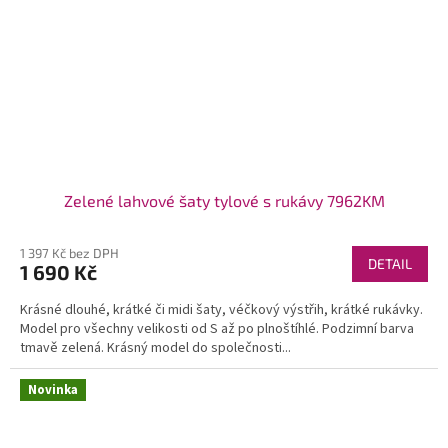
Zelené lahvové šaty tylové s rukávy 7962KM
1 397 Kč bez DPH
DETAIL
1 690 Kč
Krásné dlouhé, krátké či midi šaty, véčkový výstřih, krátké rukávky.
Model pro všechny velikosti od S až po plnoštíhlé. Podzimní barva
tmavě zelená. Krásný model do společnosti...
Novinka