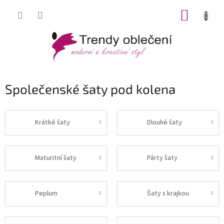
Přejít
NÁKUP
na
obsah
KOŠÍK
Společenské šaty pod kolena
Krátké šaty
Dlouhé šaty
Maturitní šaty
Párty šaty
Peplum
Šaty s krajkou