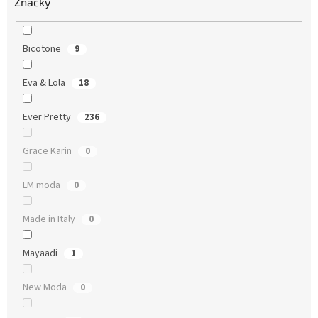
Značky
Bicotone
9
Eva & Lola
18
Ever Pretty
236
Grace Karin
0
LM moda
0
Made in Italy
0
Mayaadi
1
New Moda
0