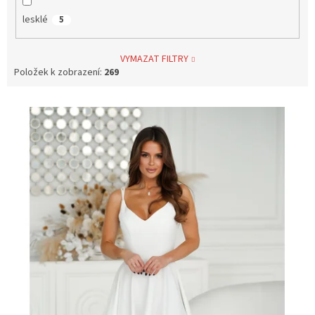
lesklé
5
VYMAZAT FILTRY
Položek k zobrazení:
269
V
ý
p
i
s
p
r
o
d
u
k
t
ů