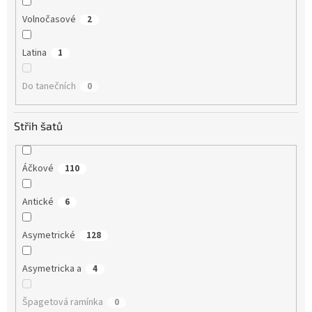
Volnočasové
2
Latina
1
Do tanečních
0
Střih šatů
Áčkové
110
Antické
6
Asymetrické
128
Asymetricka a
4
Špagetová ramínka
0