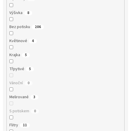
Výšivka
8
Bez potisku
206
Květinové
4
Krajka
5
Třpytivé
5
Vánoční
0
Melirované
3
S potiskem
0
Flitry
11