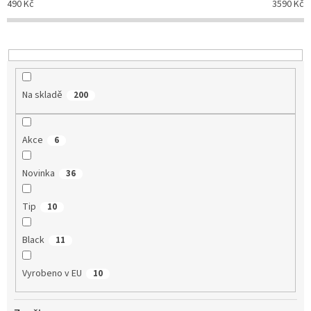
490
Kč
3590
Kč
k
t
ů
Na skladě
200
Akce
6
Novinka
36
Tip
10
Black
11
Vyrobeno v EU
10