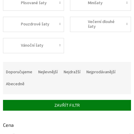
Plisované šaty
Minišaty
Večerní dlouhé
Pouzdrové šaty
šaty
Vánoční šaty
Ř
a
Doporučujeme
Nejlevnější
Nejdražší
Nejprodávanější
z
e
Abecedně
n
í
p
ZAVŘÍT FILTR
r
o
d
Cena
u