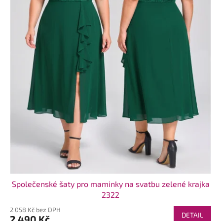
Společenské šaty pro maminky na svatbu zelené krajka
2322
2 058 Kč bez DPH
DETAIL
2 490 Kč