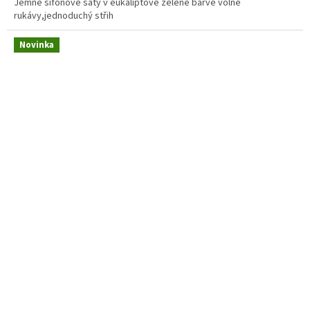
Jemné šifonové šaty v eukaliptově zelené barvě volné
rukávy,jednoduchý střih
Novinka