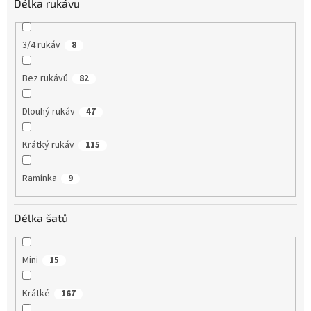
Délka rukávu
3/4 rukáv
8
Bez rukávů
82
Dlouhý rukáv
47
Krátký rukáv
115
Ramínka
9
Délka šatů
Mini
15
Krátké
167