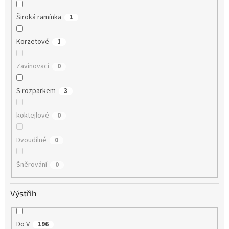
Široká ramínka
1
Korzetové
1
Zavinovací
0
S rozparkem
3
koktejlové
0
Dvoudílné
0
Šněrování
0
Výstřih
Do V
196