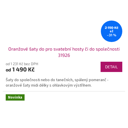
2 190 Kč
až
–31 %
Oranžové šaty do pro svatební hosty či do společnosti
31926
od 1 231 Kč bez DPH
DETAIL
1 490 Kč
od
Šaty do společnosti nebo do tanečních, spálený pomeranč -
oranžové šaty midi délky s ohlavkovým výstřihem.
Novinka