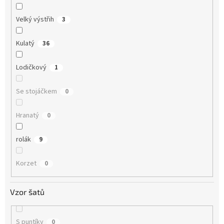
Velký výstřih
3
Kulatý
36
Lodičkový
1
Se stojáčkem
0
Hranatý
0
rolák
9
Korzet
0
Vzor šatů
S puntíky
0