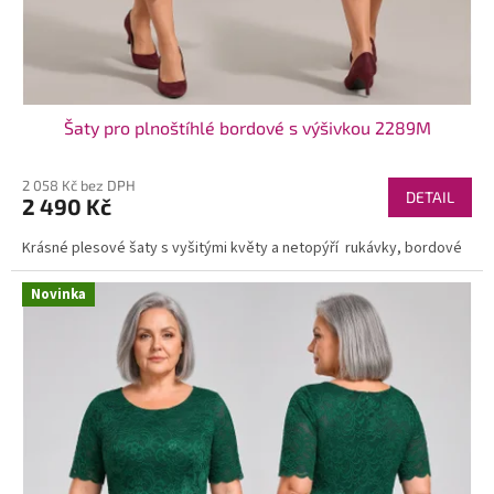
Šaty pro plnoštíhlé bordové s výšivkou 2289M
2 058 Kč bez DPH
DETAIL
2 490 Kč
Krásné plesové šaty s vyšitými květy a netopýří rukávky, bordové
Novinka