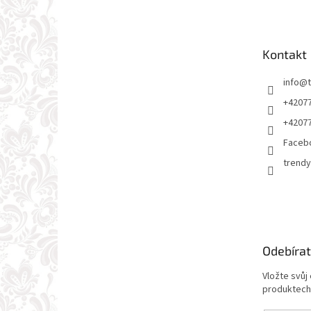
p
a
t
Kontakt
í
info
@
+4207
+4207
Faceb
trendy
Odebírat
Vložte svůj
produktech