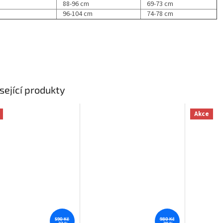
88-96 cm
69-73 cm
96-104 cm
74-78 cm
sející produkty
Akce
590 Kč
980 Kč