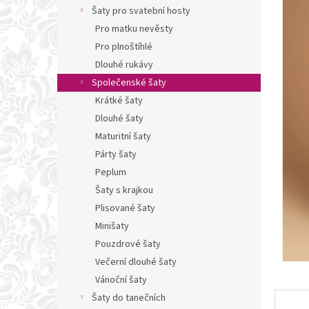
n
Šaty pro svatební hosty
e
Pro matku nevěsty
l
Pro plnoštíhlé
Dlouhé rukávy
Společenské šaty
Krátké šaty
Dlouhé šaty
Maturitní šaty
Párty šaty
Peplum
Šaty s krajkou
Plisované šaty
Minišaty
Pouzdrové šaty
Večerní dlouhé šaty
Vánoční šaty
Šaty do tanečních