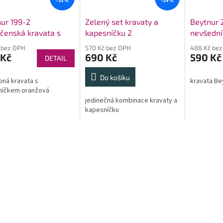
–33 %
–29 %
ur 199-2
Zelený set kravaty a
Beytnur 
čenská kravata s
kapesníčku 2
nevšední
sníčkem
kapesníč
 bez DPH
570 Kč bez DPH
488 Kč be
 Kč
690 Kč
590 Kč
DETAIL
Do košíku
ná kravata s
kravata Be
níčkem oranžová
jedinečná kombinace kravaty a
kapesníčku