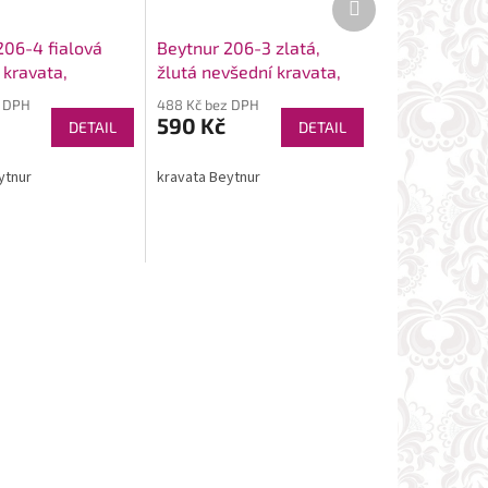
produkt
206-4 fialová
Beytnur 206-3 zlatá,
 kravata,
žlutá nevšední kravata,
ek
kapesníček
z DPH
488 Kč bez DPH
590 Kč
DETAIL
DETAIL
ytnur
kravata Beytnur