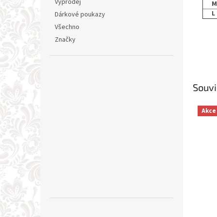
Výprodej
M
L
Dárkové poukazy
Všechno
Značky
Souvi
Akce