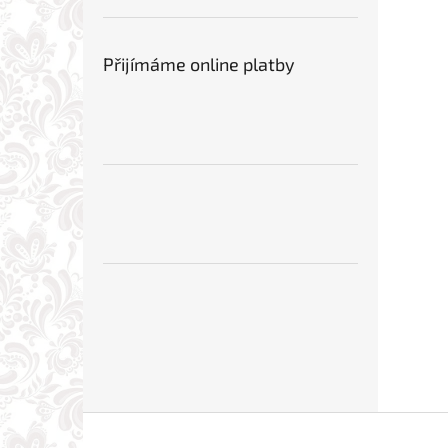
Přijímáme online platby
Z
á