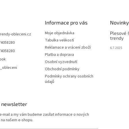
Informace pro vás
Novinky
Moje objednávka
Plesové š
trendy-obleceni.cz
trendy
Tabulka velikostí
74058280
Reklamace a vrácení zboží
6.7.2025
74058280
Platba a doprava
ook
Osobní vyzvednutí
_obleceni
Obchodní podmínky
Podmínky ochrany osobních
údajů
 newsletter
 e-mail a my vám budeme zasílat informace o nových
 na našem e-shopu.