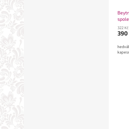
Beytn
spole
kape
322 Kč
390
hedváb
kapes