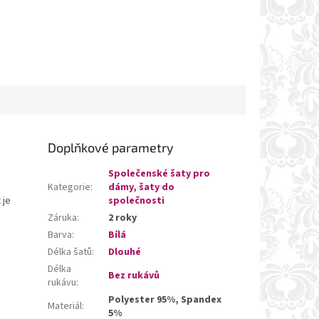
Doplňkové parametry
Společenské šaty pro
Kategorie
:
dámy, šaty do
 je
společnosti
Záruka
:
2 roky
Barva
:
Bílá
Délka šatů
:
Dlouhé
Délka
Bez rukávů
rukávu
:
Polyester 95%, Spandex
Materiál
:
5%