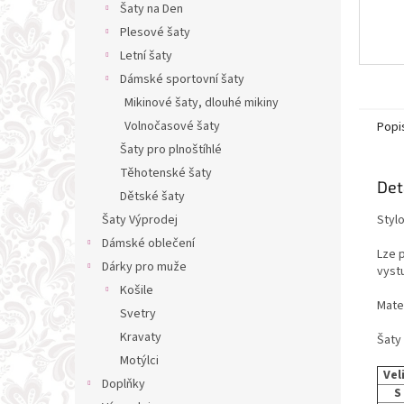
Šaty na Den
Plesové šaty
Letní šaty
Dámské sportovní šaty
Mikinové šaty, dlouhé mikiny
Volnočasové šaty
Popi
Šaty pro plnoštíhlé
Těhotenské šaty
Det
Dětské šaty
Styl
Šaty Výprodej
Dámské oblečení
Lze p
Dárky pro muže
vyst
Košile
Mate
Svetry
Kravaty
Šaty
Motýlci
Vel
Doplňky
S