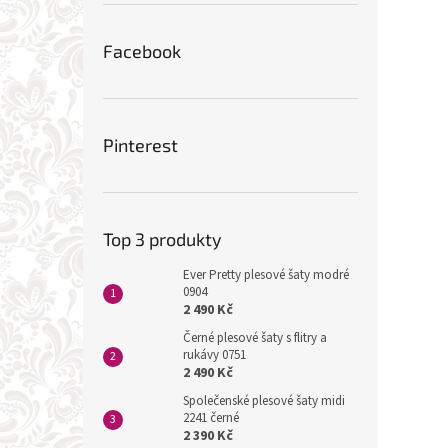
Facebook
Pinterest
Top 3 produkty
Ever Pretty plesové šaty modré
0904
2 490 Kč
Černé plesové šaty s flitry a
rukávy 0751
2 490 Kč
Společenské plesové šaty midi
2241 černé
2 390 Kč