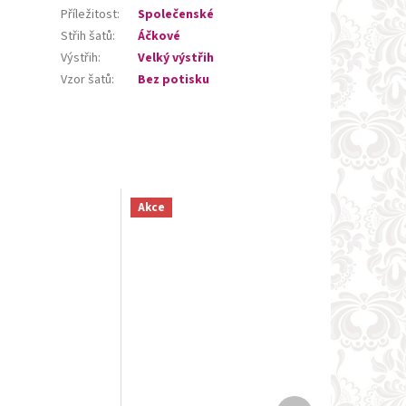
Příležitost
:
Společenské
Střih šatů
:
Áčkové
Výstřih
:
Velký výstřih
Vzor šatů
:
Bez potisku
Akce
Další