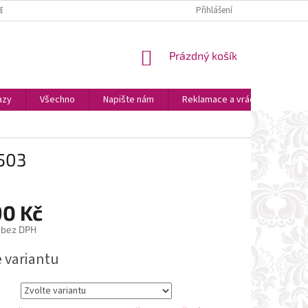
ZBOŽÍ
PLATBA A DOPRAVA
OSOBNÍ VYZVEDNUTÍ
Přihlášení
OBCHODNÍ P
NÁKUPNÍ
Prázdný košík
KOŠÍK
azy
Všechno
Napište nám
Reklamace a vrácení zboží
2503
90 Kč
 bez DPH
e variantu