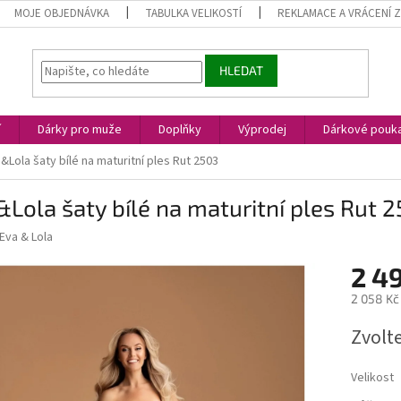
MOJE OBJEDNÁVKA
TABULKA VELIKOSTÍ
REKLAMACE A VRÁCENÍ 
HLEDAT
í
Dárky pro muže
Doplňky
Výprodej
Dárkové pouk
&Lola šaty bílé na maturitní ples Rut 2503
Lola šaty bílé na maturitní ples Rut 
Eva & Lola
2 4
2 058 Kč
Měrná
Zvolt
cena:
Velikost