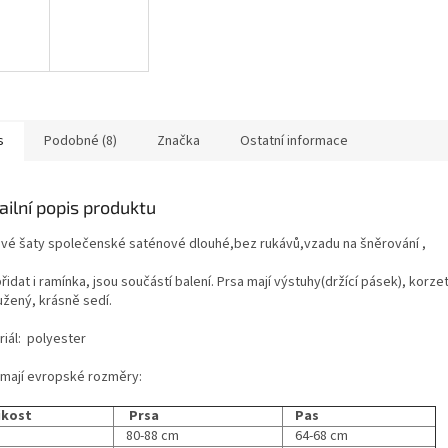
s
Podobné (8)
Značka
Ostatní informace
ailní popis produktu
ové šaty společenské saténové dlouhé,bez rukávů,vzadu na šněrování ,
řidat i ramínka, jsou součástí balení. Prsa mají výstuhy(držící pásek), korzet
užený, krásně sedí.
riál: polyester
 mají evropské rozměry:
ikost
Prsa
Pas
80-88 cm
64-68 cm