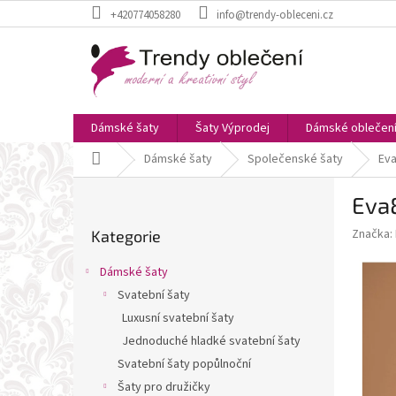
Přejít
+420774058280
info@trendy-obleceni.cz
na
obsah
Dámské šaty
Šaty Výprodej
Dámské oblečen
Domů
Dámské šaty
Společenské šaty
Eva
P
Eva&
o
Přeskočit
s
Značka:
Kategorie
kategorie
t
r
Dámské šaty
a
Svatební šaty
n
Luxusní svatební šaty
n
í
Jednoduché hladké svatební šaty
p
Svatební šaty popůlnoční
a
Šaty pro družičky