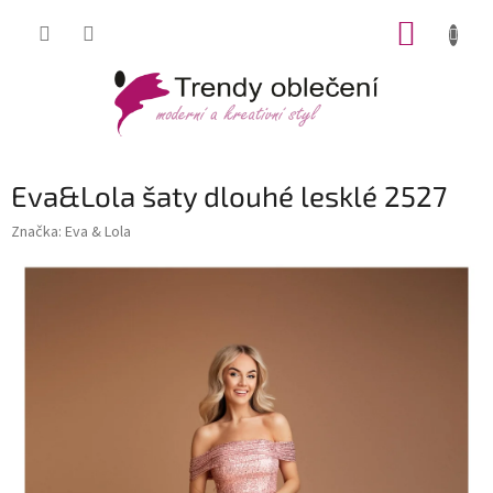
Přejít
NÁKUP
na
obsah
KOŠÍK
Eva&Lola šaty dlouhé lesklé 2527
Značka:
Eva & Lola