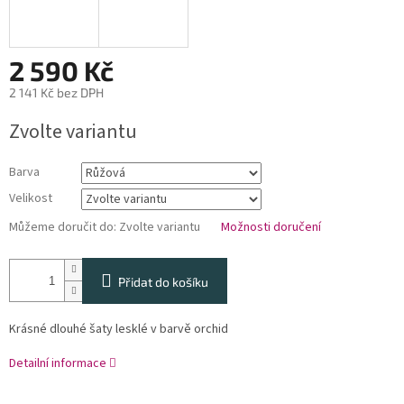
2 590 Kč
2 141 Kč bez DPH
Měrná
Zvolte variantu
cena:
Barva
Velikost
Můžeme doručit do:
Zvolte variantu
Možnosti doručení
Přidat do košíku
Krásné dlouhé šaty lesklé v barvě orchid
Detailní informace