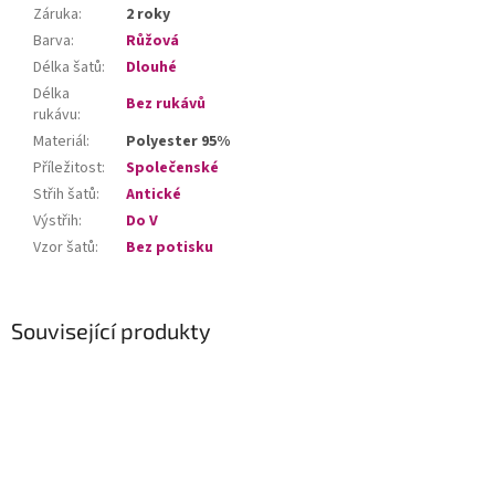
Záruka
:
2 roky
Barva
:
Růžová
Délka šatů
:
Dlouhé
Délka
Bez rukávů
rukávu
:
Materiál
:
Polyester 95%
Příležitost
:
Společenské
Střih šatů
:
Antické
Výstřih
:
Do V
Vzor šatů
:
Bez potisku
Související produkty