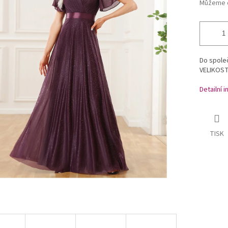
Můžeme d
Do společ
VELIKOS
Detailní 
TISK