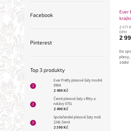
Ever 
Facebook
krajk
2 471 
DPH
2 99
Pinterest
Do spo
plesy,
10dní
Top 3 produkty
Ever Pretty plesové šaty modré
0904
2 490 Kč
Černé plesové šaty s flitry a
rukávy 0751
2 490 Kč
Společenské plesové šaty midi
2241 černé
2 390 Kč