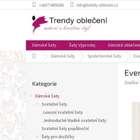
Přejít
+420774058280
info@trendy-obleceni.cz
na
obsah
Dámské šaty
Šaty Výprodej
Dámské oblečen
Domů
Dámské šaty
Společenské šaty
Eve
P
Ever
o
Přeskočit
s
Značka:
Kategorie
kategorie
t
r
Dámské šaty
a
Svatební šaty
n
Luxusní svatební šaty
n
í
Jednoduché hladké svatební šaty
p
Svatební šaty popůlnoční
a
Šaty pro družičky