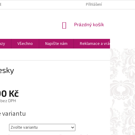
ZBOŽÍ
PLATBA A DOPRAVA
OSOBNÍ VYZVEDNUTÍ
Přihlášení
OBCHODNÍ P
NÁKUPNÍ
Prázdný košík
KOŠÍK
azy
Všechno
Napište nám
Reklamace a vrácení zboží
esky
90 Kč
 bez DPH
e variantu