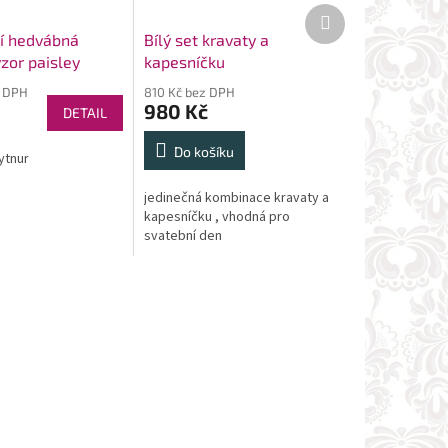
Další
produkt
ní hedvábná
Bílý set kravaty a
zor paisley
kapesníčku
Beytnur 206-5
z DPH
810 Kč bez DPH
980 Kč
DETAIL
Do košíku
ytnur
jedinečná kombinace kravaty a
kapesníčku , vhodná pro
svatební den