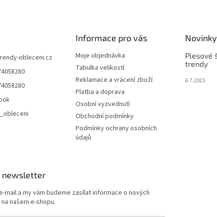
Informace pro vás
Novinky
Moje objednávka
Plesové š
trendy-obleceni.cz
trendy
Tabulka velikostí
74058280
Reklamace a vrácení zboží
6.7.2025
74058280
Platba a doprava
ook
Osobní vyzvednutí
_obleceni
Obchodní podmínky
Podmínky ochrany osobních
údajů
 newsletter
 e-mail a my vám budeme zasílat informace o nových
 na našem e-shopu.