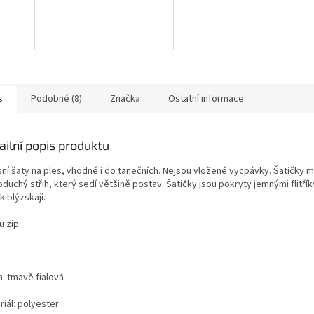
s
Podobné (8)
Značka
Ostatní informace
ailní popis produktu
ní šaty na ples, vhodné i do tanečních. Nejsou vložené vycpávky. Šatičky m
duchý střih, který sedí většině postav. Šatičky jsou pokryty jemnými flitřík
k blýzskají.
 zip.
a: tmavě fialová
iál: polyester