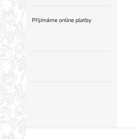
Přijímáme online platby
Z
á