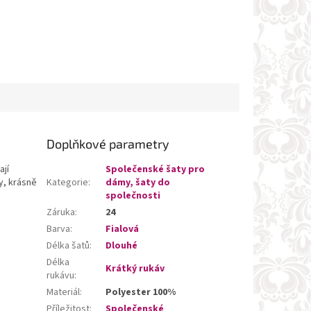
Doplňkové parametry
ají
Společenské šaty pro
y, krásně
Kategorie
:
dámy, šaty do
společnosti
Záruka
:
24
Barva
:
Fialová
Délka šatů
:
Dlouhé
Délka
Krátký rukáv
rukávu
:
Materiál
:
Polyester 100%
Příležitost
:
Společenské