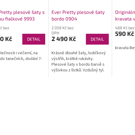
Pretty plesové šaty s
Ever Pretty plesové šaty
Originál
ou fialkové 9993
bordo 0904
kravata v
červená 
Kč bez
2 058 Kč bez
488 Kč be
590 Kč
DPH
0 Kč
2 490 Kč
DETAIL
DETAIL
kravata Be
lečnosti i večerní, na
Krásné dlouhé šaty, lodičkový
 do tanečních, dodání 7-
výstřih, krátké rukávky.
Plesové šaty v bordo barvě s
výšivkou z lístků. Vzdušný tyl.