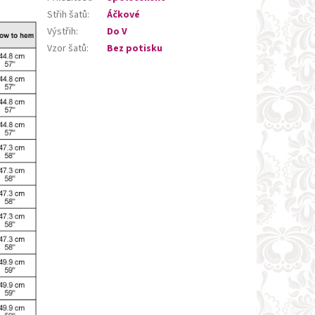
Střih šatů
:
Áčkové
Výstřih
:
Do V
Vzor šatů
:
Bez potisku