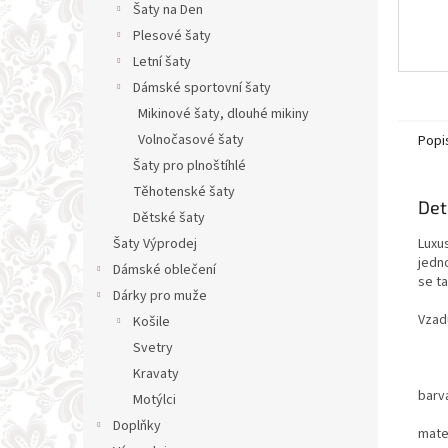
Šaty na Den
Plesové šaty
Letní šaty
Dámské sportovní šaty
Mikinové šaty, dlouhé mikiny
Volnočasové šaty
Popi
Šaty pro plnoštíhlé
Těhotenské šaty
Det
Dětské šaty
Luxus
Šaty Výprodej
jedno
Dámské oblečení
se ta
Dárky pro muže
Vzadu
Košile
Svetry
Kravaty
barv
Motýlci
Doplňky
mater