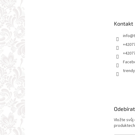
p
a
t
Kontakt
í
info
@
+4207
+4207
Faceb
trendy
Odebírat
Vložte svůj
produktech