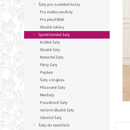
n
Šaty pro svatební hosty
e
Pro matku nevěsty
l
Pro plnoštíhlé
Dlouhé rukávy
Společenské šaty
Krátké šaty
Dlouhé šaty
Maturitní šaty
Párty šaty
Peplum
Šaty s krajkou
Plisované šaty
Minišaty
Pouzdrové šaty
Večerní dlouhé šaty
Vánoční šaty
Šaty do tanečních