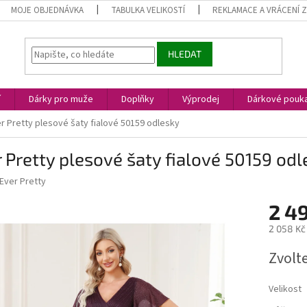
MOJE OBJEDNÁVKA
TABULKA VELIKOSTÍ
REKLAMACE A VRÁCENÍ 
HLEDAT
í
Dárky pro muže
Doplňky
Výprodej
Dárkové pouk
r Pretty plesové šaty fialové 50159 odlesky
 Pretty plesové šaty fialové 50159 odl
Ever Pretty
2 4
2 058 Kč
Měrná
Zvolt
cena:
Velikost