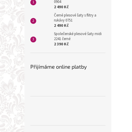
0904
2 490 Kč
Černé plesové šaty s flitry a
rukávy 0751
2 490 Kč
Společenské plesové šaty midi
2241 černé
2 390 Kč
Přijímáme online platby