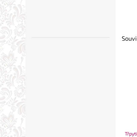
Souvi
Třpyt