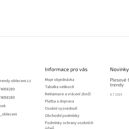
Informace pro vás
Novinky
Moje objednávka
Plesové š
trendy-obleceni.cz
trendy
Tabulka velikostí
74058280
Reklamace a vrácení zboží
6.7.2025
74058280
Platba a doprava
ook
Osobní vyzvednutí
_obleceni
Obchodní podmínky
Podmínky ochrany osobních
údajů