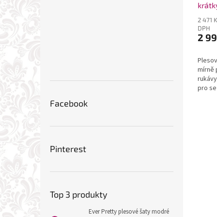
krátk
2 471 
DPH
2 99
Plesov
mírně 
rukávy
pro se
Facebook
Pinterest
Top 3 produkty
Ever Pretty plesové šaty modré