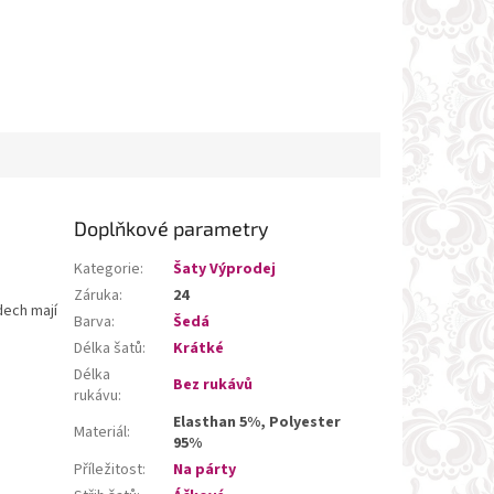
Doplňkové parametry
Kategorie
:
Šaty Výprodej
Záruka
:
24
dech mají
Barva
:
Šedá
Délka šatů
:
Krátké
Délka
Bez rukávů
rukávu
:
Elasthan 5%, Polyester
Materiál
:
95%
Příležitost
:
Na párty