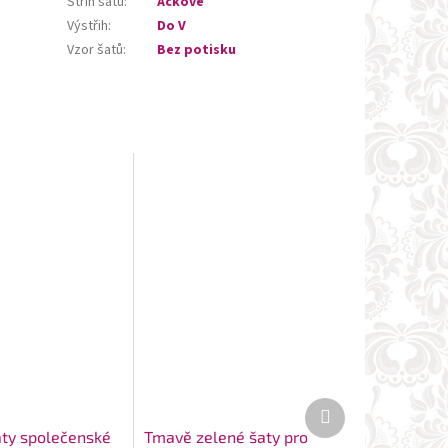
Střih šatů
:
Áčkové
Výstřih
:
Do V
Vzor šatů
:
Bez potisku
Další
produkt
aty společenské
Tmavě zelené šaty pro