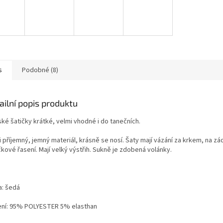
s
Podobné (8)
ailní popis produktu
ké šatičky krátké, velmi vhodné i do tanečních.
 příjemný, jemný materiál, krásně se nosí. Šaty mají vázání za krkem, na zá
kové řasení. Mají velký výstřih. Sukně je zdobená volánky.
a: šedá
ení: 95% POLYESTER 5% elasthan