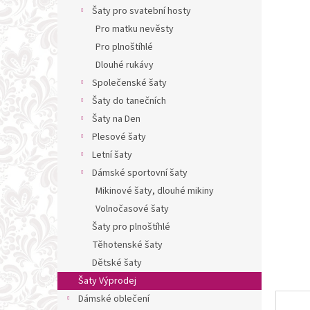
n
Šaty pro svatební hosty
e
Pro matku nevěsty
l
Pro plnoštíhlé
Dlouhé rukávy
Společenské šaty
Šaty do tanečních
Šaty na Den
Plesové šaty
Letní šaty
Dámské sportovní šaty
Mikinové šaty, dlouhé mikiny
Volnočasové šaty
Šaty pro plnoštíhlé
Těhotenské šaty
Dětské šaty
Šaty Výprodej
Dámské oblečení