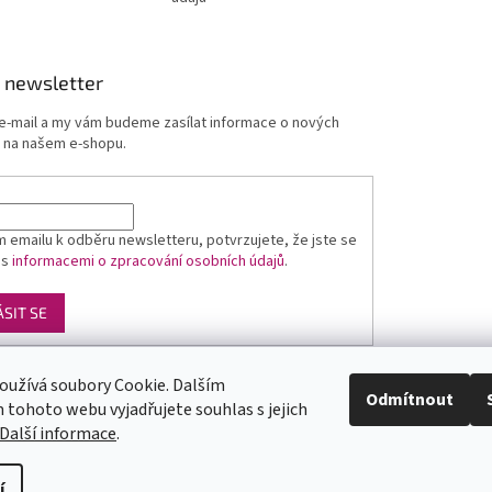
 newsletter
 e-mail a my vám budeme zasílat informace o nových
 na našem e-shopu.
 emailu k odběru newsletteru, potvrzujete, že jste se
 s
informacemi o zpracování osobních údajů
.
ÁSIT SE
oužívá soubory Cookie. Dalším
Luxusní pánská móda
GLAMI
Levné ubytování v Orlických horách
Odmítnout
tohoto webu vyjadřujete souhlas s jejich
Další informace
.
yste
y
pod
í