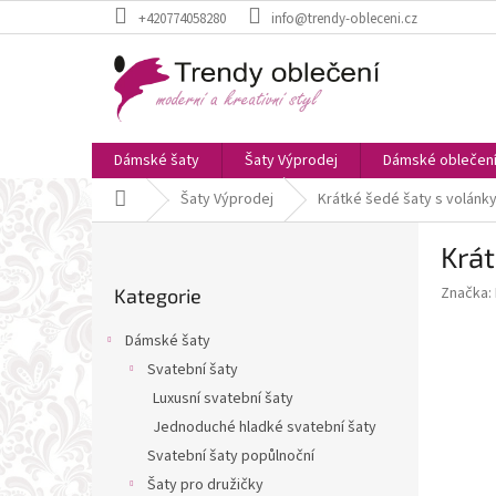
Přejít
+420774058280
info@trendy-obleceni.cz
na
obsah
Dámské šaty
Šaty Výprodej
Dámské oblečen
Domů
Šaty Výprodej
Krátké šedé šaty s volánky
P
Krát
o
Přeskočit
s
Značka:
Kategorie
kategorie
t
r
Dámské šaty
a
Svatební šaty
n
Luxusní svatební šaty
n
í
Jednoduché hladké svatební šaty
p
Svatební šaty popůlnoční
a
Šaty pro družičky