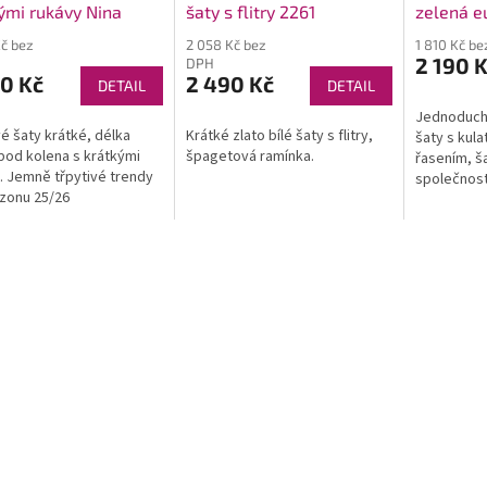
ými rukávy Nina
šaty s flitry 2261
zelená e
Kč bez
2 058 Kč bez
1 810 Kč b
2 190 
DPH
0 Kč
2 490 Kč
DETAIL
DETAIL
Jednoduché
é šaty krátké, délka
Krátké zlato bílé šaty s flitry,
šaty s kul
pod kolena s krátkými
špagetová ramínka.
řasením, š
. Jemně třpytivé trendy
společnosti
zonu 25/26
svatba, ša
hosty, tre
podzim