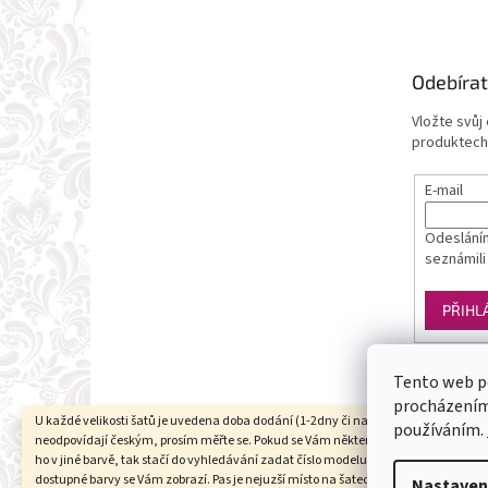
Odebírat
Vložte svůj
produktech
E-mail
Odesláním
seznámili
PŘIHL
Tento web p
procházením 
U každé velikosti šatů je uvedena doba dodání (1-2dny či na objednání). Velikosti
používáním.
neodpovídají českým, prosím měřte se. Pokud se Vám některý model líbí a chtěli b
ho v jiné barvě, tak stačí do vyhledávání zadat číslo modelu(třeba 1960) a všechn
dostupné barvy se Vám zobrazí. Pas je nejuzší místo na šatech (většinou cca 6cm 
Nastaven