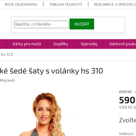
MOJE OBJEDNÁVKA
TABULKA VELIKOSTÍ
REKLAMACE A VRÁCENÍ 
HLEDAT
í
Dárky pro muže
Doplňky
Výprodej
Dárkové pouk
 hs 310
ké šedé šaty s volánky hs 310
Mayaadi
890 Kč
590
488 Kč 
Měrná
Zvolt
cena:
Velikost