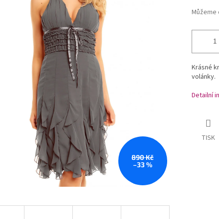
Můžeme d
Krásné kr
volánky.
Detailní 
TISK
890 Kč
–33 %