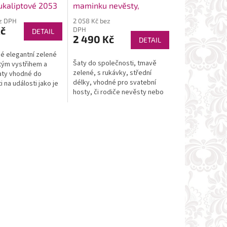
ukaliptové 2053
maminku nevěsty,
svatební hosty midi
ez DPH
2 058 Kč bez
9890M
Kč
DPH
DETAIL
2 490 Kč
DETAIL
 elegantní zelené
Šaty do společnosti, tmavě
atým vystřihem a
zelené, s rukávky, střední
aty vhodné do
délky, vhodné pro svatební
 na události jako je
hosty, či rodiče nevěsty nebo
ty pro svatební
ženicha
ndy barva pro tento