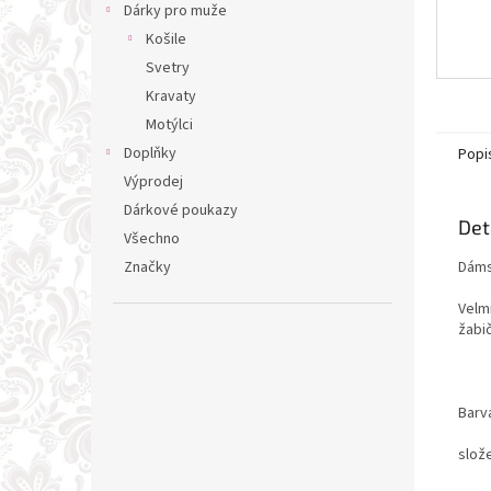
Dárky pro muže
Košile
Svetry
Kravaty
Motýlci
Doplňky
Popi
Výprodej
Dárkové poukazy
Det
Všechno
Dáms
Značky
Velmi
žabič
Barv
slož