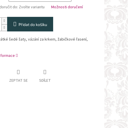
oručit do:
Zvolte variantu
Možnosti doručení
Přidat do košíku
átké šedé šaty, vázání za krkem, žabičkové řasení,
informace
ZEPTAT SE
SDÍLET