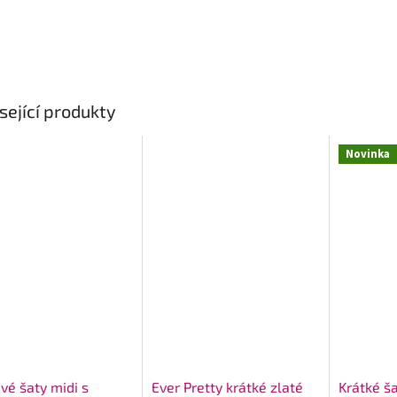
sející produkty
Novinka
ivé šaty midi s
Ever Pretty krátké zlaté
Krátké š