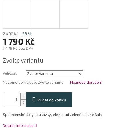
2 490 Kč
–28 %
1 790 Kč
1 479 Kč bez DPH
Měrná
Zvolte variantu
cena:
Velikost
Můžeme doručit do:
Zvolte variantu
Možnosti doručení
Přidat do košíku
Společenské šaty s rukávky, elegantní zelené dlouhé šaty
Detailní informace