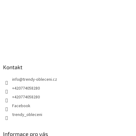
Kontakt
info
@
trendy-obleceni.cz
+420774058280
+420774058280
Facebook
trendy_obleceni
Informace pro vás