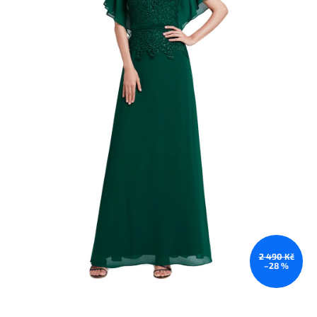
2 490 Kč
–28 %