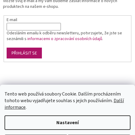
Vložte svůj e-mail a my vám budeme zasílat informace o nových
produktech na našem e-shopu.
E-mail
Odesláním emailu k odběru newsletteru, potvrzujete, že jste se
seznámili s
informacemi o zpracování osobních údajů
.
PŘIHLÁSIT SE
Luxusní pánská móda
GLAMI
Levné ubytování v Orlických horách
Tento web používá soubory Cookie. Dalším procházením
tohoto webu vyjadřujete souhlas s jejich používáním.
Další
informace
.
Vytvořil Shoptet
U každé velikosti šatů je uvedena doba dodání (1-2dny či na
Nastavení
objednání). Velikosti neodpovídají českým, prosím měřte se. Pokud se
Vám některý model líbí a chtěli byste ho v jiné barvě, tak stačí do