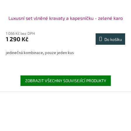
Luxusní set vlněné kravaty a kapesníčku - zelené karo
1 066 Kč bez DPH
1 290 Kč
Do košíku
jedinečná kombinace, pouze jeden kus
ZOBRAZIT VŠECHNY SOUVISEJÍCÍ PRODUKTY
Z
á
p
a
t
í