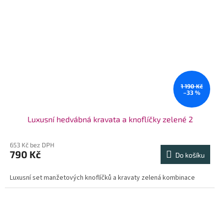
1 190 Kč
–33 %
Luxusní hedvábná kravata a knoflíčky zelené 2
653 Kč bez DPH
790 Kč
Do košíku
Luxusní set manžetových knoflíčků a kravaty zelená kombinace