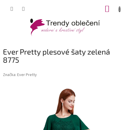
Přejít
NÁKUP
na
obsah
KOŠÍK
Ever Pretty plesové šaty zelená
8775
Značka:
Ever Pretty