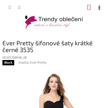
Přejít
NÁKUP
na
obsah
KOŠÍK
Ever Pretty šifonové šaty krátké
černé 3535
HE03535BK06_08
Značka:
Ever Pretty
Black