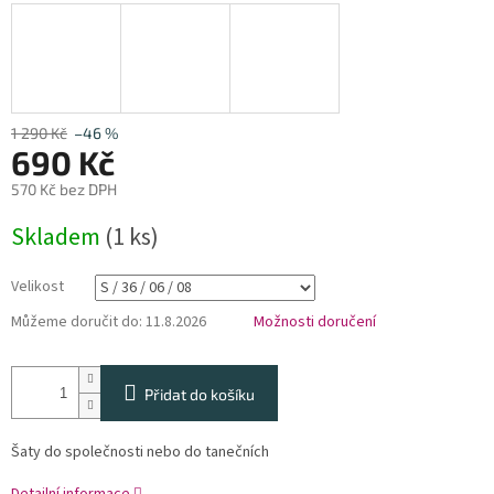
1 290 Kč
–46 %
690 Kč
570 Kč bez DPH
Měrná
Skladem
(1 ks)
cena:
Velikost
Můžeme doručit do:
11.8.2026
Možnosti doručení
Přidat do košíku
Šaty do společnosti nebo do tanečních
Detailní informace