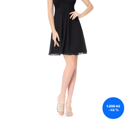
1 290 Kč
–46 %