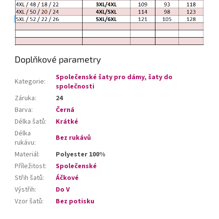
Doplňkové parametry
Společenské šaty pro dámy, šaty do
Kategorie
:
společnosti
Záruka
:
24
Barva
:
Černá
Délka šatů
:
Krátké
Délka
Bez rukávů
rukávu
:
Materiál
:
Polyester 100%
Příležitost
:
Společenské
Střih šatů
:
Áčkové
Výstřih
:
Do V
Vzor šatů
:
Bez potisku