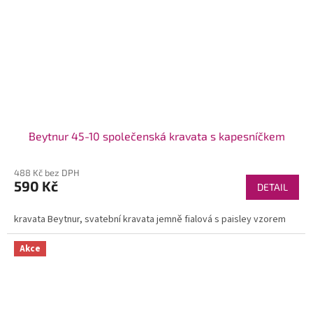
Beytnur 45-10 společenská kravata s kapesníčkem
488 Kč bez DPH
590 Kč
DETAIL
kravata Beytnur, svatební kravata jemně fialová s paisley vzorem
Akce