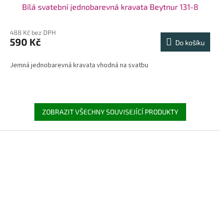
Bílá svatební jednobarevná kravata Beytnur 131-8
488 Kč bez DPH
590 Kč
Do košíku
Jemná jednobarevná kravata vhodná na svatbu
ZOBRAZIT VŠECHNY SOUVISEJÍCÍ PRODUKTY
Z
á
p
a
t
í