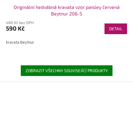
Originální hedvábná kravata vzor paisley červená
Beytnur 206-5
488 Kč bez DPH
590 Kč
DETAIL
kravata Beytnur
ZOBRAZIT VŠECHNY SOUVISEJÍCÍ PRODUKTY
Z
á
p
a
t
í