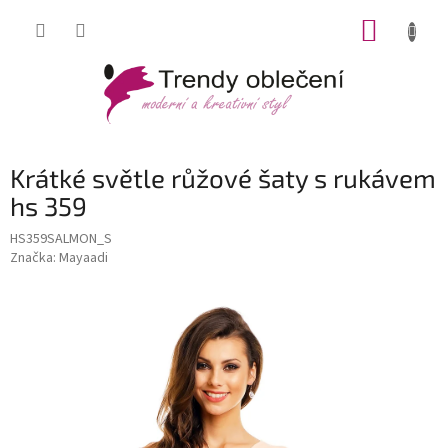
Přejít
NÁKUP
na
obsah
KOŠÍK
Krátké světle růžové šaty s rukávem
hs 359
HS359SALMON_S
Značka:
Mayaadi