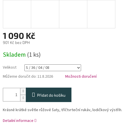
1 090 Kč
901 Kč bez DPH
Měrná
Skladem
(1 ks)
cena:
Velikost
Můžeme doručit do:
11.8.2026
Možnosti doručení
Přidat do košíku
Krásné krátké světle růžové šaty, tříčtvrteční rukáv, lodičkový výstřih.
Detailní informace