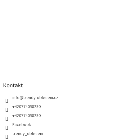
t
í
Kontakt
info
@
trendy-obleceni.cz
+420774058280
+420774058280
Facebook
trendy_obleceni