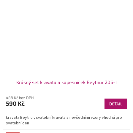
Krásný set kravata a kapesníček Beytnur 206-1
488 Kč bez DPH
590 Kč
DETAIL
kravata Beytnur, svatební kravata s nevšedními vzory vhodná pro
svatební den