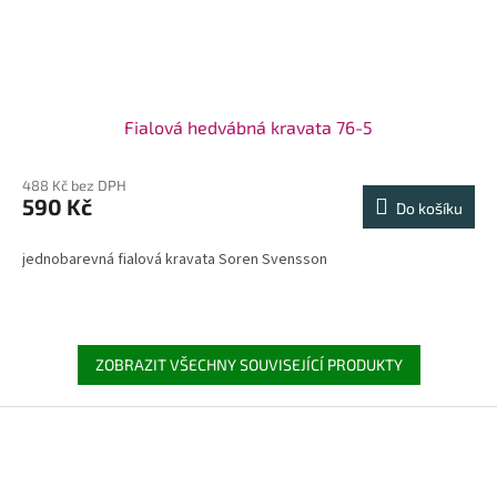
Fialová hedvábná kravata 76-5
488 Kč bez DPH
590 Kč
Do košíku
jednobarevná fialová kravata Soren Svensson
ZOBRAZIT VŠECHNY SOUVISEJÍCÍ PRODUKTY
Z
á
p
a