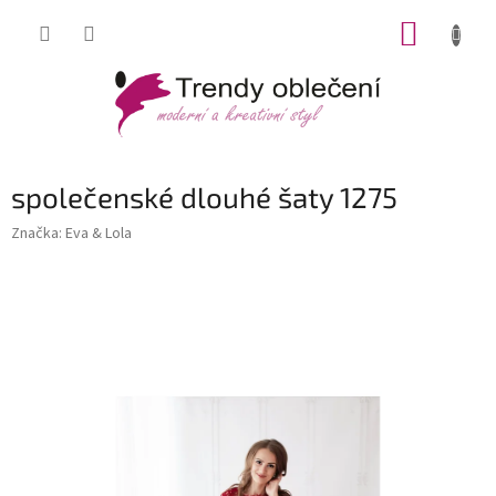
Přejít
NÁKUP
na
obsah
KOŠÍK
společenské dlouhé šaty 1275
Značka:
Eva & Lola