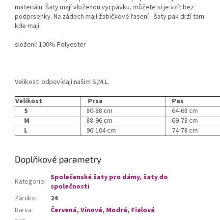
materiálu. Šaty mají vloženou vycpávku, můžete si je vzít bez
podprsenky. Na zádech mají žabičkové řasení - šaty pak drží tam
kde mají.
složení: 100% Polyester
Velikosti odpovídají našim S,M.L.
Velikost
Prsa
Pas
S
80-88 cm
64-68 cm
M
88-96 cm
69-73 cm
L
96-104 cm
74-78 cm
Doplňkové parametry
Společenské šaty pro dámy, šaty do
Kategorie
:
společnosti
Záruka
:
24
Barva
:
Červená
,
Vínová
,
Modrá
,
Fialová