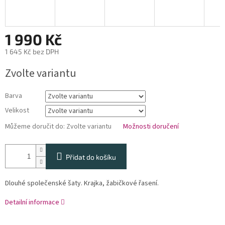
1 990 Kč
1 645 Kč bez DPH
Měrná
Zvolte variantu
cena:
Barva
Velikost
Můžeme doručit do:
Zvolte variantu
Možnosti doručení
Přidat do košíku
Dlouhé společenské šaty. Krajka, žabičkové řasení.
Detailní informace