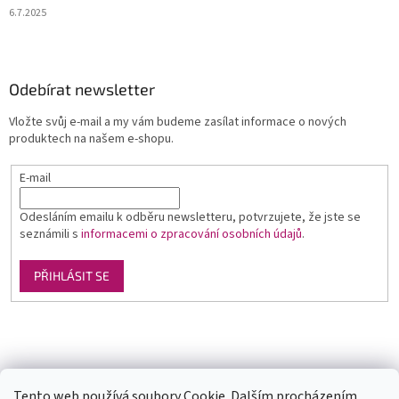
6.7.2025
Odebírat newsletter
Vložte svůj e-mail a my vám budeme zasílat informace o nových
produktech na našem e-shopu.
E-mail
Odesláním emailu k odběru newsletteru, potvrzujete, že jste se
seznámili s
informacemi o zpracování osobních údajů
.
PŘIHLÁSIT SE
Luxusní pánská móda
GLAMI
Levné ubytování v Orlických horách
Tento web používá soubory Cookie. Dalším procházením