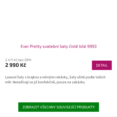
Ever Pretty svatební šaty čistě bílé 9993
2 471 Kč bez DPH
2 990 Kč
DETAIL
Luxusní šaty s krajkou a mírnými rukávky, šaty ušité podle Vašich
měr. Nenašívají se již konfekčně, pouze na zakázku.
ZOBRAZIT VŠECHNY SOUVISEJÍCÍ PRODUKTY