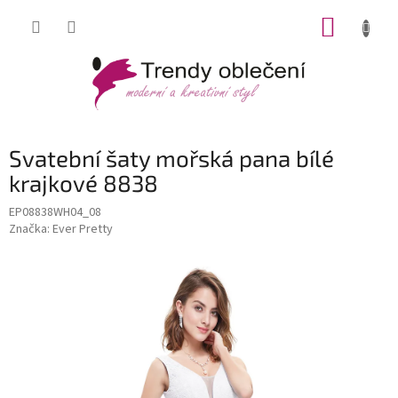
Přejít
NÁKUP
na
obsah
KOŠÍK
Svatební šaty mořská pana bílé
krajkové 8838
EP08838WH04_08
Značka:
Ever Pretty