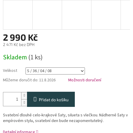
2 990 Kč
2 471 Kč bez DPH
Měrná
Skladem
(1 ks)
cena:
Velikost
Můžeme doručit do:
11.8.2026
Možnosti doručení
Přidat do košíku
Svatební dlouhé celo-krajkové šaty, silueta s vlečkou. Nádherné šaty v
empírovém stylu, svatební den bude nezapomentutelný.
Detailní informace