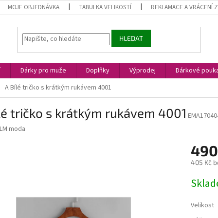
MOJE OBJEDNÁVKA
TABULKA VELIKOSTÍ
REKLAMACE A VRÁCENÍ 
HLEDAT
í
Dárky pro muže
Doplňky
Výprodej
Dárkové pouk
A Bílé tričko s krátkým rukávem 4001
lé tričko s krátkým rukávem 4001
EMA17040
LM moda
490
405 Kč b
Měrná
Skla
cena:
Velikost