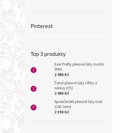
Pinterest
Top 3 produkty
Ever Pretty plesové šaty modré
0904
2 490 Kč
Černé plesové šaty s flitry a
rukávy 0751
2 490 Kč
Společenské plesové šaty midi
2241 černé
2 390 Kč