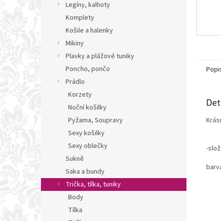
Legíny, kalhoty
Komplety
Košile a halenky
Mikiny
Plavky a plážové tuniky
Poncho, pončo
Popi
Prádlo
Korzety
Det
Noční košilky
Krás
Pyžama, Soupravy
Sexy košilky
Sexy oblečky
-
slož
Sukně
barva
Saka a bundy
Trička, tílka, tuniky
Body
Tílka