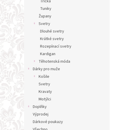
Trička
Tuniky
Župany
Svetry
Dlouhé svetry
Krátké svetry
Rozepínací svetry
Kardigan
Těhotenská móda
Dárky pro muže
Košile
Svetry
Kravaty
Motýlci
Doplňky
Výprodej
Dárkové poukazy
Všechno