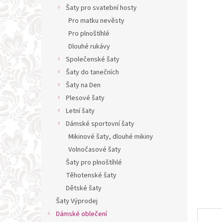
n
Šaty pro svatební hosty
e
Pro matku nevěsty
l
Pro plnoštíhlé
Dlouhé rukávy
Společenské šaty
Šaty do tanečních
Šaty na Den
Plesové šaty
Letní šaty
Dámské sportovní šaty
Mikinové šaty, dlouhé mikiny
Volnočasové šaty
Šaty pro plnoštíhlé
Těhotenské šaty
Dětské šaty
Šaty Výprodej
Dámské oblečení