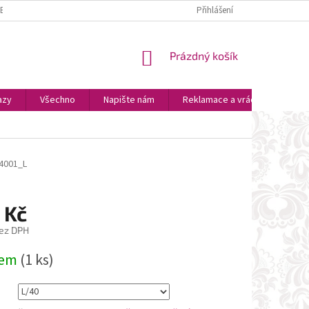
ZBOŽÍ
PLATBA A DOPRAVA
OSOBNÍ VYZVEDNUTÍ
Přihlášení
OBCHODNÍ P
NÁKUPNÍ
Prázdný košík
KOŠÍK
azy
Všechno
Napište nám
Reklamace a vrácení zboží
4001_L
 Kč
ez DPH
dem
(1 ks)