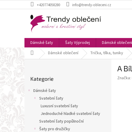
Přejít
+420774058280
info@trendy-obleceni.cz
na
obsah
Dámské šaty
Šaty Výprodej
Dámské oblečen
Domů
Dámské oblečení
Trička, tílka, tuniky
P
A Bí
o
Přeskočit
s
Značka:
Kategorie
kategorie
t
r
Dámské šaty
a
Svatební šaty
n
Luxusní svatební šaty
n
í
Jednoduché hladké svatební šaty
p
Svatební šaty popůlnoční
a
Šaty pro družičky