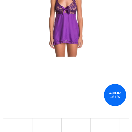
490 Kč
–61 %