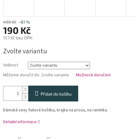
490 Kč
–61 %
190 Kč
157 Kč bez DPH
Měrná
Zvolte variantu
cena:
Velikost
Můžeme doručit do:
Zvolte variantu
Možnosti doručení
Přidat do košíku
Dámská sexy fialová košilka, krajka na prsou, na ramínka.
Detailní informace