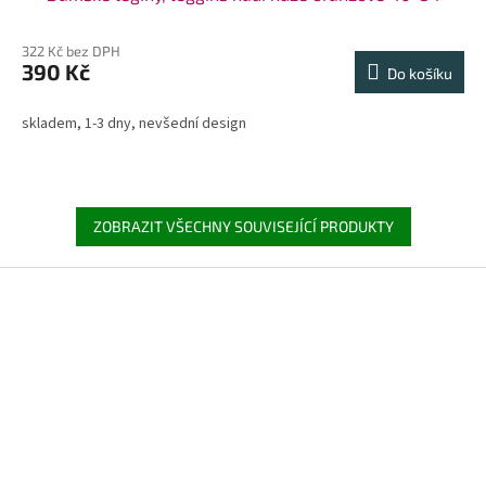
322 Kč bez DPH
390 Kč
Do košíku
skladem, 1-3 dny, nevšední design
ZOBRAZIT VŠECHNY SOUVISEJÍCÍ PRODUKTY
Z
á
p
a
t
í