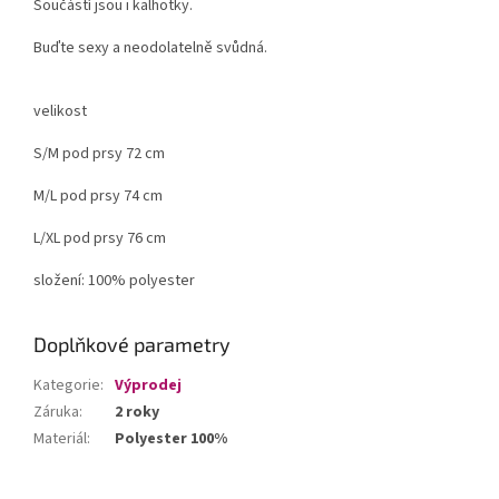
Součástí jsou i kalhotky.
Buďte sexy a neodolatelně svůdná.
velikost
S/M pod prsy 72 cm
M/L pod prsy 74 cm
L/XL pod prsy 76 cm
složení: 100% polyester
Doplňkové parametry
Kategorie
:
Výprodej
Záruka
:
2 roky
Materiál
:
Polyester 100%