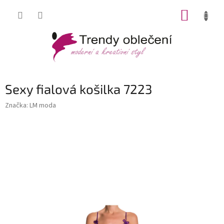
Přejít
NÁKUP
na
obsah
KOŠÍK
Sexy fialová košilka 7223
Značka:
LM moda