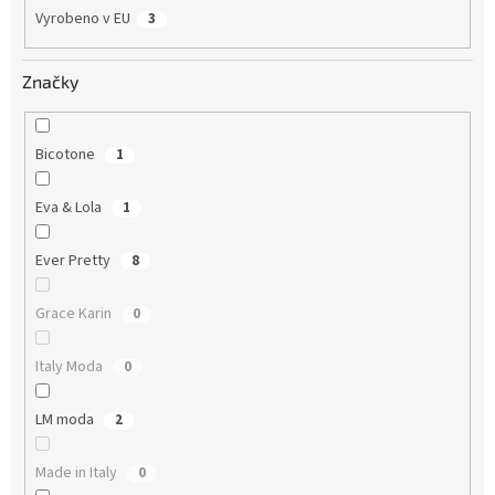
Vyrobeno v EU
3
Značky
Bicotone
1
Eva & Lola
1
Ever Pretty
8
Grace Karin
0
Italy Moda
0
LM moda
2
Made in Italy
0