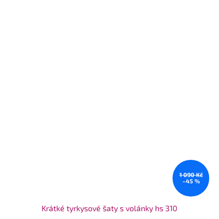
1 090 Kč
–45 %
Krátké tyrkysové šaty s volánky hs 310