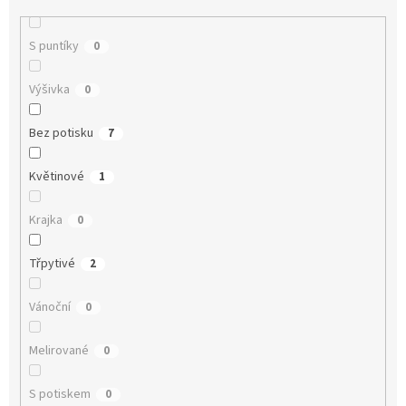
S puntíky
0
Výšivka
0
Bez potisku
7
Květinové
1
Krajka
0
Třpytivé
2
Vánoční
0
Melirované
0
S potiskem
0