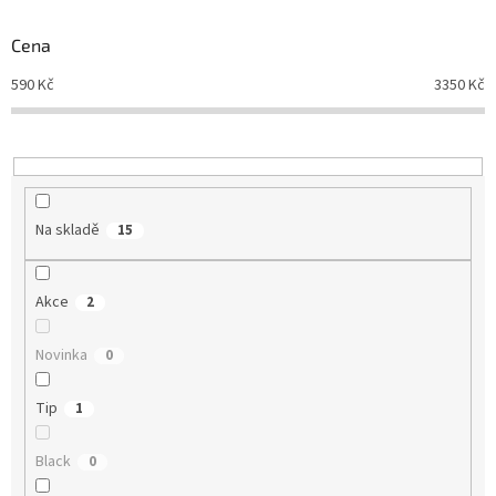
o
d
Cena
u
590
Kč
3350
Kč
k
t
ů
Na skladě
15
Akce
2
Novinka
0
Tip
1
Black
0