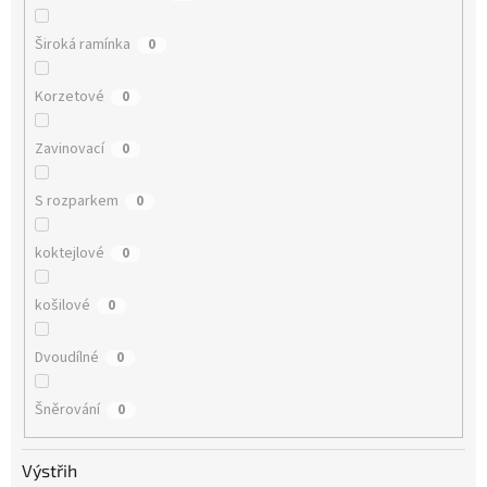
Široká ramínka
0
Korzetové
0
Zavinovací
0
S rozparkem
0
koktejlové
0
košilové
0
Dvoudílné
0
Šněrování
0
Výstřih