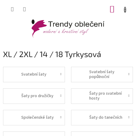
Přejít
NÁKUP
na
obsah
KOŠÍK
XL / 2XL / 14 / 18 Tyrkysová
Svatební šaty
Svatební šaty
popůlnoční
Šaty pro svatební
Šaty pro družičky
hosty
Společenské šaty
Šaty do tanečních