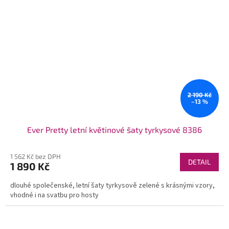
2 190 Kč
–13 %
Ever Pretty letní květinové šaty tyrkysové 8386
1 562 Kč bez DPH
DETAIL
1 890 Kč
dlouhé společenské, letní šaty tyrkysově zelené s krásnými vzory,
vhodné i na svatbu pro hosty