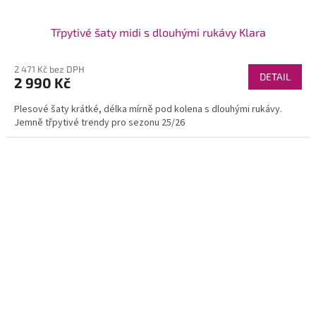
Třpytivé šaty midi s dlouhými rukávy Klara
2 471 Kč bez DPH
DETAIL
2 990 Kč
Plesové šaty krátké, délka mírně pod kolena s dlouhými rukávy.
Jemně třpytivé trendy pro sezonu 25/26