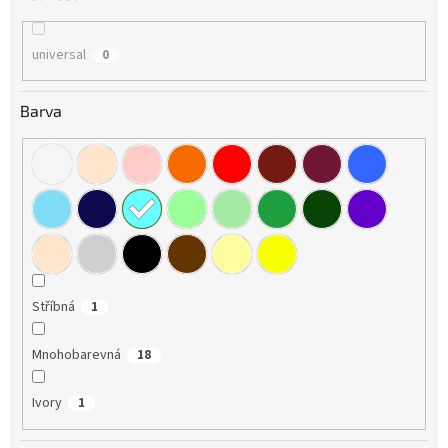
universal
0
Barva
Stříbná
1
Mnohobarevná
18
Ivory
1