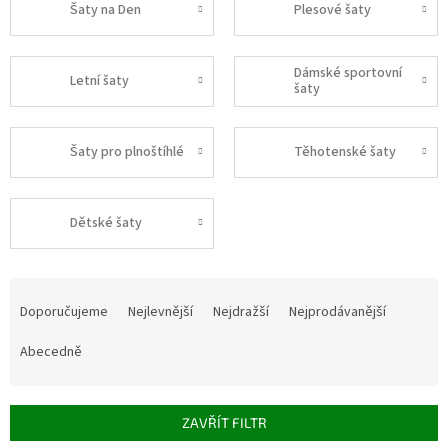
Šaty na Den
Plesové šaty
Dámské sportovní
Letní šaty
šaty
Šaty pro plnoštíhlé
Těhotenské šaty
Dětské šaty
Ř
a
Doporučujeme
Nejlevnější
Nejdražší
Nejprodávanější
z
e
Abecedně
n
í
p
ZAVŘÍT FILTR
r