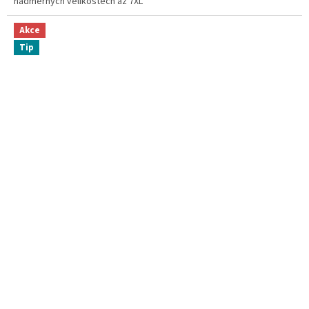
nadměrných velikostech až 7XL
Akce
Tip