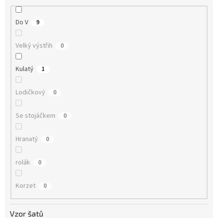
Do V
9
Velký výstřih
0
Kulatý
1
Lodičkový
0
Se stojáčkem
0
Hranatý
0
rolák
0
Korzet
0
Vzor šatů