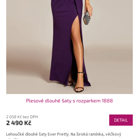
t
ů
Plesové dlouhé šaty s rozparkem 1888
2 058 Kč bez DPH
DETAIL
2 490 Kč
Lehoučké dlouhé šaty Ever Pretty. Na široká ramínka, véčkový