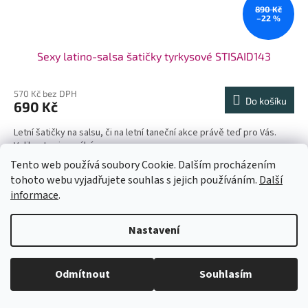
890 Kč
–22 %
Sexy latino-salsa šatičky tyrkysové STISAID143
570 Kč bez DPH
Do košíku
690 Kč
Letní šatičky na salsu, či na letní taneční akce právě teď pro Vás.
Velikost univerzální.
Tento web používá soubory Cookie. Dalším procházením
Akce
tohoto webu vyjadřujete souhlas s jejich používáním.
Další
informace
.
U každé velikosti šatů je uvedena doba dodání (1-2dny či na
Nastavení
objednání). Velikosti neodpovídají českým, prosím měřte se. Pokud se
Vám některý model líbí a chtěli byste ho v jiné barvě, tak stačí do
vyhledávání zadat číslo modelu(třeba 1960) a všechny dostupné barvy
se Vám zobrazí. Pas je nejuzší místo na šatech (většinou cca 6cm pod
Odmítnout
Souhlasím
prsy - neměřte pupík)! Kdyby jste měli jakékoli dotazy pište. Krásný den.