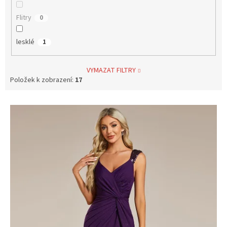
Flitry
0
lesklé
1
VYMAZAT FILTRY
Položek k zobrazení:
17
V
ý
p
i
s
p
r
o
d
u
k