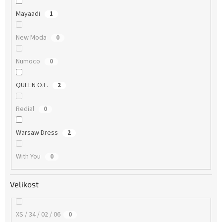
Mayaadi
1
New Moda
0
Numoco
0
QUEEN O.F.
2
Redial
0
Warsaw Dress
2
With You
0
Velikost
XS / 34 / 02 / 06
0