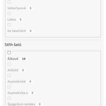
Volnočasové
0
Latina
0
Do tanečních
0
Střih šatů
Áčkové
10
Antické
0
Asymetrické
0
Asymetricka a
0
Špagetová ramínka
0