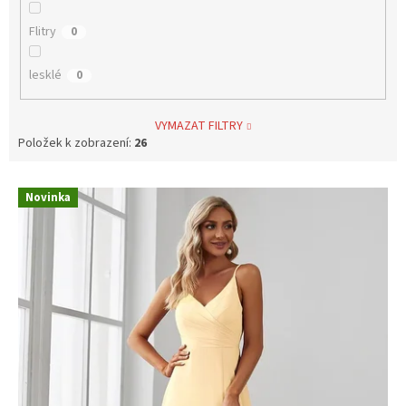
Flitry
0
lesklé
0
VYMAZAT FILTRY
Položek k zobrazení:
26
V
Novinka
ý
p
i
s
p
r
o
d
u
k