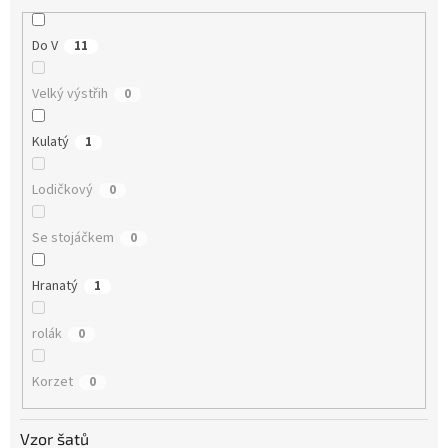
Do V
11
Velký výstřih
0
Kulatý
1
Lodičkový
0
Se stojáčkem
0
Hranatý
1
rolák
0
Korzet
0
Vzor šatů