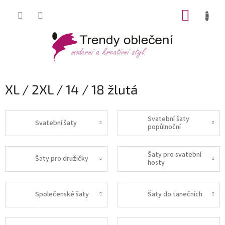
Přejít
NÁKUP
na
obsah
KOŠÍK
XL / 2XL / 14 / 18 žlutá
Svatební šaty
Svatební šaty
popůlnoční
Šaty pro svatební
Šaty pro družičky
hosty
Společenské šaty
Šaty do tanečních