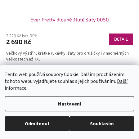
Ever Pretty dlouhé žluté šaty 0050
2 223 Kč bez DPH
DETAIL
2 690 Kč
Véčkový výstřih, krátké rukávky, šaty pro družičky i v nadměrných
velikostech až 7XL
Tento web používá soubory Cookie. Dalším procházením
tohoto webu vyjadřujete souhlas s jejich používáním.
Další
informace
.
U každé velikosti šatů je uvedena doba dodání (1-2dny či na
Nastavení
objednání). Velikosti neodpovídají českým, prosím měřte se. Pokud se
Vám některý model líbí a chtěli byste ho v jiné barvě, tak stačí do
vyhledávání zadat číslo modelu(třeba 1960) a všechny dostupné barvy
se Vám zobrazí. Pas je nejuzší místo na šatech (většinou cca 6cm pod
Odmítnout
Souhlasím
prsy - neměřte pupík)! Kdyby jste měli jakékoli dotazy pište. Krásný den.