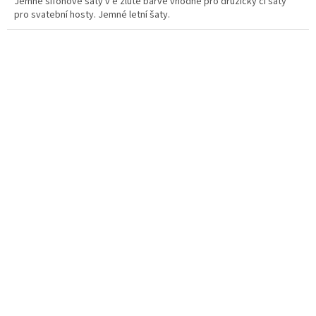
Jemné šifonové šaty v e žluté barvě vhodné pro družičky či šaty
pro svatební hosty. Jemné letní šaty.