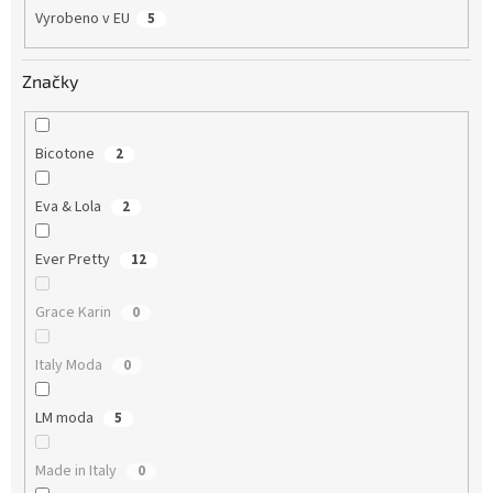
Vyrobeno v EU
5
Značky
Bicotone
2
Eva & Lola
2
Ever Pretty
12
Grace Karin
0
Italy Moda
0
LM moda
5
Made in Italy
0