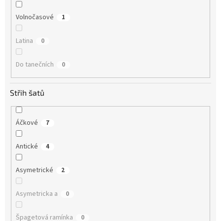
Volnočasové
1
Latina
0
Do tanečních
0
Střih šatů
Áčkové
7
Antické
4
Asymetrické
2
Asymetricka a
0
Špagetová ramínka
0