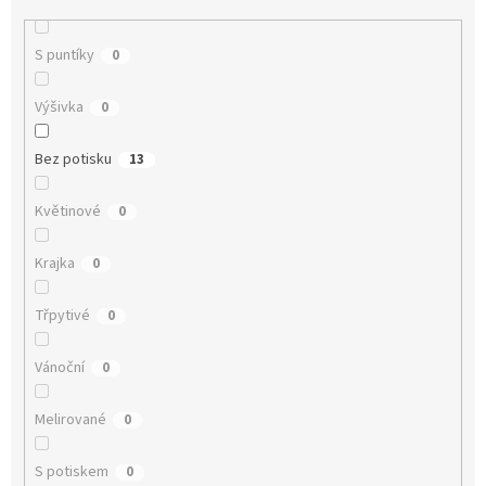
S puntíky
0
Výšivka
0
Bez potisku
13
Květinové
0
Krajka
0
Třpytivé
0
Vánoční
0
Melirované
0
S potiskem
0