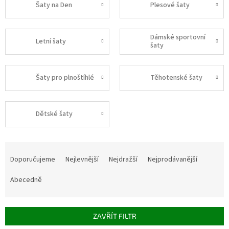
Šaty na Den
Plesové šaty
Dámské sportovní
Letní šaty
šaty
Šaty pro plnoštíhlé
Těhotenské šaty
Dětské šaty
Ř
a
Doporučujeme
Nejlevnější
Nejdražší
Nejprodávanější
z
e
Abecedně
n
í
p
ZAVŘÍT FILTR
r