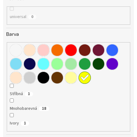
universal
0
Barva
Stříbná
1
Mnohobarevná
18
Ivory
1