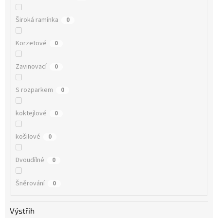
Široká ramínka
0
Korzetové
0
Zavinovací
0
S rozparkem
0
koktejlové
0
košilové
0
Dvoudílné
0
Šněrování
0
Výstřih