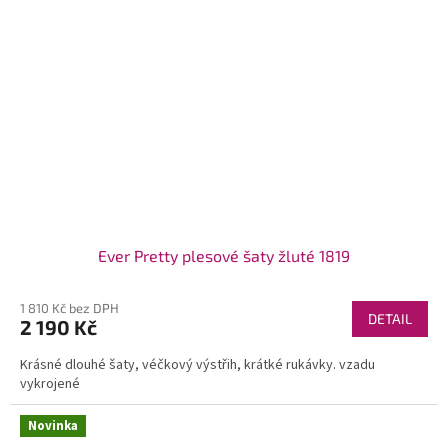
Ever Pretty plesové šaty žluté 1819
1 810 Kč bez DPH
DETAIL
2 190 Kč
Krásné dlouhé šaty, véčkový výstřih, krátké rukávky. vzadu
vykrojené
Novinka