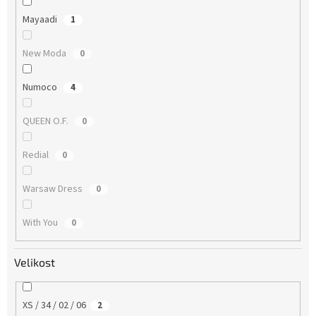
Mayaadi
1
New Moda
0
Numoco
4
QUEEN O.F.
0
Redial
0
Warsaw Dress
0
With You
0
Velikost
XS / 34 / 02 / 06
2