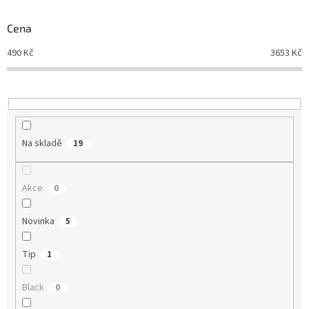
o
d
Cena
u
490
Kč
3653
Kč
k
t
ů
Na skladě
19
Akce
0
Novinka
5
Tip
1
Black
0