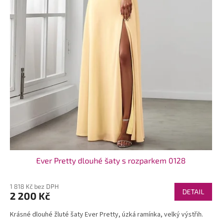
t
ů
Ever Pretty dlouhé šaty s rozparkem 0128
1 818 Kč bez DPH
DETAIL
2 200 Kč
Krásné dlouhé žluté šaty Ever Pretty, úzká ramínka, velký výstřih.