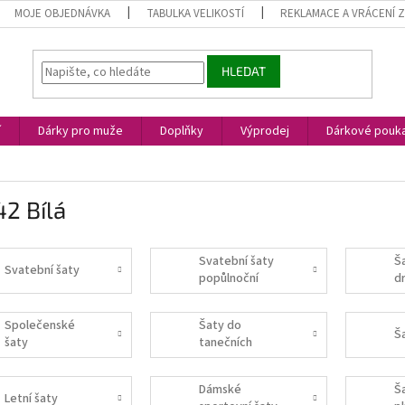
MOJE OBJEDNÁVKA
TABULKA VELIKOSTÍ
REKLAMACE A VRÁCENÍ 
HLEDAT
í
Dárky pro muže
Doplňky
Výprodej
Dárkové pouk
2 Bílá
Svatební šaty
Š
Svatební šaty
popůlnoční
d
Společenské
Šaty do
Š
šaty
tanečních
Dámské
Š
Letní šaty