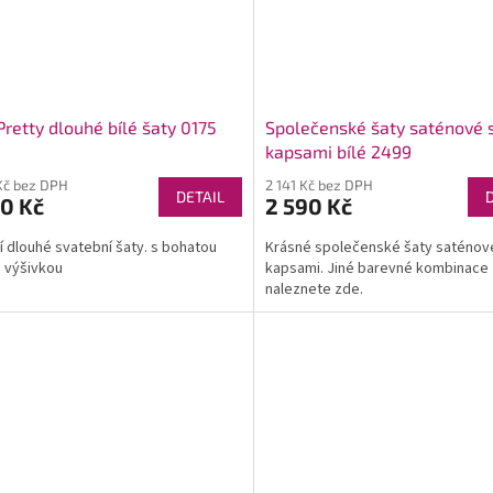
Pretty dlouhé bílé šaty 0175
Společenské šaty saténové 
kapsami bílé 2499
Kč bez DPH
2 141 Kč bez DPH
DETAIL
0 Kč
2 590 Kč
í dlouhé svatební šaty. s bohatou
Krásné společenské šaty saténov
a výšivkou
kapsami. Jiné barevné kombinace
naleznete zde.