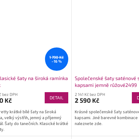
1 790 Kč
–16 %
klasické šaty na široká ramínka
Společenské šaty saténové 
k
kapsami jemně růžové2499
Kč bez DPH
2 141 Kč bez DPH
DETAIL
0 Kč
2 590 Kč
retty krátké bílé šaty na široká
Krásné společenské šaty saténov
a, velký výstřih, jemný a příjemný
kapsami. Jiné barevné kombinace
ál. Šaty do tanečních. Klasické krátké
naleznete zde.
ty.