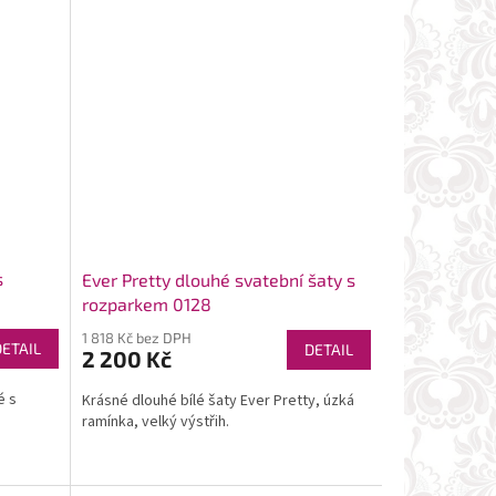
s
Ever Pretty dlouhé svatební šaty s
rozparkem 0128
1 818 Kč bez DPH
DETAIL
DETAIL
2 200 Kč
é s
Krásné dlouhé bílé šaty Ever Pretty, úzká
ramínka, velký výstřih.