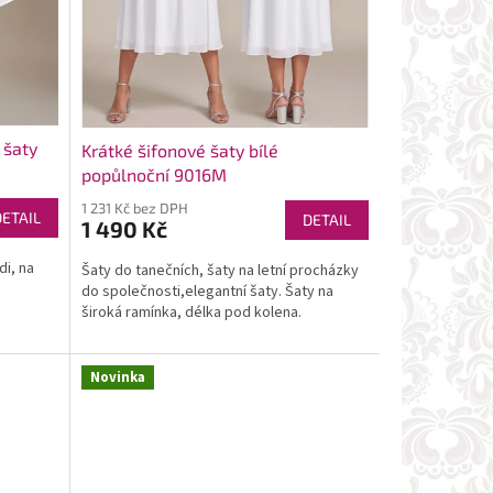
 šaty
Krátké šifonové šaty bílé
popůlnoční 9016M
1 231 Kč bez DPH
DETAIL
DETAIL
1 490 Kč
di, na
Šaty do tanečních, šaty na letní procházky
do společnosti,elegantní šaty. Šaty na
široká ramínka, délka pod kolena.
Novinka