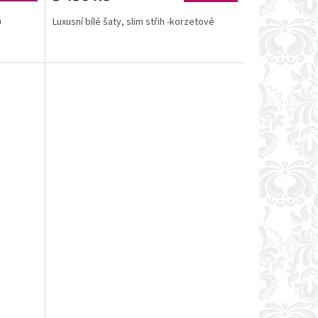
á
Luxusní bílé šaty, slim střih -korzetové