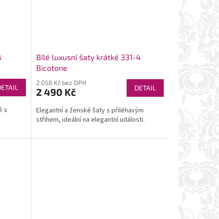
s
Bílé luxusní šaty krátké 331-4
Bicotone
2 058 Kč bez DPH
DETAIL
DETAIL
2 490 Kč
é s
Elegantní a ženské šaty s přiléhavým
střihem, ideální na elegantní události.