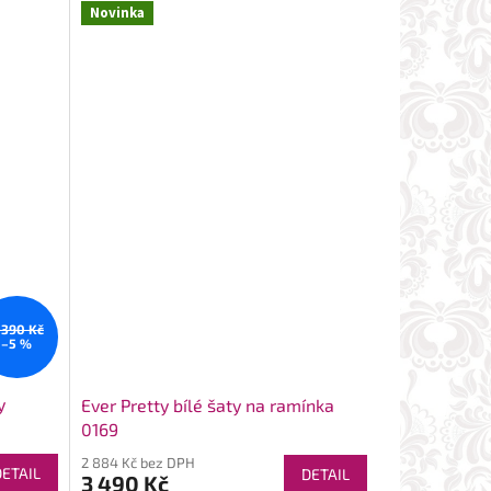
Novinka
 390 Kč
–5 %
y
Ever Pretty bílé šaty na ramínka
0169
2 884 Kč bez DPH
DETAIL
DETAIL
3 490 Kč