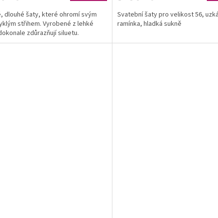
, dlouhé šaty, které ohromí svým
Svatební šaty pro velikost 56, uzk
klým střihem. Vyrobené z lehké
ramínka, hladká sukně
 dokonale zdůrazňují siluetu.