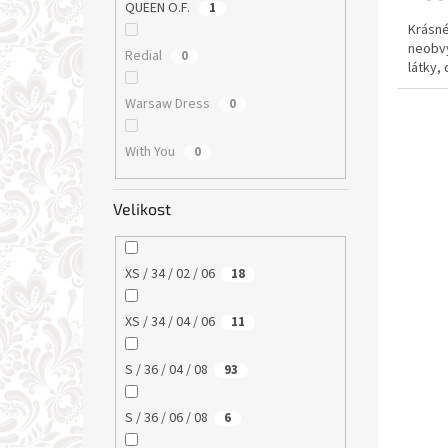
QUEEN O.F.
1
Krásné
neobvy
Redial
0
látky,
Warsaw Dress
0
With You
0
Velikost
XS / 34 / 02 / 06
18
XS / 34 / 04 / 06
11
S / 36 / 04 / 08
93
S / 36 / 06 / 08
6