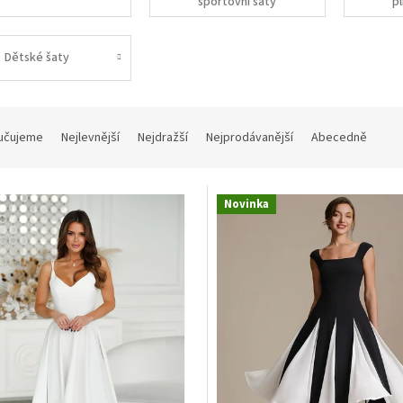
sportovní šaty
pl
Dětské šaty
učujeme
Nejlevnější
Nejdražší
Nejprodávanější
Abecedně
Novinka