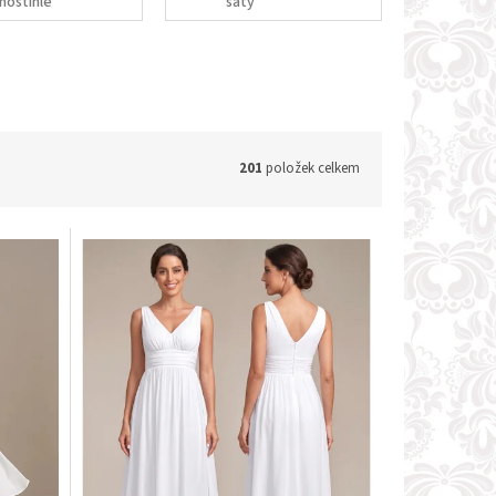
noštíhlé
šaty
201
položek celkem