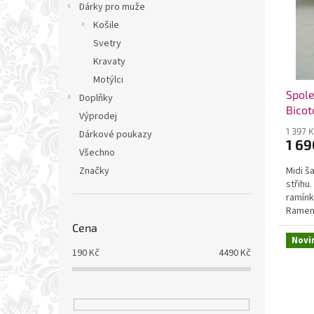
t
Dárky pro muže
ů
Košile
Svetry
Kravaty
Motýlci
Spole
Doplňky
Bico
Výprodej
1 397 
Dárkové poukazy
1 69
Všechno
Značky
Midi š
střihu
ramínk
Ramena
Cena
Novi
190
Kč
4490
Kč