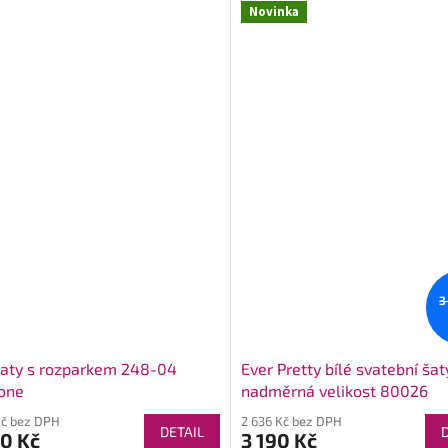
Novinka
3
šaty s rozparkem 248-04
Ever Pretty bílé svatební šat
one
nadměrná velikost 80026
Kč bez DPH
2 636 Kč bez DPH
DETAIL
0 Kč
3 190 Kč