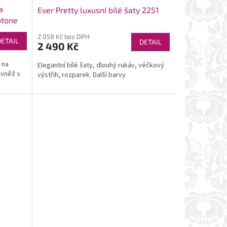
a
Ever Pretty luxusní bílé šaty 2251
otone
2 058 Kč bez DPH
DETAIL
DETAIL
2 490 Kč
 na
Elegantní bílé šaty, dlouhý rukáv, véčkový
ovněž s
výstřih, rozparek. Další barvy