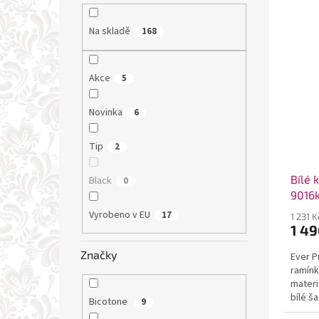
Na skladě
168
Akce
5
Novinka
6
Tip
2
Bílé 
Black
0
9016
Vyrobeno v EU
17
1 231 
1 49
Značky
Ever P
ramínk
materi
bílé ša
Bicotone
9