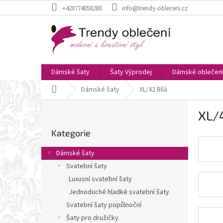
Přejít
+420774058280
info@trendy-obleceni.cz
na
obsah
Dámské šaty
Šaty Výprodej
Dámské oblečen
Domů
Dámské šaty
XL/42 Bílá
P
XL/4
o
Přeskočit
s
Kategorie
kategorie
t
r
Dámské šaty
a
Svatební šaty
n
Luxusní svatební šaty
n
í
Jednoduché hladké svatební šaty
p
Svatební šaty popůlnoční
a
Šaty pro družičky