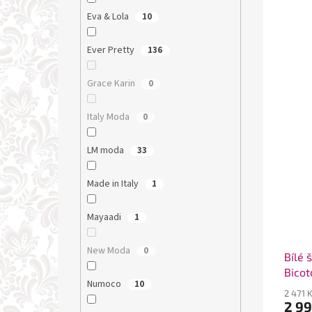
Eva & Lola
10
Ever Pretty
136
Grace Karin
0
Italy Moda
0
LM moda
33
Made in Italy
1
Mayaadi
1
New Moda
0
Bílé 
Bicot
Numoco
10
2 471 
2 99