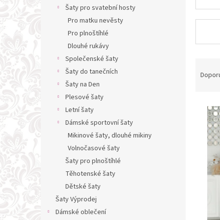
n
Šaty pro svatební hosty
e
Pro matku nevěsty
l
Pro plnoštíhlé
Dlouhé rukávy
Společenské šaty
Ř
Šaty do tanečních
a
Dopor
z
Šaty na Den
e
Plesové šaty
V
n
Letní šaty
ý
í
Dámské sportovní šaty
p
p
Mikinové šaty, dlouhé mikiny
i
r
s
Volnočasové šaty
o
p
d
Šaty pro plnoštíhlé
r
u
Těhotenské šaty
o
k
Dětské šaty
d
t
Šaty Výprodej
u
ů
Dámské oblečení
k