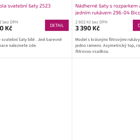
ola svatební šaty 2523
Nádherné šaty s rozparkem 
jedním rukávem 296-04 Bic
Kč bez DPH
2 802 Kč bez DPH
DETAIL
0 Kč
3 390 Kč
 svatební šaty bílé . Jiné barevné
Model s krásnými flitrovými rukávy
ace naleznete zde.
jedno rameno. Asymetrický top, r
flitrovou vsadkou.