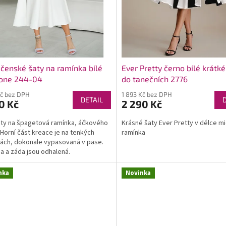
čenské šaty na ramínka bílé
Ever Pretty černo bílé krátké
tone 244-04
do tanečních 2776
Kč bez DPH
1 893 Kč bez DPH
DETAIL
0 Kč
2 290 Kč
aty na špagetová ramínka, áčkového
Krásné šaty Ever Pretty v délce mi
. Horní část kreace je na tenkých
ramínka
ách, dokonale vypasovaná v pase.
 a záda jsou odhalená.
nka
Novinka