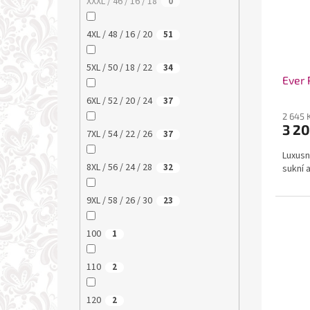
XXXL / 46 / 16 / 18
0
4XL / 48 / 16 / 20
51
5XL / 50 / 18 / 22
34
Ever 
6XL / 52 / 20 / 24
37
2 645 
3 20
7XL / 54 / 22 / 26
37
Luxusn
8XL / 56 / 24 / 28
32
sukní 
9XL / 58 / 26 / 30
23
100
1
110
2
120
2