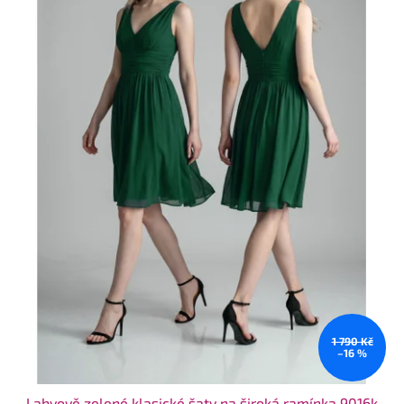
1 790 Kč
–16 %
Lahvově zelené klasické šaty na široká ramínka 9016k