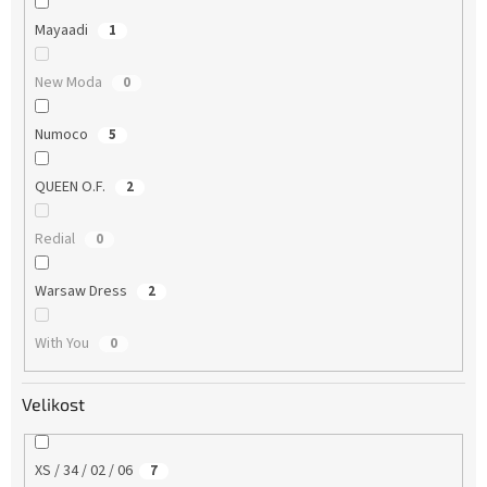
Mayaadi
1
New Moda
0
Numoco
5
QUEEN O.F.
2
Redial
0
Warsaw Dress
2
With You
0
Velikost
XS / 34 / 02 / 06
7