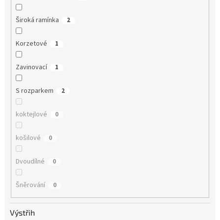
Široká ramínka
2
Korzetové
1
Zavinovací
1
S rozparkem
2
koktejlové
0
košilové
0
Dvoudílné
0
Šněrování
0
Výstřih