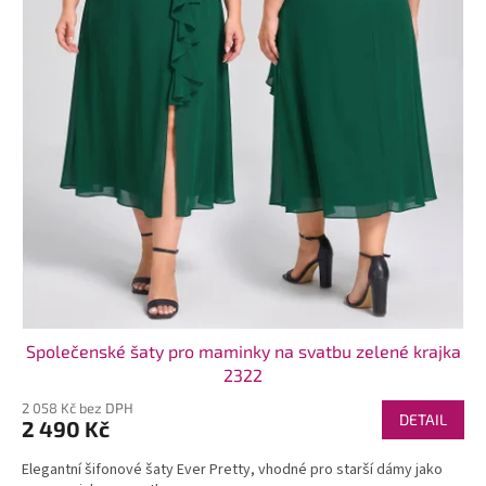
t
ů
Společenské šaty pro maminky na svatbu zelené krajka
2322
2 058 Kč bez DPH
DETAIL
2 490 Kč
Elegantní šifonové šaty Ever Pretty, vhodné pro starší dámy jako