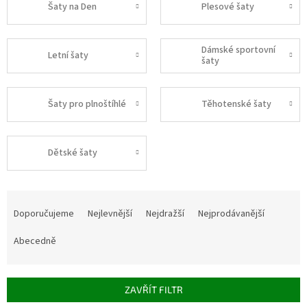
Šaty na Den
Plesové šaty
Dámské sportovní
Letní šaty
šaty
Šaty pro plnoštíhlé
Těhotenské šaty
Dětské šaty
Ř
a
Doporučujeme
Nejlevnější
Nejdražší
Nejprodávanější
z
e
Abecedně
n
í
p
ZAVŘÍT FILTR
r