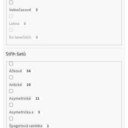
Volnočasové
3
Latina
0
Do tanečních
0
Střih šatů
Áčkové
54
Antické
10
Asymetrické
11
Asymetricka a
3
Špagetová ramínka
1