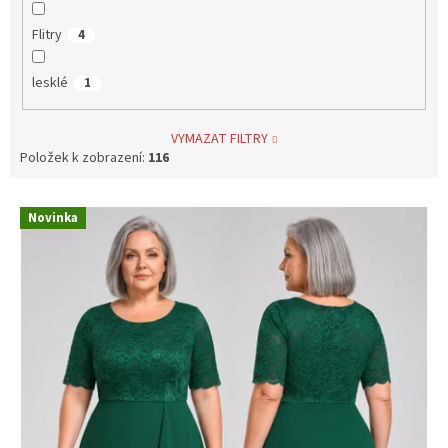
Flitry
4
lesklé
1
VYMAZAT FILTRY
Položek k zobrazení:
116
V
Novinka
ý
p
i
s
p
r
o
d
u
k