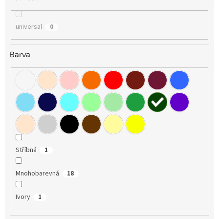
universal
0
Barva
Stříbná
1
Mnohobarevná
18
Ivory
1