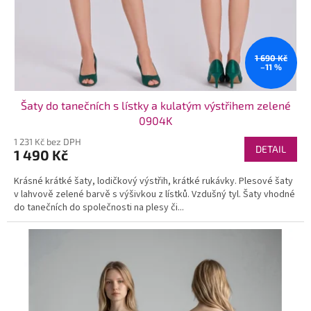
1 690 Kč
–11 %
Šaty do tanečních s lístky a kulatým výstřihem zelené
0904K
1 231 Kč bez DPH
DETAIL
1 490 Kč
Krásné krátké šaty, lodičkový výstřih, krátké rukávky. Plesové šaty
v lahvově zelené barvě s výšivkou z lístků. Vzdušný tyl. Šaty vhodné
do tanečních do společnosti na plesy či...