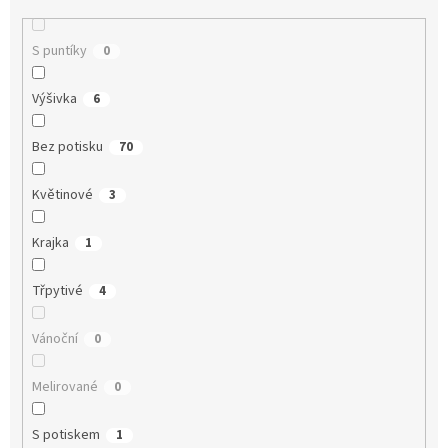
S puntíky
0
Výšivka
6
Bez potisku
70
Květinové
3
Krajka
1
Třpytivé
4
Vánoční
0
Melirované
0
S potiskem
1