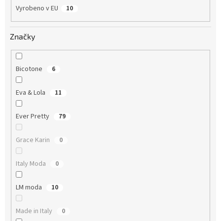
Vyrobeno v EU
10
Značky
Bicotone
6
Eva & Lola
11
Ever Pretty
79
Grace Karin
0
Italy Moda
0
LM moda
10
Made in Italy
0