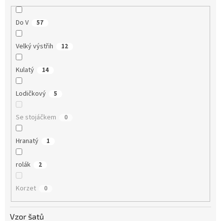
Do V
57
Velký výstřih
12
Kulatý
14
Lodičkový
5
Se stojáčkem
0
Hranatý
1
rolák
2
Korzet
0
Vzor šatů