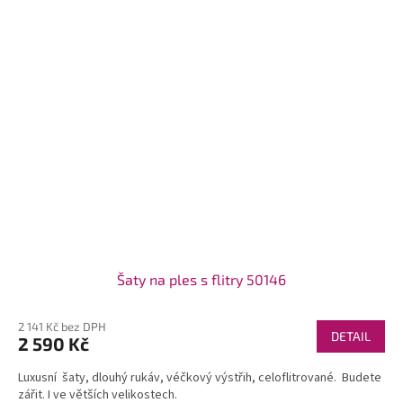
Šaty na ples s flitry 50146
2 141 Kč bez DPH
DETAIL
2 590 Kč
Luxusní šaty, dlouhý rukáv, véčkový výstřih, celoflitrované. Budete
zářit. I ve větších velikostech.