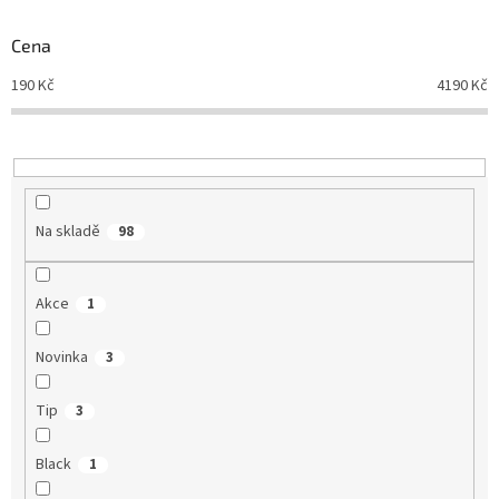
o
d
Cena
u
190
Kč
4190
Kč
k
t
ů
Na skladě
98
Akce
1
Novinka
3
Tip
3
Black
1