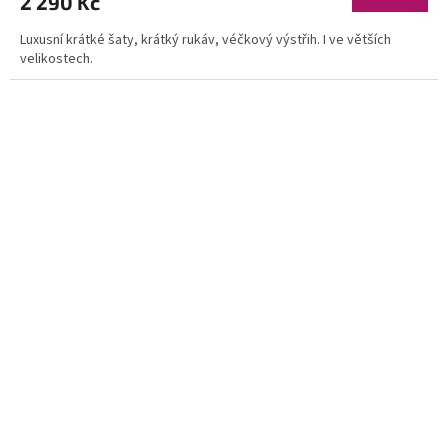
2 290 Kč
Luxusní krátké šaty, krátký rukáv, véčkový výstřih. I ve větších
velikostech.