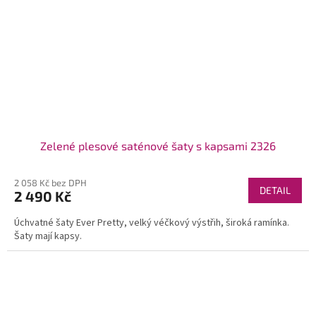
Zelené plesové saténové šaty s kapsami 2326
2 058 Kč bez DPH
DETAIL
2 490 Kč
Úchvatné šaty Ever Pretty, velký véčkový výstřih, široká ramínka.
Šaty mají kapsy.