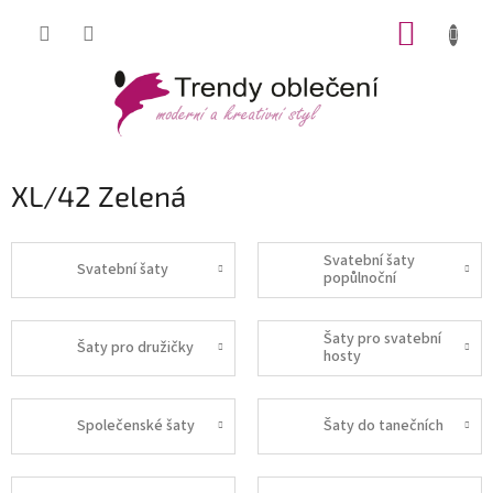
Přejít
NÁKUP
na
obsah
KOŠÍK
XL/42 Zelená
Svatební šaty
Svatební šaty
popůlnoční
Šaty pro svatební
Šaty pro družičky
hosty
Společenské šaty
Šaty do tanečních