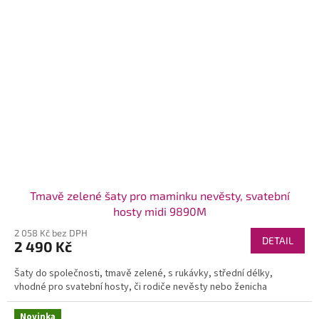
Tmavě zelené šaty pro maminku nevěsty, svatební
hosty midi 9890M
2 058 Kč bez DPH
DETAIL
2 490 Kč
Šaty do společnosti, tmavě zelené, s rukávky, střední délky,
vhodné pro svatební hosty, či rodiče nevěsty nebo ženicha
Novinka