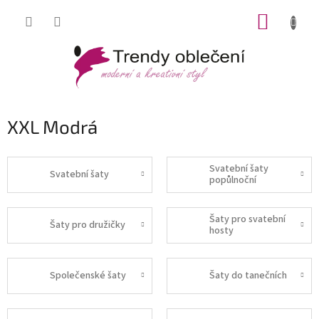
Přejít
NÁKUP
na
obsah
KOŠÍK
XXL Modrá
Svatební šaty
Svatební šaty
popůlnoční
Šaty pro svatební
Šaty pro družičky
hosty
Společenské šaty
Šaty do tanečních