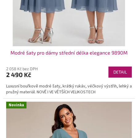
Modré šaty pro dámy střední délka elegance 9890M
2 058 Kč bez DPH
DETAIL
2 490 Kč
Luxusní bouřkově modré šaty, krátký rukáv, véčkový výstřih, lehký a
pružný materiál. NOVĚ I VE VĚTŠÍCH VELIKOSTECH
Novinka