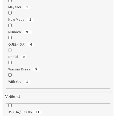
Mayaadi
3
New Moda
1
Numoco
93
QUEEN O.F.
4
Redial
0
Warsaw Dress
5
With You
1
Velikost
XS / 34 / 02 / 06
11