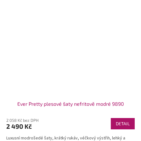
Ever Pretty plesové šaty nefritově modré 9890
2 058 Kč bez DPH
DETAIL
2 490 Kč
Luxusní modrošedé šaty, krátký rukáv, véčkový výstřih, lehký a