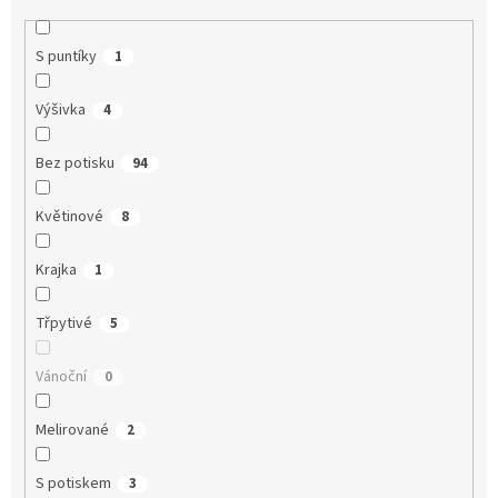
S puntíky
1
Výšivka
4
Bez potisku
94
Květinové
8
Krajka
1
Třpytivé
5
Vánoční
0
Melirované
2
S potiskem
3