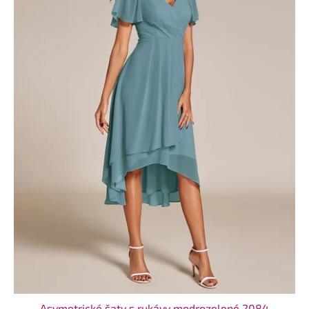
Asymetrické šaty s rukávy modrozelené 2084