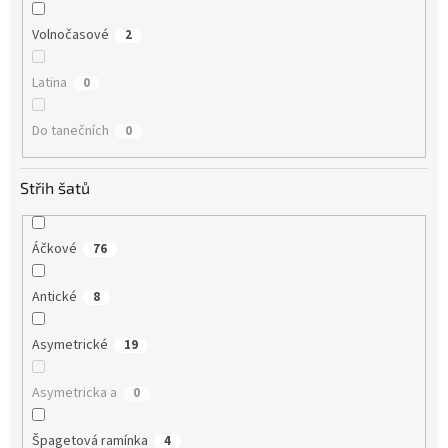
Volnočasové
2
Latina
0
Do tanečních
0
Střih šatů
Áčkové
76
Antické
8
Asymetrické
19
Asymetricka a
0
Špagetová ramínka
4