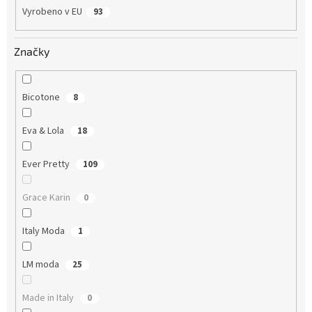
Vyrobeno v EU
93
Značky
Bicotone
8
Eva & Lola
18
Ever Pretty
109
Grace Karin
0
Italy Moda
1
LM moda
25
Made in Italy
0