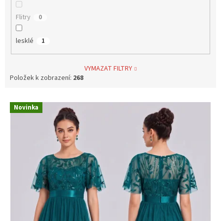
Flitry
0
lesklé
1
VYMAZAT FILTRY
Položek k zobrazení:
268
V
Novinka
ý
p
i
s
p
r
o
d
u
k