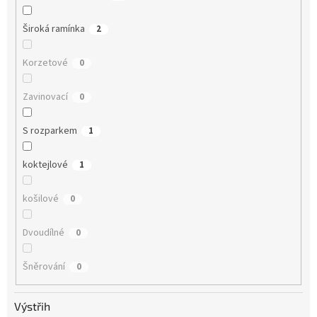
Široká ramínka
2
Korzetové
0
Zavinovací
0
S rozparkem
1
koktejlové
1
košilové
0
Dvoudílné
0
Šněrování
0
Výstřih