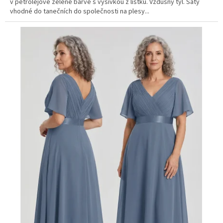
v petrolejově zelené barvě s výšivkou z lístků. Vzdušný tyl. Šaty
vhodné do tanečních do společnosti na plesy...