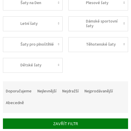
Šaty na Den
Plesové šaty
Dámské sportovní
Letní šaty
šaty
Šaty pro plnoštíhlé
Těhotenské šaty
Dětské šaty
Ř
a
Doporučujeme
Nejlevnější
Nejdražší
Nejprodávanější
z
e
Abecedně
n
í
p
ZAVŘÍT FILTR
r