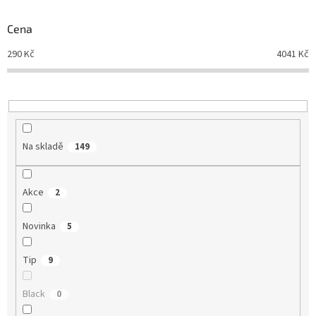
o
d
Cena
u
290
Kč
4041
Kč
k
t
ů
Na skladě
149
Akce
2
Novinka
5
Tip
9
Black
0