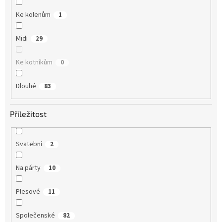
Ke kolenům
1
Midi
29
Ke kotníkům
0
Dlouhé
83
Příležitost
Svatební
2
Na párty
10
Plesové
11
Společenské
82