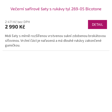
Večerní safírové šaty s rukávy tyl 269-05 Bicotone
2 471 Kč bez DPH
DETAIL
2 990 Kč
Midi šaty s mírně rozšířenou vrstvenou sukní zdobenou brokátovou
síťovinou. Vrchní část je nařasená a má dlouhé rukávy zakončené
gumičkou.