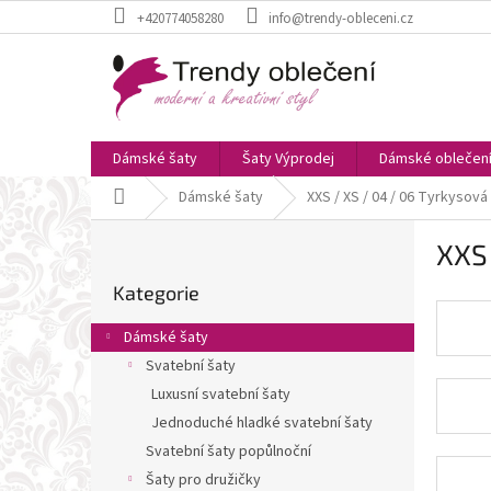
Přejít
+420774058280
info@trendy-obleceni.cz
na
obsah
Dámské šaty
Šaty Výprodej
Dámské oblečen
Domů
Dámské šaty
XXS / XS / 04 / 06 Tyrkysová
P
XXS 
o
Přeskočit
s
Kategorie
kategorie
t
r
Dámské šaty
a
Svatební šaty
n
Luxusní svatební šaty
n
í
Jednoduché hladké svatební šaty
p
Svatební šaty popůlnoční
a
Šaty pro družičky