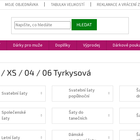
MOJE OBJEDNÁVKA
TABULKA VELIKOSTÍ
REKLAMACE A VRÁCENÍ 
HLEDAT
í
Dárky pro muže
Doplňky
Výprodej
Dárkové pouk
/ XS / 04 / 06 Tyrkysová
Svatební šaty
Š
Svatební šaty
popůlnoční
d
Společenské
Šaty do
Š
šaty
tanečních
Dámské
Š
Letní šaty