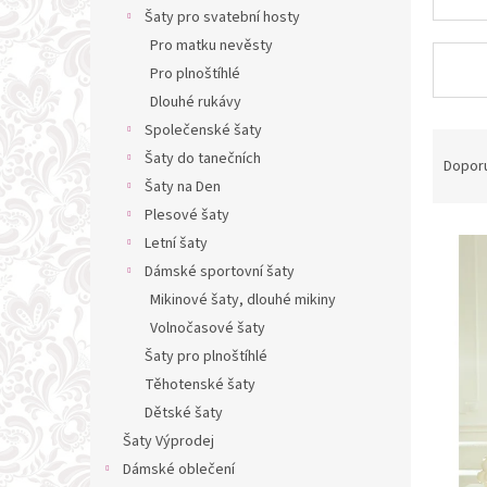
n
Šaty pro svatební hosty
e
Pro matku nevěsty
l
Pro plnoštíhlé
Dlouhé rukávy
Společenské šaty
Ř
Šaty do tanečních
a
Dopor
z
Šaty na Den
e
Plesové šaty
V
n
Letní šaty
ý
í
Dámské sportovní šaty
p
p
Mikinové šaty, dlouhé mikiny
i
r
s
Volnočasové šaty
o
p
d
Šaty pro plnoštíhlé
r
u
Těhotenské šaty
o
k
Dětské šaty
d
t
Šaty Výprodej
u
ů
Dámské oblečení
k