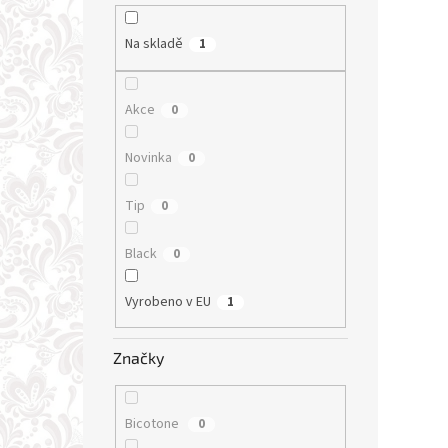
Na skladě
1
Akce
0
Novinka
0
Tip
0
Black
0
Vyrobeno v EU
1
Značky
Bicotone
0