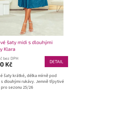
ivé šaty midi s dlouhými
y Klara
Kč bez DPH
DETAIL
0 Kč
é šaty krátké, délka mírně pod
 s dlouhými rukávy. Jemně třpytivé
 pro sezonu 25/26
O
v
l
á
d
a
c