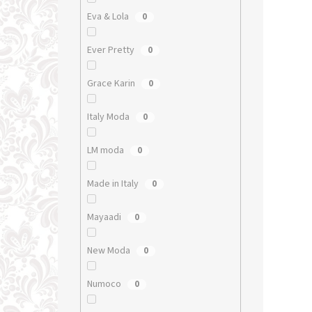
Eva & Lola
0
Ever Pretty
0
Grace Karin
0
Italy Moda
0
LM moda
0
Made in Italy
0
Mayaadi
0
New Moda
0
Numoco
0