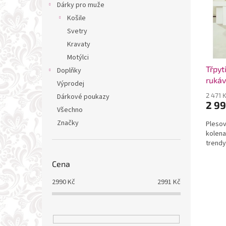
t
Dárky pro muže
ů
Košile
Svetry
Kravaty
Motýlci
Třpyt
Doplňky
rukáv
Výprodej
2 471 
Dárkové poukazy
2 99
Všechno
Značky
Plesov
kolena
trendy
Cena
2990
Kč
2991
Kč