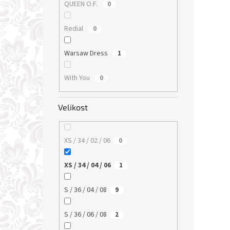
QUEEN O.F.
0
Redial
0
Warsaw Dress
1
With You
0
Velikost
XS / 34 / 02 / 06
0
XS / 34 / 04 / 06
1
S / 36 / 04 / 08
9
S / 36 / 06 / 08
2