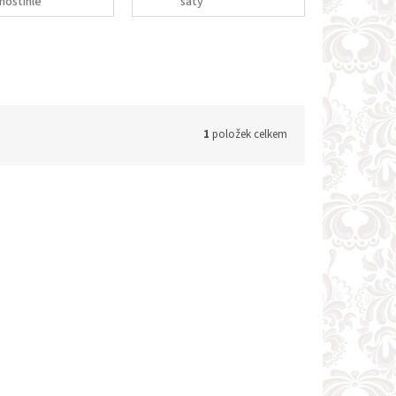
noštíhlé
šaty
1
položek celkem