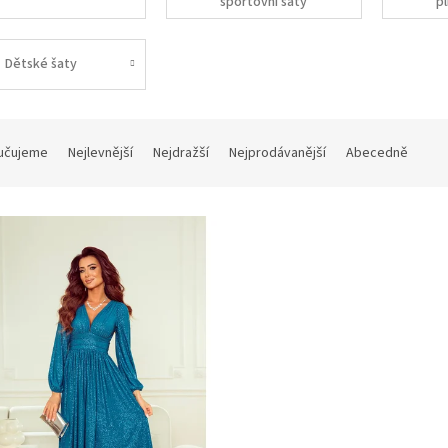
sportovní šaty
pl
Dětské šaty
učujeme
Nejlevnější
Nejdražší
Nejprodávanější
Abecedně