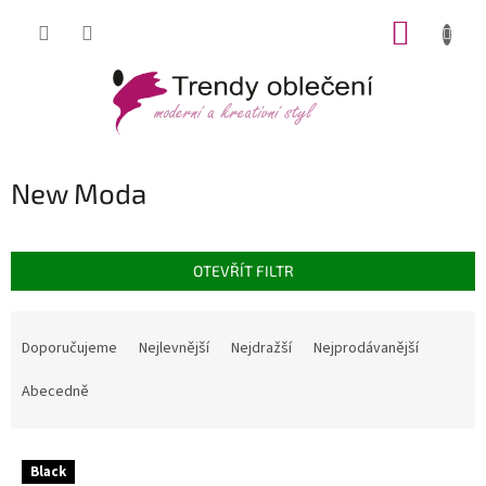
Přejít
NÁKUP
na
obsah
KOŠÍK
New Moda
OTEVŘÍT FILTR
Ř
a
Doporučujeme
Nejlevnější
Nejdražší
Nejprodávanější
z
e
Abecedně
n
í
V
p
Black
ý