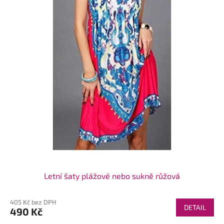
Letní šaty plážové nebo sukně růžová
405 Kč bez DPH
DETAIL
490 Kč