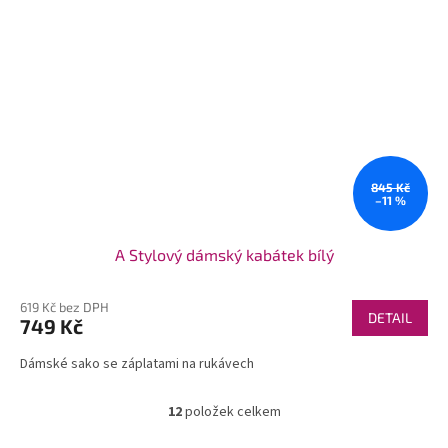
845 Kč
–11 %
A Stylový dámský kabátek bílý
619 Kč bez DPH
DETAIL
749 Kč
Dámské sako se záplatami na rukávech
12
položek celkem
O
v