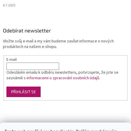
6.7.2025
Odebírat newsletter
Vložte svůj e-mail a my vám budeme zasílat informace o nových
produktech na našem e-shopu.
E-mail
Odesláním emailu k odběru newsletteru, potvrzujete, že jste se
seznámili s
informacemi o zpracování osobních údajů
.
PŘIHLÁSIT SE
Luxusní pánská móda
GLAMI
Levné ubytování v Orlických horách