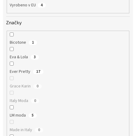
Vyrobeno v EU
4
Značky
Bicotone
1
Eva & Lola
3
Ever Pretty
17
Grace Karin
0
Italy Moda
0
LM moda
5
Made in Italy
0