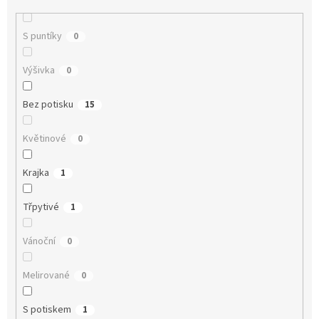
S puntíky
0
Výšivka
0
Bez potisku
15
Květinové
0
Krajka
1
Třpytivé
1
Vánoční
0
Melirované
0
S potiskem
1