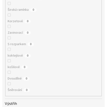
Široká ramínka
0
Korzetové
0
Zavinovací
0
S rozparkem
0
koktejlové
0
košilové
0
Dvoudílné
0
Šněrování
0
Výstřih