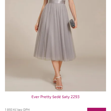
Ever Pretty šedé šaty 2293
1 893 Kč bez DPH