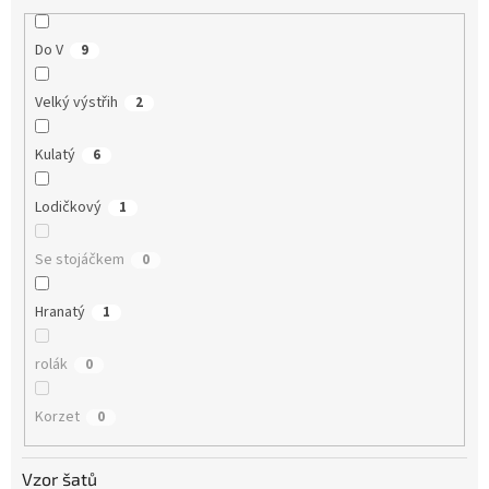
Do V
9
Velký výstřih
2
Kulatý
6
Lodičkový
1
Se stojáčkem
0
Hranatý
1
rolák
0
Korzet
0
Vzor šatů