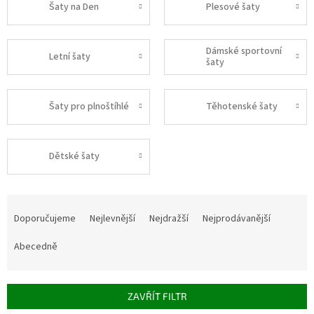
Šaty na Den
Plesové šaty
Dámské sportovní
Letní šaty
šaty
Šaty pro plnoštíhlé
Těhotenské šaty
Dětské šaty
Ř
a
Doporučujeme
Nejlevnější
Nejdražší
Nejprodávanější
z
e
Abecedně
n
í
p
ZAVŘÍT FILTR
r