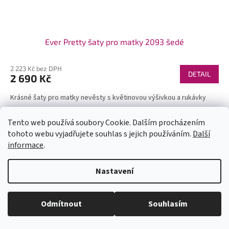
Ever Pretty šaty pro matky 2093 šedé
2 223 Kč bez DPH
DETAIL
2 690 Kč
Krásné šaty pro matky nevěsty s květinovou výšivkou a rukávky
Tento web používá soubory Cookie. Dalším procházením
tohoto webu vyjadřujete souhlas s jejich používáním.
Další
informace
.
U každé velikosti šatů je uvedena doba dodání (1-2dny či na
Nastavení
objednání). Velikosti neodpovídají českým, prosím měřte se. Pokud se
Vám některý model líbí a chtěli byste ho v jiné barvě, tak stačí do
vyhledávání zadat číslo modelu(třeba 1960) a všechny dostupné barvy
se Vám zobrazí. Pas je nejuzší místo na šatech (většinou cca 6cm pod
Odmítnout
Souhlasím
prsy - neměřte pupík)! Kdyby jste měli jakékoli dotazy pište. Krásný den.