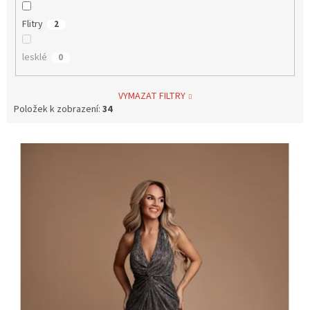
Flitry
2
lesklé
0
VYMAZAT FILTRY
Položek k zobrazení:
34
V
ý
p
i
s
p
r
o
d
u
k