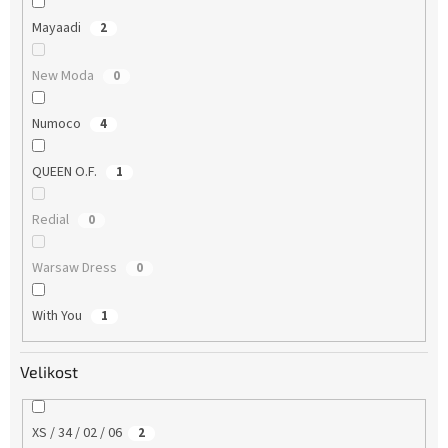
Mayaadi
2
New Moda
0
Numoco
4
QUEEN O.F.
1
Redial
0
Warsaw Dress
0
With You
1
Velikost
XS / 34 / 02 / 06
2