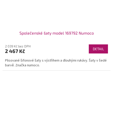
Společenské šaty model 169792 Numoco
2 039 Kč bez DPH
DETAIL
2 467 Kč
Plisované šifonové šaty s výstřihem a dlouhými rukávy. Šaty v šedé
barvě. Značka numoco.