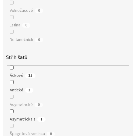
Volnočasové
0
Latina
0
Do tanečních
0
Střih šatů
Áčkové
15
Antické
2
Asymetrické
0
Asymetricka a
1
Špagetová ramínka
0