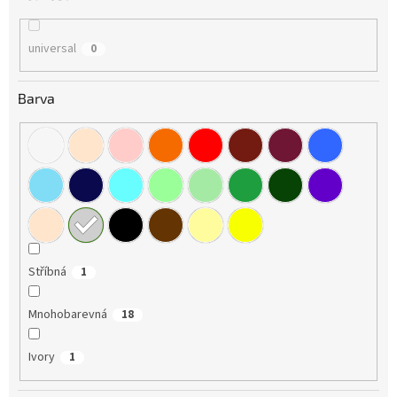
universal
0
Barva
Stříbná
1
Mnohobarevná
18
Ivory
1