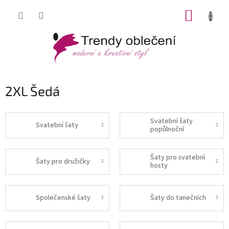
Přejít
NÁKUP
na
obsah
KOŠÍK
2XL Šedá
Svatební šaty
Svatební šaty
popůlnoční
Šaty pro svatební
Šaty pro družičky
hosty
Společenské šaty
Šaty do tanečních