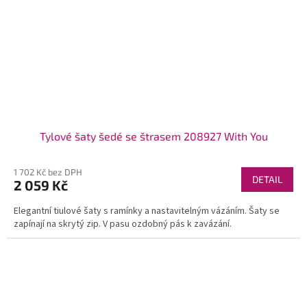
Tylové šaty šedé se štrasem 208927 With You
1 702 Kč bez DPH
DETAIL
2 059 Kč
Elegantní tiulové šaty s ramínky a nastavitelným vázáním. Šaty se
zapínají na skrytý zip. V pasu ozdobný pás k zavázání.