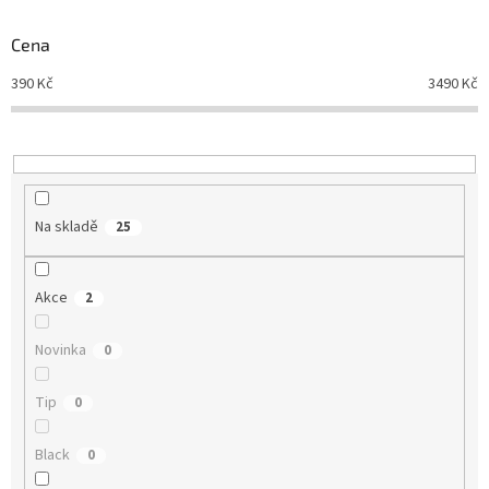
o
d
Cena
u
390
Kč
3490
Kč
k
t
ů
Na skladě
25
Akce
2
Novinka
0
Tip
0
Black
0