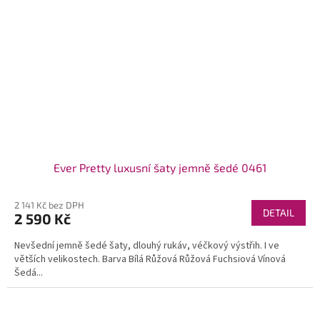
Ever Pretty luxusní šaty jemně šedé 0461
2 141 Kč bez DPH
DETAIL
2 590 Kč
Nevšední jemně šedé šaty, dlouhý rukáv, véčkový výstřih. I ve
větších velikostech. Barva Bílá Růžová Růžová Fuchsiová Vínová
Šedá...