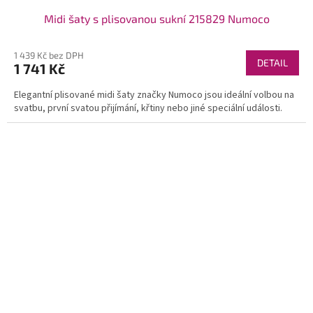
Midi šaty s plisovanou sukní 215829 Numoco
1 439 Kč bez DPH
DETAIL
1 741 Kč
Elegantní plisované midi šaty značky Numoco jsou ideální volbou na
svatbu, první svatou přijímání, křtiny nebo jiné speciální události.