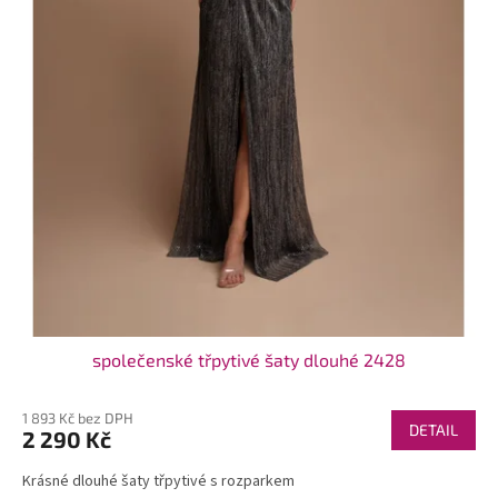
t
ů
společenské třpytivé šaty dlouhé 2428
1 893 Kč bez DPH
DETAIL
2 290 Kč
Krásné dlouhé šaty třpytivé s rozparkem