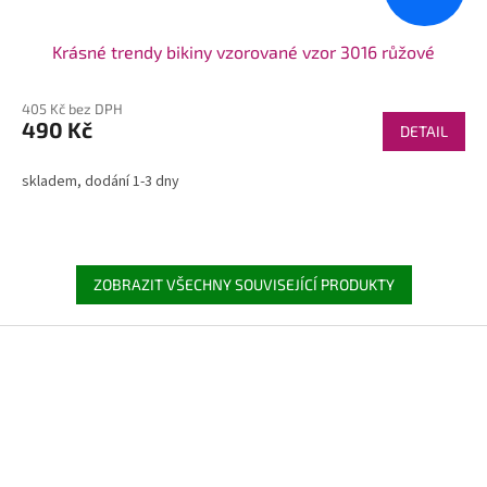
Krásné trendy bikiny vzorované vzor 3016 růžové
405 Kč bez DPH
490 Kč
DETAIL
skladem, dodání 1-3 dny
ZOBRAZIT VŠECHNY SOUVISEJÍCÍ PRODUKTY
Z
á
p
a
t
í