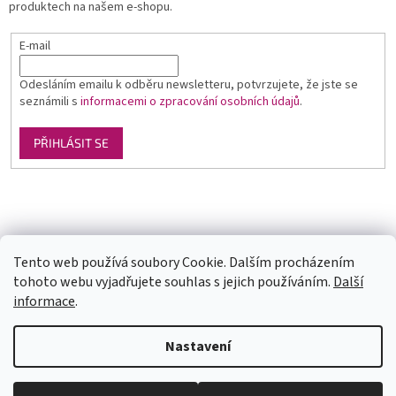
produktech na našem e-shopu.
E-mail
Odesláním emailu k odběru newsletteru, potvrzujete, že jste se
seznámili s
informacemi o zpracování osobních údajů
.
PŘIHLÁSIT SE
Luxusní pánská móda
GLAMI
Levné ubytování v Orlických horách
Tento web používá soubory Cookie. Dalším procházením
tohoto webu vyjadřujete souhlas s jejich používáním.
Další
informace
.
Vytvořil Shoptet
U každé velikosti šatů je uvedena doba dodání (1-2dny či na
Nastavení
objednání). Velikosti neodpovídají českým, prosím měřte se. Pokud se
Vám některý model líbí a chtěli byste ho v jiné barvě, tak stačí do
vyhledávání zadat číslo modelu(třeba 1960) a všechny dostupné barvy
Copyright 2026
trendy-obleceni.cz
. Všechna práva vyhrazena.