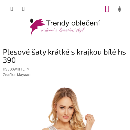
Přejít
NÁKUP
na
obsah
KOŠÍK
Plesové šaty krátké s krajkou bílé hs
390
HS390WHITE_M
Značka:
Mayaadi