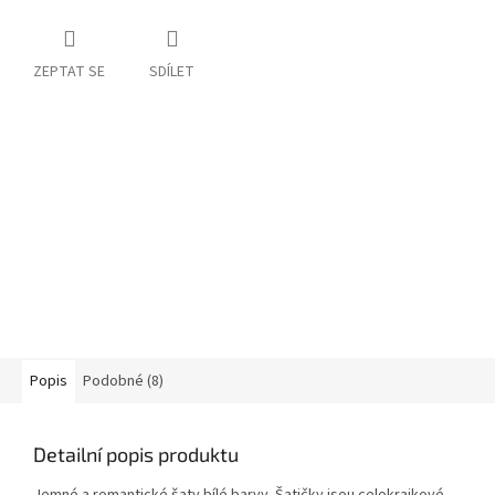
ZEPTAT SE
SDÍLET
Popis
Podobné (8)
Detailní popis produktu
Jemné a romantické šaty bílé barvy. Šatičky jsou celokrajkové,