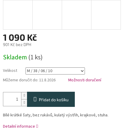
1 090 Kč
901 Kč bez DPH
Měrná
Skladem
(1 ks)
cena:
Velikost
Můžeme doručit do:
11.8.2026
Možnosti doručení
Přidat do košíku
Bílé krátké šaty, bez rukávů, kulatý výstřih, krajkové, stuha.
Detailní informace