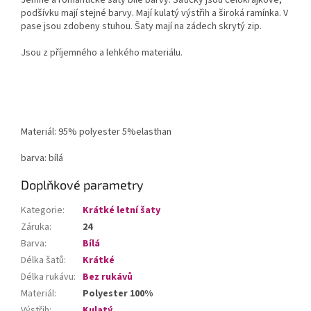
podšívku mají stejné barvy. Mají kulatý výstřih a široká ramínka. V
pase jsou zdobeny stuhou. Šaty mají na zádech skrytý zip.
Jsou z příjemného a lehkého materiálu.
Materiál: 95% polyester 5%elasthan
barva: bílá
Doplňkové parametry
Kategorie
:
Krátké letní šaty
Záruka
:
24
Barva
:
Bílá
Délka šatů
:
Krátké
Délka rukávu
:
Bez rukávů
Materiál
:
Polyester 100%
Výstřih
:
Kulatý