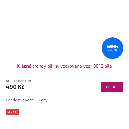
690 Kč
–28 %
Krásné trendy bikiny vzorované vzor 3016 bílé
405 Kč bez DPH
490 Kč
DETAIL
skladem, dodání 1-3 dny
Akce