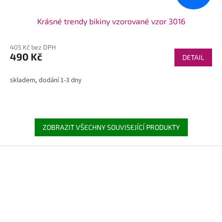
Krásné trendy bikiny vzorované vzor 3016
405 Kč bez DPH
490 Kč
DETAIL
skladem, dodání 1-3 dny
ZOBRAZIT VŠECHNY SOUVISEJÍCÍ PRODUKTY
Z
á
p
a
t
í