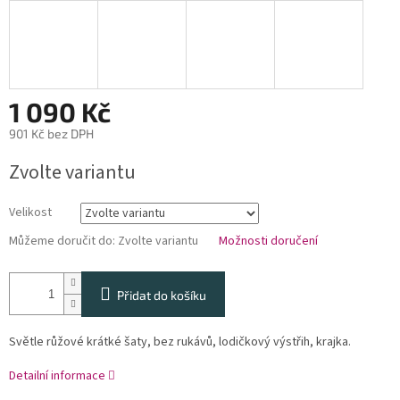
1 090 Kč
901 Kč bez DPH
Měrná
Zvolte variantu
cena:
Velikost
Můžeme doručit do:
Zvolte variantu
Možnosti doručení
Přidat do košíku
Světle růžové krátké šaty, bez rukávů, lodičkový výstřih, krajka.
Detailní informace