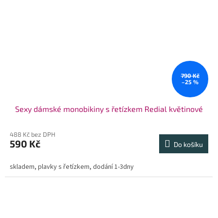
790 Kč
–25 %
Sexy dámské monobikiny s řetízkem Redial květinové
488 Kč bez DPH
590 Kč
Do košíku
skladem, plavky s řetízkem, dodání 1-3dny