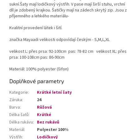
sukní.Šaty mají lodičkový výstřih. V pase mají širší stuhu, vrchní
díl je zdobený krajkou. Šatičky mají na zádech skrytý zip. Jsou z
příjemného a lehkého materiálu-
Kvalitní provedení látek i šití.
značka Mayaadi velikosti odpovídají českým - S,M,L,XL
velikost L: přes prsa: 92-100cm pas: 78-82 cm velikost XL: přes
prsa: 100-108cm pas: 86-90cm
Materiál: 100% polyester (šifon)
Doplňkové parametry
Kategorie
:
Krátké letní šaty
Záruka
:
24
Barva
:
Růžová
Délka šatů
:
Krátké
Délka rukávu
:
Bez rukávů
Materiál
:
Polyester 100%
Výstřih
:
Lodičkový