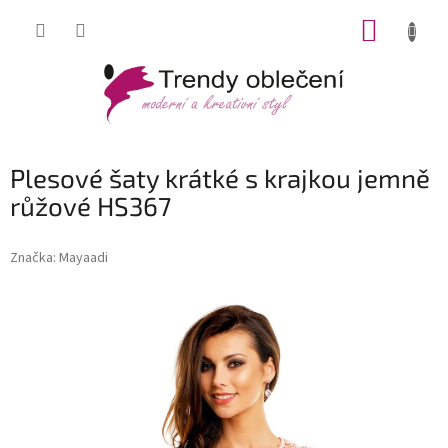
Přejít
NÁKUP
na
obsah
KOŠÍK
Plesové šaty krátké s krajkou jemně
růžové HS367
Značka:
Mayaadi