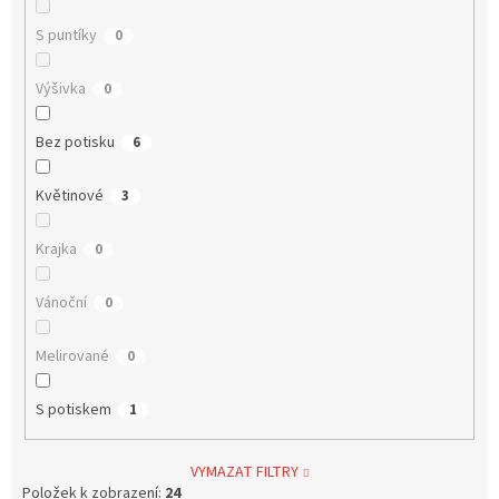
S puntíky
0
Výšivka
0
Bez potisku
6
Květinové
3
Krajka
0
Vánoční
0
Melirované
0
S potiskem
1
VYMAZAT FILTRY
Položek k zobrazení:
24