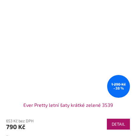
1 290 Kč
–38 %
Ever Pretty letní šaty krátké zelené 3539
653 Kč bez DPH
DETAIL
790 Kč