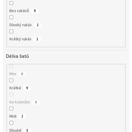
Bez rukávů
9
Dlouhý rukáv
2
Krátký rukáv
1
Délka šatů
Mini
0
Krátké
9
Ke kolenům
0
Midi
1
Dlouhé
5