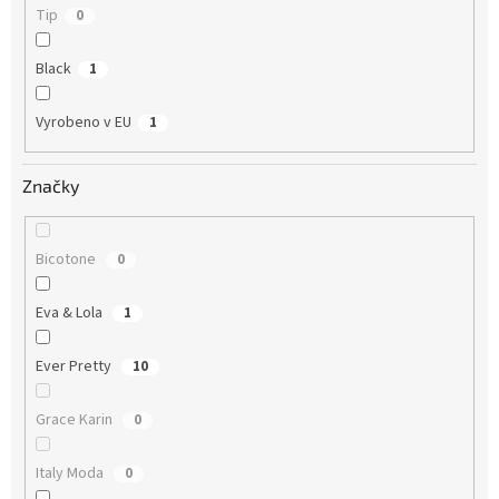
Tip
0
Black
1
Vyrobeno v EU
1
Značky
Bicotone
0
Eva & Lola
1
Ever Pretty
10
Grace Karin
0
Italy Moda
0