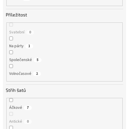
Příležitost
Svatební
0
Na párty
1
Společenské
5
Volnočasové
2
Střih šatů
Áčkové
7
Antické
0