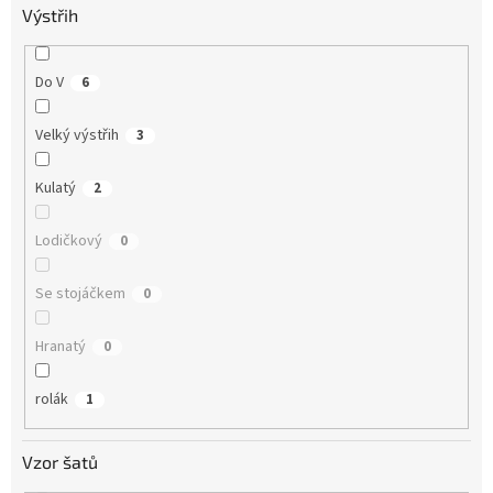
Výstřih
Do V
6
Velký výstřih
3
Kulatý
2
Lodičkový
0
Se stojáčkem
0
Hranatý
0
rolák
1
Vzor šatů