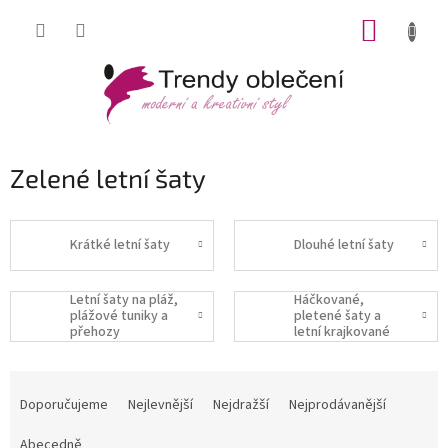
Přejít
NÁKUP
na
obsah
KOŠÍK
Zelené letní šaty
Krátké letní šaty
Dlouhé letní šaty
Letní šaty na pláž,
Háčkované,
plážové tuniky a
pletené šaty a
přehozy
letní krajkované
šaty
Ř
a
Doporučujeme
Nejlevnější
Nejdražší
Nejprodávanější
z
e
Abecedně