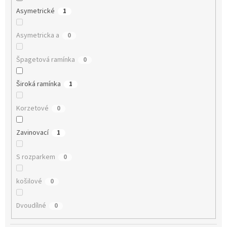
Asymetrické
1
Asymetricka a
0
Špagetová ramínka
0
Široká ramínka
1
Korzetové
0
Zavinovací
1
S rozparkem
0
košilové
0
Dvoudílné
0