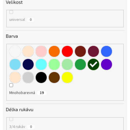
Velikost
universal
0
Barva
Mnohobarevná
19
Délka rukávu
3/4 rukáv
0