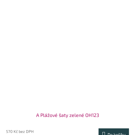
A Plážové šaty zelené OH123
570 Kč bez DPH
Do košíku