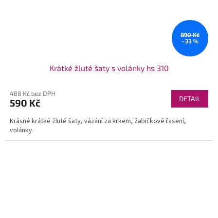
890 Kč
–33 %
Krátké žluté šaty s volánky hs 310
488 Kč bez DPH
DETAIL
590 Kč
Krásné krátké žluté šaty, vázání za krkem, žabičkové řasení,
volánky.