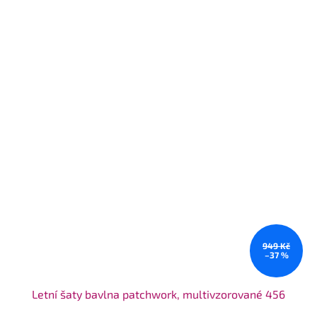
949 Kč
–37 %
Letní šaty bavlna patchwork, multivzorované 456