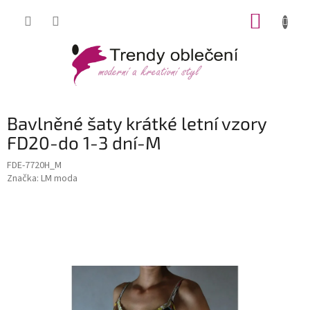
Přejít
NÁKUP
na
obsah
KOŠÍK
Bavlněné šaty krátké letní vzory
FD20-do 1-3 dní-M
FDE-7720H_M
Značka:
LM moda