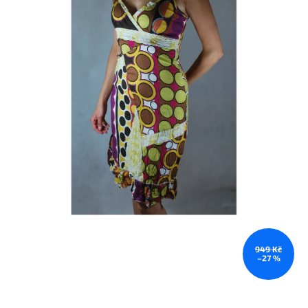
949 Kč
–27 %