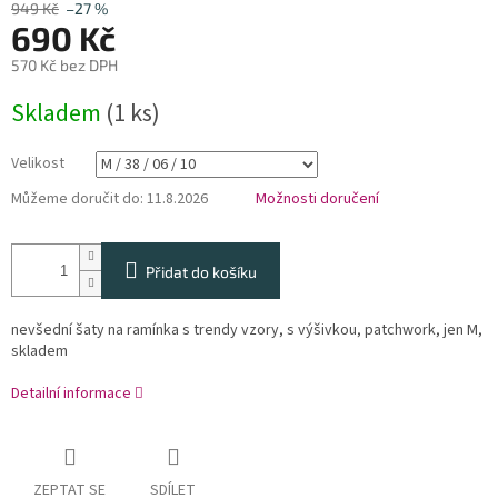
949 Kč
–27 %
690 Kč
570 Kč bez DPH
Měrná
Skladem
(1 ks)
cena:
Velikost
Můžeme doručit do:
11.8.2026
Možnosti doručení
Přidat do košíku
nevšední šaty na ramínka s trendy vzory, s výšivkou, patchwork, jen M,
skladem
Detailní informace
ZEPTAT SE
SDÍLET