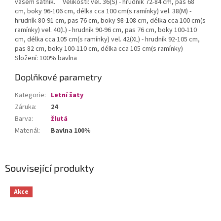
vašem šatník. Velikosti: vel. 36(S) - hrudník 72-84 cm, pas 68
cm, boky 96-106 cm, délka cca 100 cm(s ramínky) vel. 38(M) -
hrudník 80-91 cm, pas 76 cm, boky 98-108 cm, délka cca 100 cm(s
ramínky) vel. 40(L) - hrudník 90-96 cm, pas 76 cm, boky 100-110
cm, délka cca 105 cm(s ramínky) vel. 42(XL) - hrudník 92-105 cm,
pas 82 cm, boky 100-110 cm, délka cca 105 cm(s ramínky)
Složení: 100% bavlna
Doplňkové parametry
Kategorie
:
Letní šaty
Záruka
:
24
Barva
:
žlutá
Materiál
:
Bavlna 100%
Související produkty
Akce