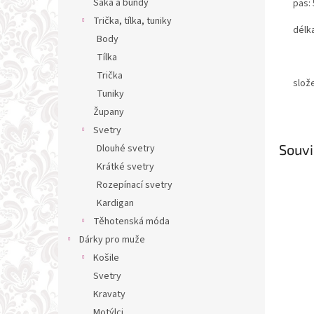
Saka a bundy
pas:
Trička, tílka, tuniky
délk
Body
Tílka
Trička
slož
Tuniky
Župany
Svetry
Souvi
Dlouhé svetry
Krátké svetry
Rozepínací svetry
Kardigan
Těhotenská móda
Dárky pro muže
Košile
Svetry
Kravaty
Motýlci