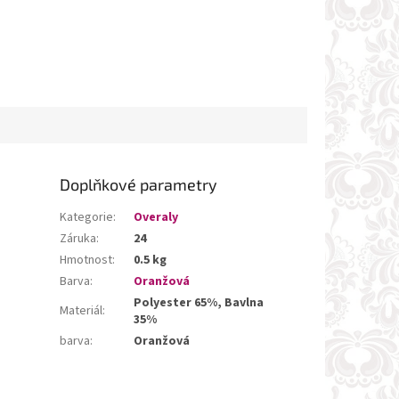
Doplňkové parametry
Kategorie
:
Overaly
Záruka
:
24
Hmotnost
:
0.5 kg
Barva
:
Oranžová
Polyester 65%, Bavlna
Materiál
:
35%
barva
:
Oranžová