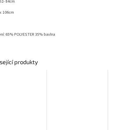
 52- 84cm
a: 106cm
ení: 65% POLYESTER 35% bavlna
sející produkty