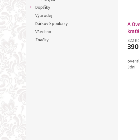
Doplňky
Výprodej
Dárkové poukazy
A Ov
kraťá
Všechno
Značky
322 Kč
390
overal,
3dní