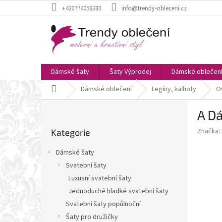
Přejít
+420774058280
info@trendy-obleceni.cz
na
obsah
Dámské šaty
Šaty Výprodej
Dámské oblečen
Domů
Dámské oblečení
Legíny, kalhoty
O
P
A D
o
Přeskočit
s
Značka:
Kategorie
kategorie
t
r
Dámské šaty
a
Svatební šaty
n
Luxusní svatební šaty
n
í
Jednoduché hladké svatební šaty
p
Svatební šaty popůlnoční
a
Šaty pro družičky