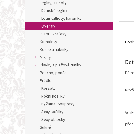
Legíny, kalhoty
Dámské legíny
Letní kalhoty, haremky
Overaly
Capri, kraťasy
Komplety
Popi
Košile a halenky
Mikiny
Det
Plavky a plážové tuniky
Dáms
Poncho, pončo
Prádlo
Korzety
Nevše
Noční košilky
Pyžama, Soupravy
Sexy košilky
Velik
Sexy oblečky
přes
Sukně