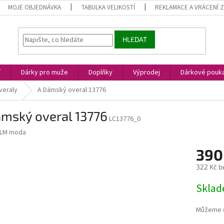
MOJE OBJEDNÁVKA
TABULKA VELIKOSTÍ
REKLAMACE A VRÁCENÍ 
HLEDAT
í
Dárky pro muže
Doplňky
Výprodej
Dárkové pouk
veraly
A Dámský overal 13776
ámský overal 13776
LC13776_0
LM moda
390
322 Kč b
Měrná
Skla
cena:
Můžeme d