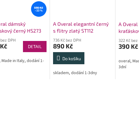
590 Kč
–33 %
eral dámský
A Overal elegantní černý
A Overal
skový černý HS273
s flitry zlatý ST112
kraťásko
HS270
 bez DPH
736 Kč bez DPH
322 Kč bez
 Kč
890 Kč
390 Kč
DETAIL
Do košíku
 Made in Italy, dodání 1-
overal, Mad
3dní
skladem, dodání 1-3dny