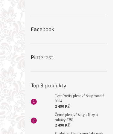
Facebook
Pinterest
Top 3 produkty
Ever Pretty plesové šaty modré
0904
2 490 Kč
Černé plesové šaty s flitry a
rukávy 0751
2 490 Kč
Společenské plesové šaty midi