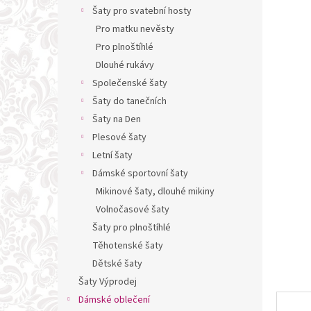
n
Šaty pro svatební hosty
e
Pro matku nevěsty
l
Pro plnoštíhlé
Dlouhé rukávy
Společenské šaty
Šaty do tanečních
Šaty na Den
Plesové šaty
Letní šaty
Dámské sportovní šaty
Mikinové šaty, dlouhé mikiny
Volnočasové šaty
Šaty pro plnoštíhlé
Těhotenské šaty
Dětské šaty
Šaty Výprodej
Dámské oblečení