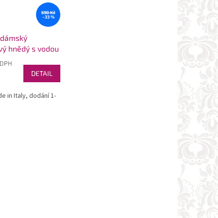
590 Kč
–33 %
 dámský
vý hnědý s vodou
 DPH
DETAIL
e in Italy, dodání 1-