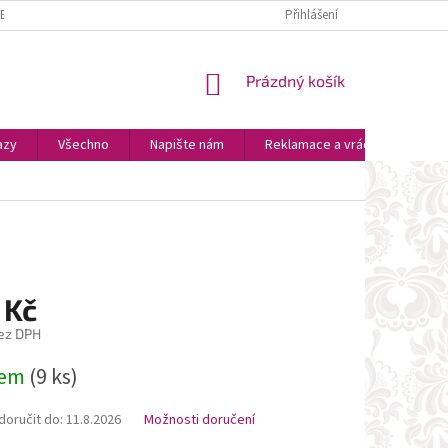
ZBOŽÍ
PLATBA A DOPRAVA
OSOBNÍ VYZVEDNUTÍ
Přihlášení
OBCHODNÍ P
NÁKUPNÍ
Prázdný košík
KOŠÍK
azy
Všechno
Napište nám
Reklamace a vrácení zboží
 Kč
ez DPH
dem
(9 ks)
oručit do:
11.8.2026
Možnosti doručení