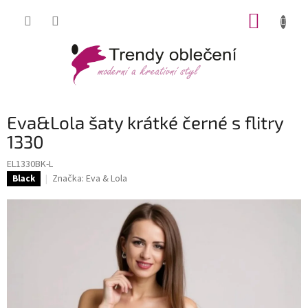
Přejít
NÁKUP
na
obsah
KOŠÍK
Eva&Lola šaty krátké černé s flitry
1330
EL1330BK-L
Značka:
Eva & Lola
Black