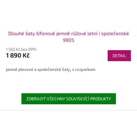
Dlouhé šaty šifonové jemně růžové letní i společenské
9905
1 562 Kč bez DPH
1 890 Kč
DETAIL
jemné plesové a společenské šaty, s rozparkem
ZOBRAZIT VŠECHNY SOUVISEJÍCÍ PRODUKTY
Z
á
p
a