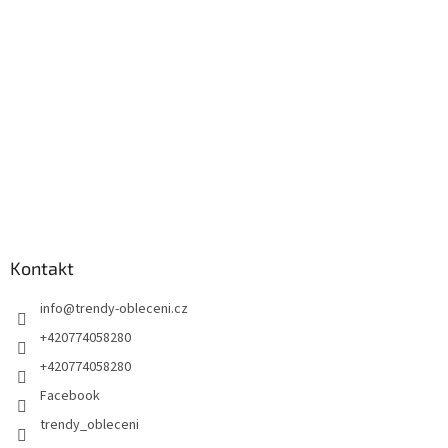
t
í
Kontakt
info
@
trendy-obleceni.cz
+420774058280
+420774058280
Facebook
trendy_obleceni