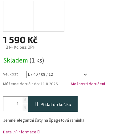
1 590 Kč
1 314 Kč bez DPH
Měrná
Skladem
(1 ks)
cena:
Velikost
Můžeme doručit do:
11.8.2026
Možnosti doručení
Přidat do košíku
Jemně elegantní šaty na špagetová ramínka
Detailní informace