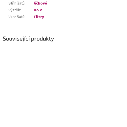
Střih šatů
:
Áčkové
Výstřih
:
Do V
Vzor šatů
:
Flitry
Související produkty