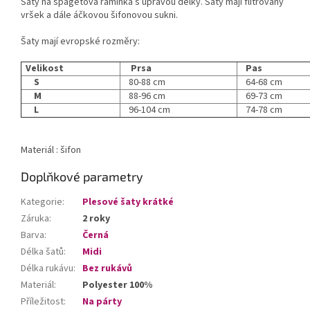
Šaty na špagetová ramínka s úpravou délky. Šaty mají flitrovaný
vršek a dále áčkovou šifonovou sukni.
Šaty mají evropské rozměry:
Velikost
Prsa
Pas
S
80-88 cm
64-68 cm
M
88-96 cm
69-73 cm
L
96-104 cm
74-78 cm
Materiál : šifon
Doplňkové parametry
Kategorie
:
Plesové šaty krátké
Záruka
:
2 roky
Barva
:
Černá
Délka šatů
:
Midi
Délka rukávu
:
Bez rukávů
Materiál
:
Polyester 100%
Příležitost
:
Na párty