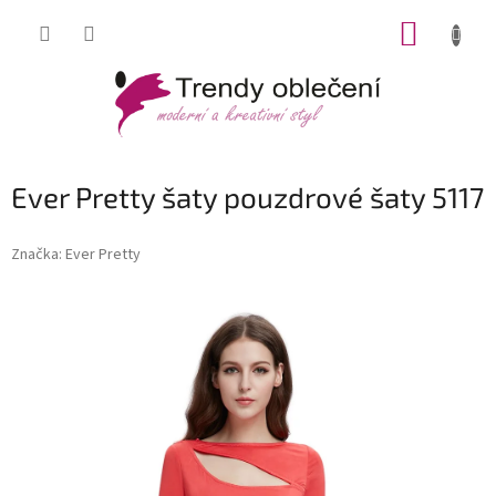
Přejít
NÁKUP
na
obsah
KOŠÍK
Ever Pretty šaty pouzdrové šaty 5117
Značka:
Ever Pretty