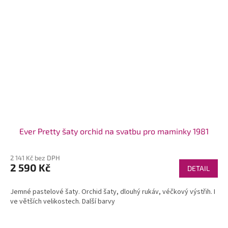
Ever Pretty šaty orchid na svatbu pro maminky 1981
2 141 Kč bez DPH
2 590 Kč
DETAIL
Jemné pastelové šaty. Orchid šaty, dlouhý rukáv, véčkový výstřih. I
ve větších velikostech. Další barvy