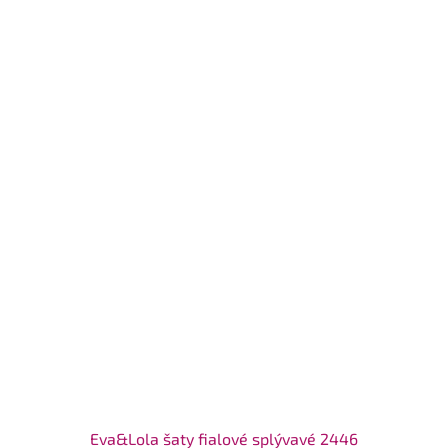
Eva&Lola šaty fialové splývavé 2446