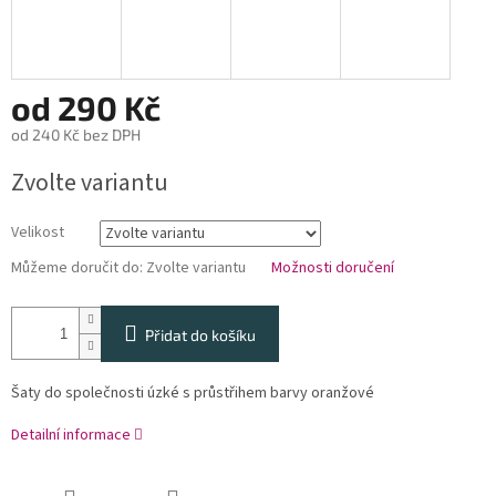
od
290 Kč
od
240 Kč
bez DPH
Měrná
Zvolte variantu
cena:
Velikost
Můžeme doručit do:
Zvolte variantu
Možnosti doručení
Přidat do košíku
Šaty do společnosti úzké s průstřihem barvy oranžové
Detailní informace