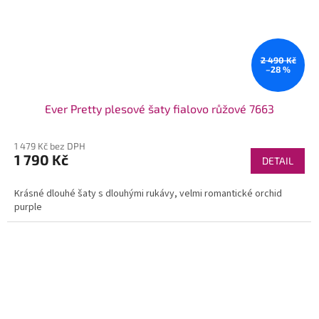
2 490 Kč
–28 %
Ever Pretty plesové šaty fialovo růžové 7663
1 479 Kč bez DPH
1 790 Kč
DETAIL
Krásné dlouhé šaty s dlouhými rukávy, velmi romantické orchid
purple