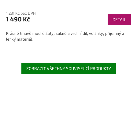
1 231 Kč bez DPH
1 490 Kč
DETAIL
Krásné tmavě modré šaty, sukně a vrchní díl, volánky, příjemný a
lehký materiál.
ZOBRAZIT VŠECHNY SOUVISEJÍCÍ PRODUKTY
Z
á
p
a
t
í