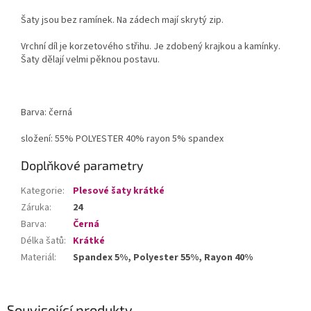
Šaty jsou bez ramínek. Na zádech mají skrytý zip.
Vrchní díl je korzetového střihu. Je zdobený krajkou a kamínky.
Šaty dělají velmi pěknou postavu.
Barva: černá
složení: 55% POLYESTER 40% rayon 5% spandex
Doplňkové parametry
Kategorie
:
Plesové šaty krátké
Záruka
:
24
Barva
:
Černá
Délka šatů
:
Krátké
Materiál
:
Spandex 5%, Polyester 55%, Rayon 40%
Související produkty