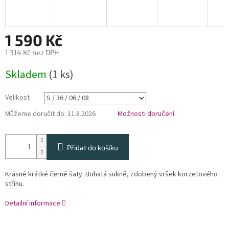
1 590 Kč
1 314 Kč bez DPH
Měrná
Skladem
(1 ks)
cena:
Velikost
Můžeme doručit do:
11.8.2026
Možnosti doručení
Přidat do košíku
Krásné krátké černé šaty. Bohatá sukně, zdobený vršek korzetového
střihu.
Detailní informace