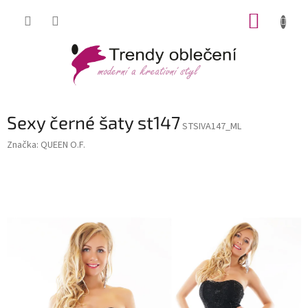
Přejít
NÁKUP
na
obsah
KOŠÍK
Sexy černé šaty st147
STSIVA147_ML
Značka:
QUEEN O.F.