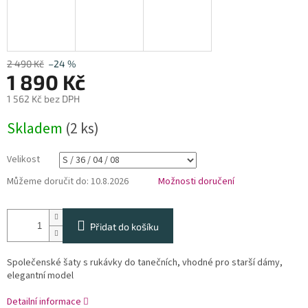
2 490 Kč
–24 %
1 890 Kč
1 562 Kč bez DPH
Měrná
Skladem
(2 ks)
cena:
Velikost
Můžeme doručit do:
10.8.2026
Možnosti doručení
Přidat do košíku
Společenské šaty s rukávky do tanečních, vhodné pro starší dámy,
elegantní model
Detailní informace