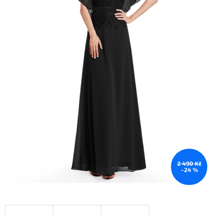
2 490 Kč
–24 %