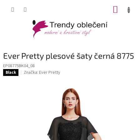
Přejít
NÁKUP
na
obsah
KOŠÍK
Ever Pretty plesové šaty černá 8775
EP08775BK04_08
Značka:
Ever Pretty
Black