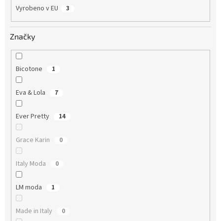
Vyrobeno v EU
3
Značky
Bicotone
1
Eva & Lola
7
Ever Pretty
14
Grace Karin
0
Italy Moda
0
LM moda
1
Made in Italy
0