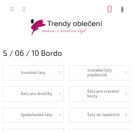
Přejít
NÁKUP
na
obsah
KOŠÍK
S / 06 / 10 Bordo
Svatební šaty
Svatební šaty
popůlnoční
Šaty pro svatební
Šaty pro družičky
hosty
Společenské šaty
Šaty do tanečních