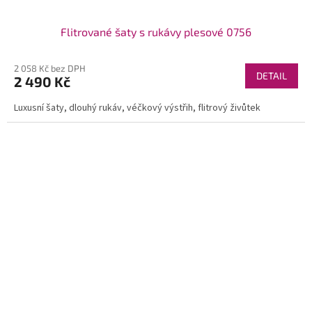
Flitrované šaty s rukávy plesové 0756
2 058 Kč bez DPH
DETAIL
2 490 Kč
Luxusní šaty, dlouhý rukáv, véčkový výstřih, flitrový živůtek