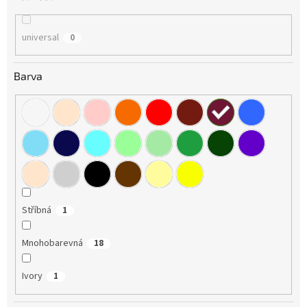
universal
0
Barva
Stříbná
1
Mnohobarevná
18
Ivory
1