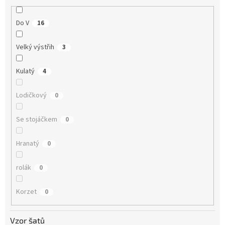
Do V
16
Velký výstřih
3
Kulatý
4
Lodičkový
0
Se stojáčkem
0
Hranatý
0
rolák
0
Korzet
0
Vzor šatů