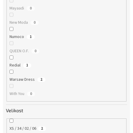
Mayaadi
0
New Moda
0
Numoco
1
QUEEN O.F.
0
Redial
1
Warsaw Dress
2
With You
0
Velikost
XS / 34 / 02 / 06
2