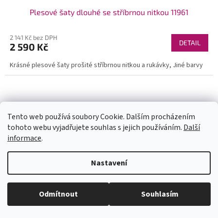
Plesové šaty dlouhé se stříbrnou nitkou 11961
2 141 Kč bez DPH
DETAIL
2 590 Kč
Krásné plesové šaty prošité stříbrnou nitkou a rukávky, Jiné barvy
Tento web používá soubory Cookie. Dalším procházením
tohoto webu vyjadřujete souhlas s jejich používáním.
Další
informace
.
U každé velikosti šatů je uvedena doba dodání (1-2dny či na
Nastavení
objednání). Velikosti neodpovídají českým, prosím měřte se. Pokud se
Vám některý model líbí a chtěli byste ho v jiné barvě, tak stačí do
vyhledávání zadat číslo modelu(třeba 1960) a všechny dostupné barvy
se Vám zobrazí. Pas je nejuzší místo na šatech (většinou cca 6cm pod
Odmítnout
Souhlasím
prsy - neměřte pupík)! Kdyby jste měli jakékoli dotazy pište. Krásný den.