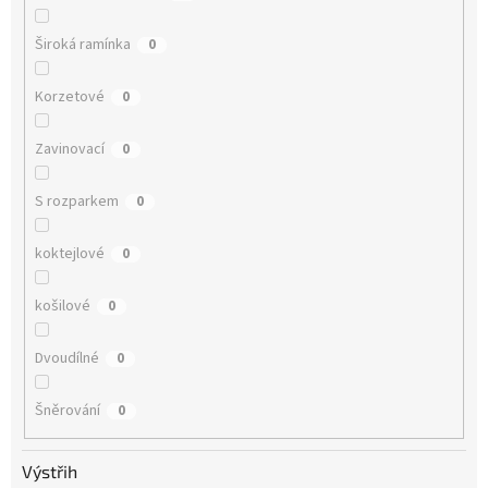
Široká ramínka
0
Korzetové
0
Zavinovací
0
S rozparkem
0
koktejlové
0
košilové
0
Dvoudílné
0
Šněrování
0
Výstřih