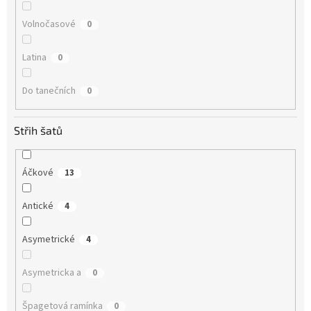
Volnočasové
0
Latina
0
Do tanečních
0
Střih šatů
Áčkové
13
Antické
4
Asymetrické
4
Asymetricka a
0
Špagetová ramínka
0