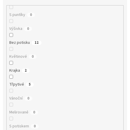
S puntíky
0
Výšivka
0
Bez potisku
12
Květinové
0
Krajka
2
Třpytivé
5
Vánoční
0
Melirované
0
S potiskem
0