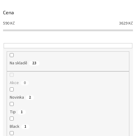
o
d
Cena
u
590
Kč
3629
Kč
k
t
ů
Na skladě
23
Akce
0
Novinka
2
Tip
1
Black
1