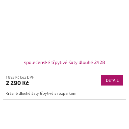
společenské třpytivé šaty dlouhé 2428
1 893 Kč bez DPH
DETAIL
2 290 Kč
Krásné dlouhé šaty třpytivé s rozparkem