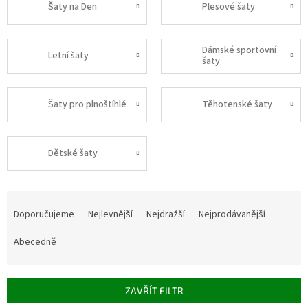
Šaty na Den
Plesové šaty
Dámské sportovní
Letní šaty
šaty
Šaty pro plnoštíhlé
Těhotenské šaty
Dětské šaty
Ř
a
Doporučujeme
Nejlevnější
Nejdražší
Nejprodávanější
z
e
Abecedně
n
í
p
ZAVŘÍT FILTR
r