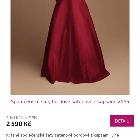
t
ů
Společenské šaty bordové saténové s kapsami 2455
2 141 Kč bez DPH
DETAIL
2 590 Kč
Krásné společenské šaty saténové bordové s kapsami. Jiné