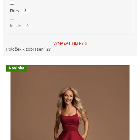
Flitry
3
lesklé
0
VYMAZAT FILTRY
Položek k zobrazení:
27
V
Novinka
ý
p
i
s
p
r
o
d
u
k