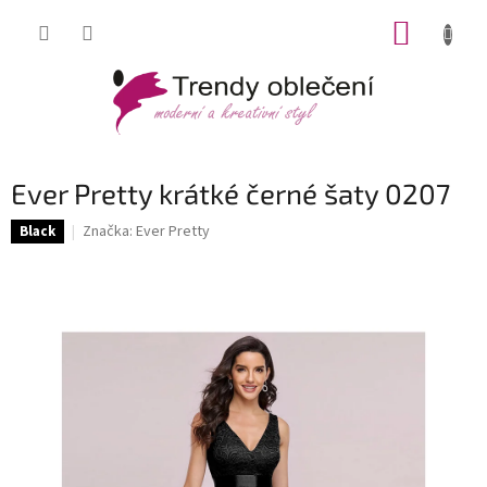
Přejít
NÁKUP
na
obsah
KOŠÍK
Ever Pretty krátké černé šaty 0207
Značka:
Ever Pretty
Black