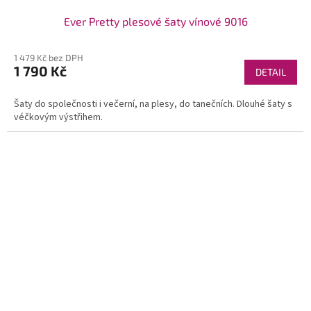
Ever Pretty plesové šaty vínové 9016
1 479 Kč bez DPH
1 790 Kč
DETAIL
Šaty do společnosti i večerní, na plesy, do tanečních. Dlouhé šaty s
véčkovým výstřihem.