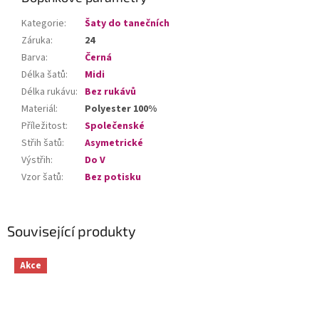
Kategorie
:
Šaty do tanečních
Záruka
:
24
Barva
:
Černá
Délka šatů
:
Midi
Délka rukávu
:
Bez rukávů
Materiál
:
Polyester 100%
Příležitost
:
Společenské
Střih šatů
:
Asymetrické
Výstřih
:
Do V
Vzor šatů
:
Bez potisku
Související produkty
Akce