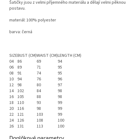
Šatičky jsou z velmi příjemného materiálu a dělají velmi pěknou
postavu.
materiál: 100% polyester
barva: černá
SIZE
BUST (CM)
WAIST (CM)
LENGTH (CM)
04
86
69
94
06
89
71
95
08
91
74
95
10
94
76
96
12
98
80
97
14
102
84
98
16
105
88
98
18
110
93
99
20
116
98
99
22
121
103
99
24
126
108
100
26
131
113
100
Doplňkové parametry