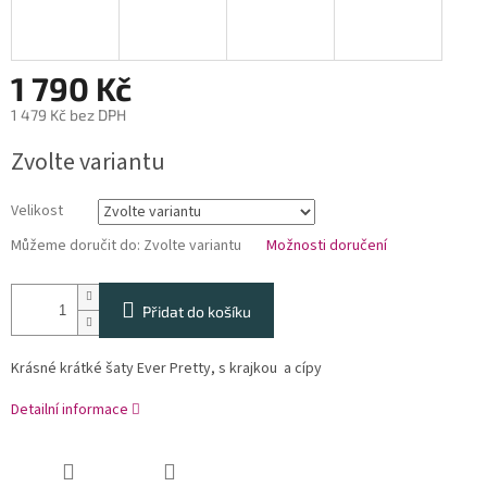
1 790 Kč
1 479 Kč bez DPH
Měrná
Zvolte variantu
cena:
Velikost
Můžeme doručit do:
Zvolte variantu
Možnosti doručení
Přidat do košíku
Krásné krátké šaty Ever Pretty, s krajkou a cípy
Detailní informace