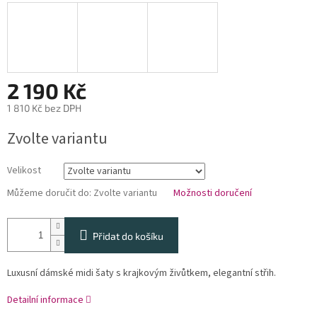
2 190 Kč
1 810 Kč bez DPH
Měrná
Zvolte variantu
cena:
Velikost
Můžeme doručit do:
Zvolte variantu
Možnosti doručení
Přidat do košíku
Luxusní dámské midi šaty s krajkovým živůtkem, elegantní střih.
Detailní informace