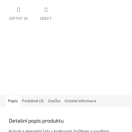
ZEPTAT SE
SDÍLET
Popis
Podobné (3)
Značka
Ostatní informace
Detailní popis produktu
Krásné a elegantní šaty s krajkovým živůtkem a spadlými