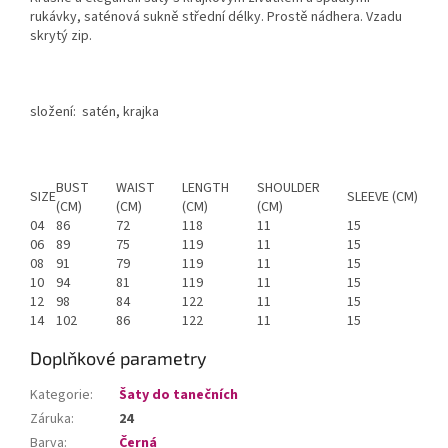
rukávky, saténová sukně střední délky. Prostě nádhera. Vzadu
skrytý zip.
složení: satén, krajka
BUST
WAIST
LENGTH
SHOULDER
SIZE
SLEEVE (CM)
(CM)
(CM)
(CM)
(CM)
04
86
72
118
11
15
06
89
75
119
11
15
08
91
79
119
11
15
10
94
81
119
11
15
12
98
84
122
11
15
14
102
86
122
11
15
Doplňkové parametry
Kategorie
:
Šaty do tanečních
Záruka
:
24
Barva
:
Černá