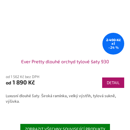
2 490 Kč
až
–24 %
Ever Pretty dlouhé orchyd tylové šaty 930
od 1 562 Kč bez DPH
1 890 Kč
od
DETAIL
Luxusní dlouhé šaty. Široká ramínka, velký výstřih, tylová sukně,
výšivka.
ZOBRAZIT VŠECHNY SOUVISEJÍCÍ PRODUKTY