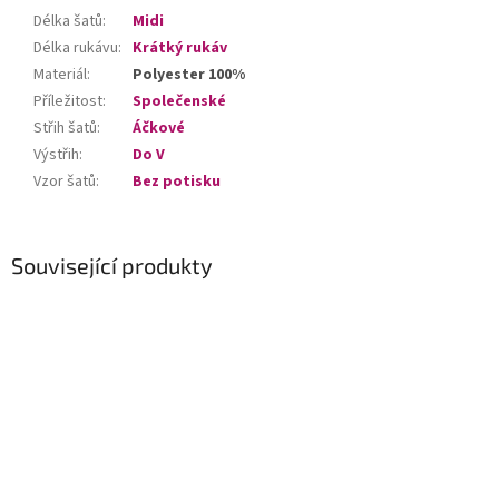
Délka šatů
:
Midi
Délka rukávu
:
Krátký rukáv
Materiál
:
Polyester 100%
Příležitost
:
Společenské
Střih šatů
:
Áčkové
Výstřih
:
Do V
Vzor šatů
:
Bez potisku
Související produkty