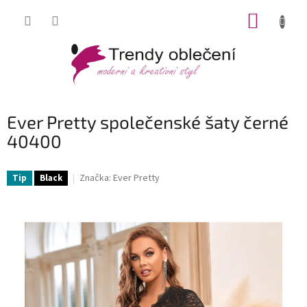
Přejít
NÁKUP
na
obsah
KOŠÍK
Ever Pretty společenské šaty černé
40400
Značka:
Ever Pretty
Tip
Black