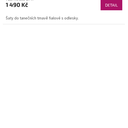
1 490 Kč
DETAIL
Šaty do tanečních tmavě fialové s odlesky.