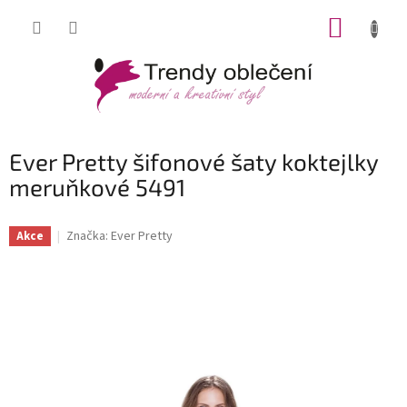
Přejít
NÁKUP
na
obsah
KOŠÍK
Ever Pretty šifonové šaty koktejlky
meruňkové 5491
Značka:
Ever Pretty
Akce