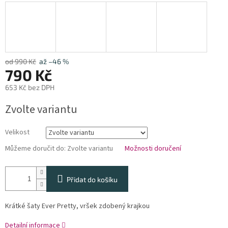
od 990 Kč
až –46 %
790 Kč
653 Kč bez DPH
Měrná
Zvolte variantu
cena:
Velikost
Můžeme doručit do:
Zvolte variantu
Možnosti doručení
Přidat do košíku
Krátké šaty Ever Pretty, vršek zdobený krajkou
Detailní informace