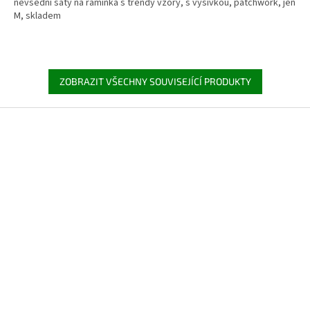
nevšední šaty na ramínka s trendy vzory, s výšivkou, patchwork, jen
M, skladem
ZOBRAZIT VŠECHNY SOUVISEJÍCÍ PRODUKTY
Z
á
p
a
t
í