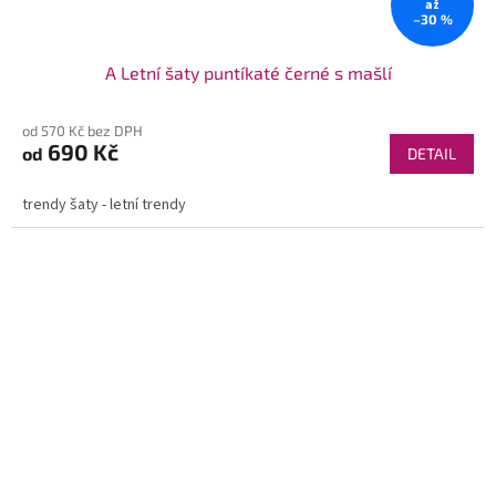
až
–30 %
A Letní šaty puntíkaté černé s mašlí
od 570 Kč bez DPH
690 Kč
od
DETAIL
trendy šaty - letní trendy