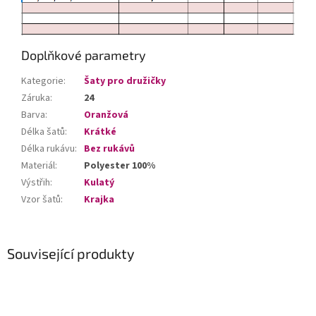
Doplňkové parametry
Kategorie
:
Šaty pro družičky
Záruka
:
24
Barva
:
Oranžová
Délka šatů
:
Krátké
Délka rukávu
:
Bez rukávů
Materiál
:
Polyester 100%
Výstřih
:
Kulatý
Vzor šatů
:
Krajka
Související produkty