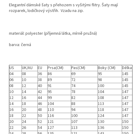
Elegantní dámské šaty s přehozem s vyšitými flitry. Šaty mají
rozparek, lodičkový výstřih. Vzadu na zip.
materiál: polyester (příjemná látka, mírně pružná)
barva: černá
US
UK/AU
EU
Prsa(CM)
Pas(CM)
Boky (CM)
Délka
04
08
36
86
69
95
145
06
10
38
89
72
98
145
08
12
40
91
74
100
145
10
14
42
95
78
104
147
12
16
44
99
82
108
147
14
18
46
104
88
113
147
16
20
48
110
94
118
147
18
22
50
116
100
124
147
20
24
52
121
107
130
150
22
26
54
127
113
136
150
24
28
56
135
121
143
150