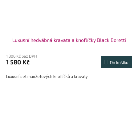
Luxusní hedvábná kravata a knoflíčky Black Boretti
1 306 Kč bez DPH
1 580 Kč
Do košíku
Luxusní set manžetových knoflíčků a kravaty