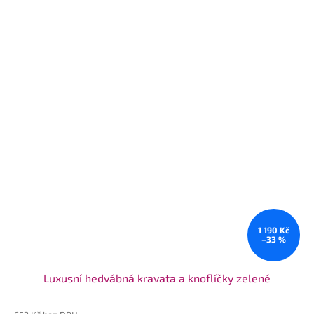
1 190 Kč
–33 %
Luxusní hedvábná kravata a knoflíčky zelené