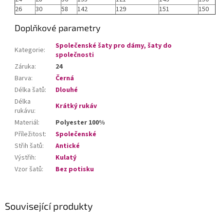
26
30
58
142
129
151
150
Doplňkové parametry
Společenské šaty pro dámy, šaty do
Kategorie
:
společnosti
Záruka
:
24
Barva
:
Černá
Délka šatů
:
Dlouhé
Délka
Krátký rukáv
rukávu
:
Materiál
:
Polyester 100%
Příležitost
:
Společenské
Střih šatů
:
Antické
Výstřih
:
Kulatý
Vzor šatů
:
Bez potisku
Související produkty