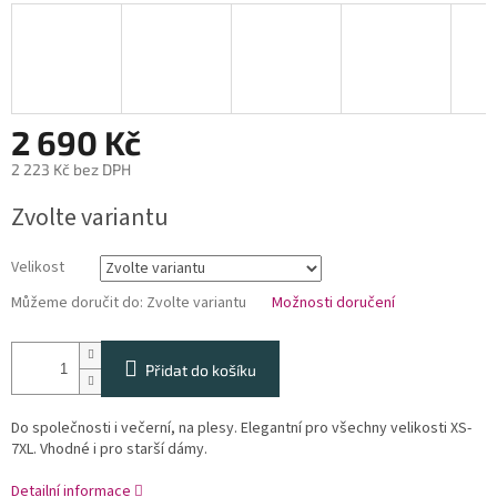
2 690 Kč
2 223 Kč bez DPH
Měrná
Zvolte variantu
cena:
Velikost
Můžeme doručit do:
Zvolte variantu
Možnosti doručení
Přidat do košíku
Do společnosti i večerní, na plesy. Elegantní pro všechny velikosti XS-
7XL. Vhodné i pro starší dámy.
Detailní informace