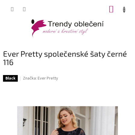
Přejít
NÁKUP
na
obsah
KOŠÍK
Ever Pretty společenské šaty černé
116
Značka:
Ever Pretty
Black