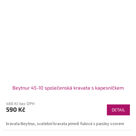
Beytnur 45-10 společenská kravata s kapesníčkem
488 Kč bez DPH
590 Kč
DETAIL
kravata Beytnur, svatební kravata jemně fialová s paisley vzorem