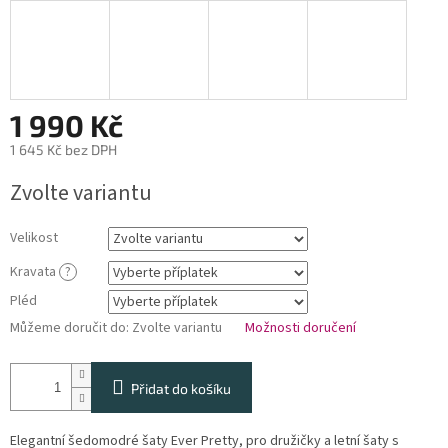
1 990 Kč
1 645 Kč
bez DPH
Měrná
Zvolte variantu
cena:
Velikost
Kravata
?
Pléd
Můžeme doručit do:
Zvolte variantu
Možnosti doručení
Přidat do košíku
Elegantní šedomodré šaty Ever Pretty, pro družičky a letní šaty s