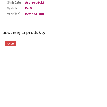
Střih šatů
:
Asymetrické
Výstřih
:
Do V
Vzor šatů
:
Bez potisku
Související produkty
Akce