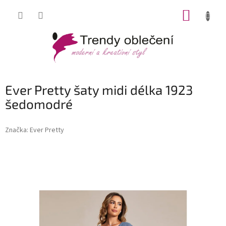
Přejít
NÁKUP
na
obsah
KOŠÍK
Ever Pretty šaty midi délka 1923
šedomodré
Značka:
Ever Pretty