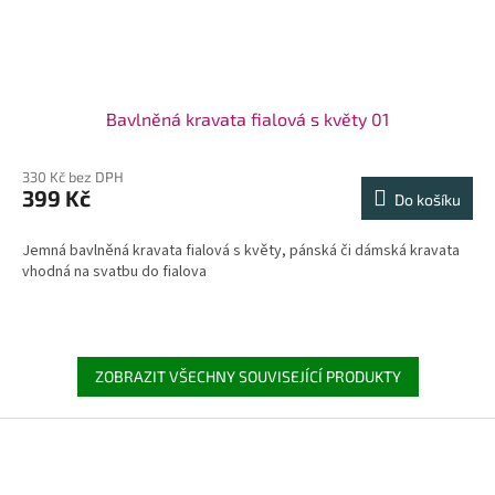
Bavlněná kravata fialová s květy 01
330 Kč bez DPH
399 Kč
Do košíku
Jemná bavlněná kravata fialová s květy, pánská či dámská kravata
vhodná na svatbu do fialova
ZOBRAZIT VŠECHNY SOUVISEJÍCÍ PRODUKTY
Z
á
p