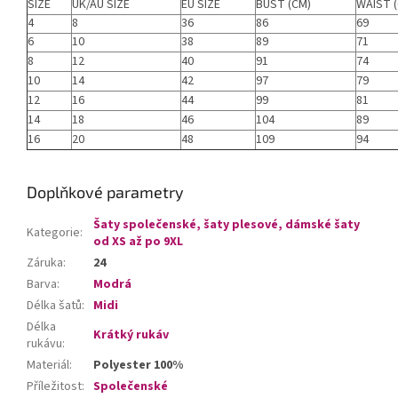
SIZE
UK/AU SIZE
EU SIZE
BUST (CM)
WAIST 
4
8
36
86
69
6
10
38
89
71
8
12
40
91
74
10
14
42
97
79
12
16
44
99
81
14
18
46
104
89
16
20
48
109
94
Doplňkové parametry
Šaty společenské, šaty plesové, dámské šaty
Kategorie
:
od XS až po 9XL
Záruka
:
24
Barva
:
Modrá
Délka šatů
:
Midi
Délka
Krátký rukáv
rukávu
:
Materiál
:
Polyester 100%
Příležitost
:
Společenské