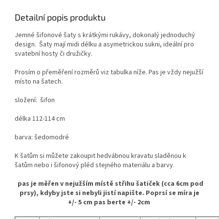
Detailní popis produktu
Jemné šifonové šaty s krátkými rukávy, dokonalý jednoduchý
design. Šaty mají midi délku a asymetrickou sukni, ideální pro
svatební hosty či družičky.
Prosím o přeměření rozměrů viz tabulka níže. Pas je vždy nejužší
místo na šatech.
složení: šifon
délka 112-114 cm
barva: šedomodré
K šatům si můžete zakoupit hedvábnou kravatu sladěnou k
šatům nebo i šifonový pléd stejného materiálu a barvy.
pas je měřen v nejužším místě střihu šatiček (cca 6cm pod
prsy), kdyby jste si nebyli jistí napište. Poprsí se míra je
+/- 5 cm pas berte +/- 2cm