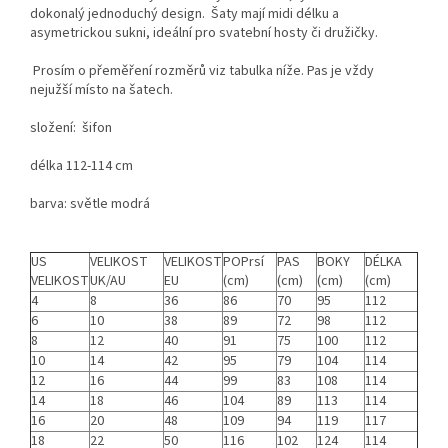
dokonalý jednoduchý design. Šaty mají midi délku a
asymetrickou sukni, ideální pro svatební hosty či družičky.
Prosím o přeměření rozměrů viz tabulka níže. Pas je vždy
nejužší místo na šatech.
složení: šifon
délka 112-114 cm
barva: světle modrá
US
VELIKOST
VELIKOST
POPrsí
PAS
BOKY
DÉLKA
VELIKOST
UK/AU
EU
(cm)
(cm)
(cm)
(cm)
4
8
36
86
70
95
112
6
10
38
89
72
98
112
8
12
40
91
75
100
112
10
14
42
95
79
104
114
12
16
44
99
83
108
114
14
18
46
104
89
113
114
16
20
48
109
94
119
117
18
22
50
116
102
124
114