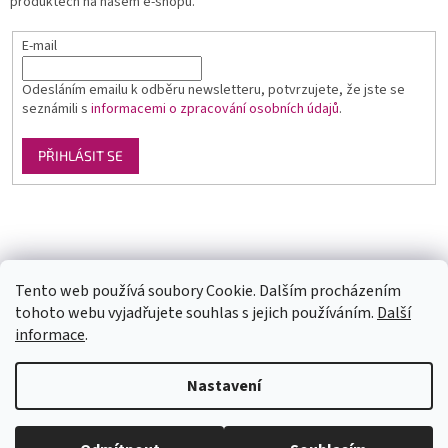
produktech na našem e-shopu.
E-mail
Odesláním emailu k odběru newsletteru, potvrzujete, že jste se
seznámili s
informacemi o zpracování osobních údajů
.
PŘIHLÁSIT SE
Luxusní pánská móda
GLAMI
Levné ubytování v Orlických horách
Tento web používá soubory Cookie. Dalším procházením
tohoto webu vyjadřujete souhlas s jejich používáním.
Další
informace
.
Vytvořil Shoptet
U každé velikosti šatů je uvedena doba dodání (1-2dny či na
Nastavení
objednání). Velikosti neodpovídají českým, prosím měřte se. Pokud se
Vám některý model líbí a chtěli byste ho v jiné barvě, tak stačí do
vyhledávání zadat číslo modelu(třeba 1960) a všechny dostupné barvy
Copyright 2026
trendy-obleceni.cz
. Všechna práva vyhrazena.
se Vám zobrazí. Pas je nejuzší místo na šatech (většinou cca 6cm pod