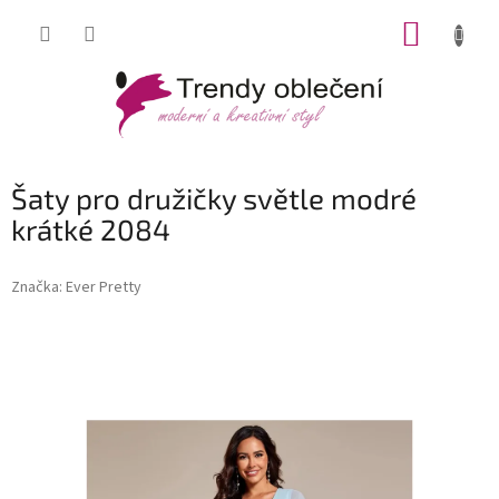
Přejít
NÁKUP
na
obsah
KOŠÍK
Šaty pro družičky světle modré
krátké 2084
Značka:
Ever Pretty