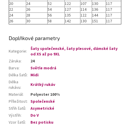
20
24
52
122
107
130
117
22
26
54
127
114
136
117
24
28
56
135
122
144
117
26
30
58
142
130
151
117
Doplňkové parametry
Šaty společenské, šaty plesové, dámské šaty
Kategorie
:
od XS až po 9XL
Záruka
:
24
Barva
:
Světle modrá
Délka šatů
:
Midi
Délka
Krátký rukáv
rukávu
:
Materiál
:
Polyester 100%
Příležitost
:
Společenské
Střih šatů
:
Asymetrické
Výstřih
:
Do V
Vzor šatů
:
Bez potisku