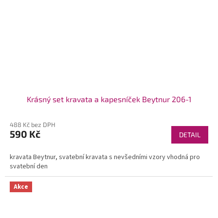
Krásný set kravata a kapesníček Beytnur 206-1
488 Kč bez DPH
590 Kč
DETAIL
kravata Beytnur, svatební kravata s nevšedními vzory vhodná pro
svatební den
Akce