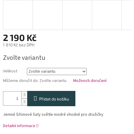
2 190 Kč
1 810 Kč bez DPH
Měrná
Zvolte variantu
cena:
Velikost
Můžeme doručit do:
Zvolte variantu
Možnosti doručení
Přidat do košíku
Jemné šifonové šaty světle modré vhodné pro družičky
Detailní informace