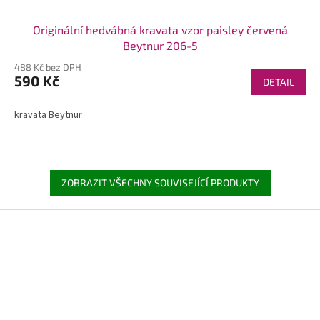
Originální hedvábná kravata vzor paisley červená
Beytnur 206-5
488 Kč bez DPH
590 Kč
DETAIL
kravata Beytnur
ZOBRAZIT VŠECHNY SOUVISEJÍCÍ PRODUKTY
Z
á
p
a
t
í