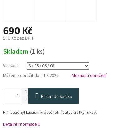
690 Kč
570 Kč bez DPH
Měrná
Skladem
(1 ks)
cena:
Velikost
Můžeme doručit do:
11.8.2026
Možnosti doručení
Přidat do košíku
HIT sezóny! Luxusní krátké letní šaty, krátký rukáv.
Detailní informace