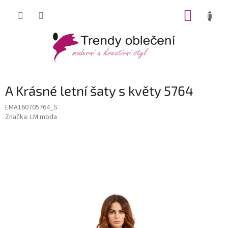
Přejít
NÁKUP
na
obsah
KOŠÍK
A Krásné letní šaty s květy 5764
EMA160705764_S
Značka:
LM moda