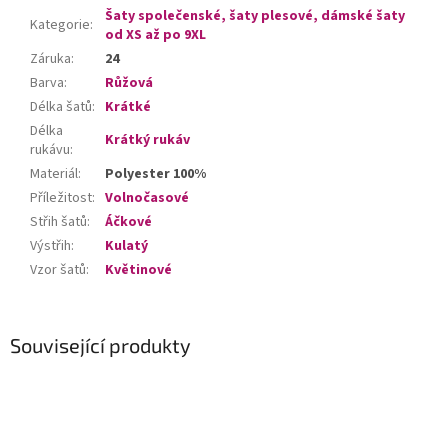
Šaty společenské, šaty plesové, dámské šaty
Kategorie
:
od XS až po 9XL
Záruka
:
24
Barva
:
Růžová
Délka šatů
:
Krátké
Délka
Krátký rukáv
rukávu
:
Materiál
:
Polyester 100%
Příležitost
:
Volnočasové
Střih šatů
:
Áčkové
Výstřih
:
Kulatý
Vzor šatů
:
Květinové
Související produkty