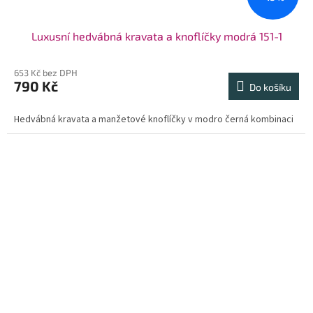
Luxusní hedvábná kravata a knoflíčky modrá 151-1
653 Kč bez DPH
790 Kč
Do košíku
Hedvábná kravata a manžetové knoflíčky v modro černá kombinaci