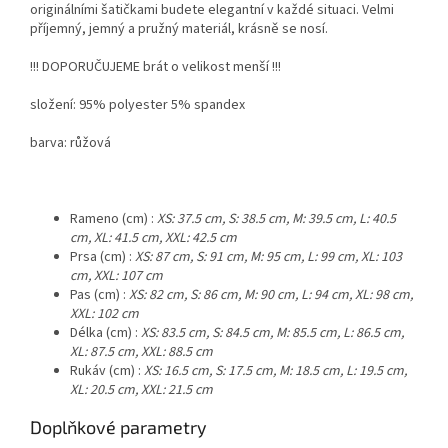
originálními šatičkami budete elegantní v každé situaci. Velmi
příjemný, jemný a pružný materiál, krásně se nosí.
!!! DOPORUČUJEME brát o velikost menší !!!
složení: 95% polyester 5% spandex
barva: růžová
Rameno (cm) :
XS: 37.5 cm, S: 38.5 cm, M: 39.5 cm, L: 40.5
cm, XL: 41.5 cm, XXL: 42.5 cm
Prsa (cm) :
XS: 87 cm, S: 91 cm, M: 95 cm, L: 99 cm, XL: 103
cm, XXL: 107 cm
Pas (cm) :
XS: 82 cm, S: 86 cm, M: 90 cm, L: 94 cm, XL: 98 cm,
XXL: 102 cm
Délka (cm) :
XS: 83.5 cm, S: 84.5 cm, M: 85.5 cm, L: 86.5 cm,
XL: 87.5 cm, XXL: 88.5 cm
Rukáv (cm) :
XS: 16.5 cm, S: 17.5 cm, M: 18.5 cm, L: 19.5 cm,
XL: 20.5 cm, XXL: 21.5 cm
Doplňkové parametry