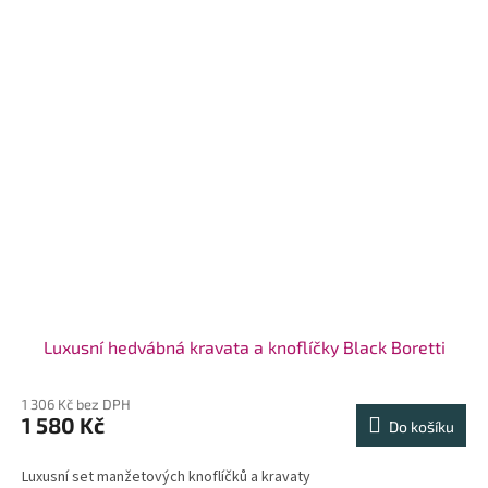
Luxusní hedvábná kravata a knoflíčky Black Boretti
1 306 Kč bez DPH
1 580 Kč
Do košíku
Luxusní set manžetových knoflíčků a kravaty