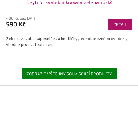
Beytnur svatební kravata zelená 76-12
488 Kč bez DPH
590 Kč
DETAIL
Zelená kravata, kapesníček a knoflíčky, jednobarevné provedení,
vhodné pro svatební den.
ZOBRAZIT VŠECHNY SOUVISEJÍCÍ PRODUKTY
Z
á
p
a
t
í