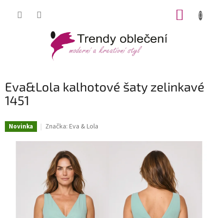
Přejít
NÁKUP
na
obsah
KOŠÍK
Eva&Lola kalhotové šaty zelinkavé
1451
Značka:
Eva & Lola
Novinka