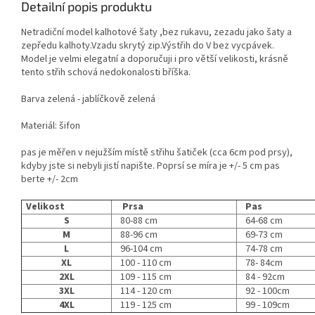
Detailní popis produktu
Netradiční model kalhotové šaty ,bez rukavu, zezadu jako šaty a
zepředu kalhoty.Vzadu skrytý zip.Výstřih do V bez vycpávek.
Model je velmi elegatní a doporučuji i pro větší velikosti, krásně
tento střih schová nedokonalosti bříška.
Barva zelená - jablíčkově zelená
Materiál: šifon
pas je měřen v nejužším místě střihu šatiček (cca 6cm pod prsy),
kdyby jste si nebyli jistí napište. Poprsí se míra je +/- 5 cm pas
berte +/- 2cm
Velikost
Prsa
Pas
S
80-88 cm
64-68 cm
M
88-96 cm
69-73 cm
L
96-104 cm
74-78 cm
XL
100 - 110 cm
78- 84cm
2XL
109 - 115 cm
84 - 92cm
3XL
114 - 120 cm
92 - 100cm
4XL
119 - 125 cm
99 - 109cm