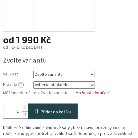
od
1 990 Kč
od
1 645 Kč
bez DPH
Měrná
Zvolte variantu
cena:
Velikost
Kravata
?
Můžeme doručit do:
Zvolte variantu
Možnosti doručení
Přidat do košíku
Nádherné rafinované kalhotové šaty , bez rukávu, pro ženy co mají
raději kalhoty, ale potřebují vzhled šatů. Doporučuji i pro větší velikosti.