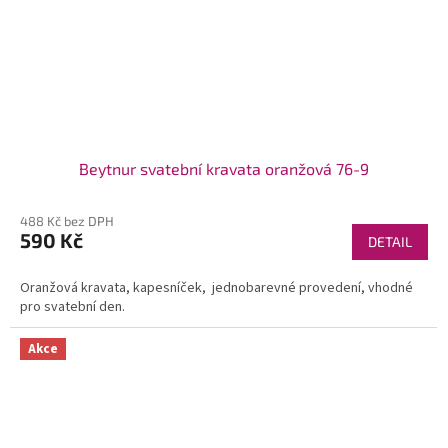
Beytnur svatební kravata oranžová 76-9
488 Kč bez DPH
590 Kč
DETAIL
Oranžová kravata, kapesníček, jednobarevné provedení, vhodné
pro svatební den.
Akce