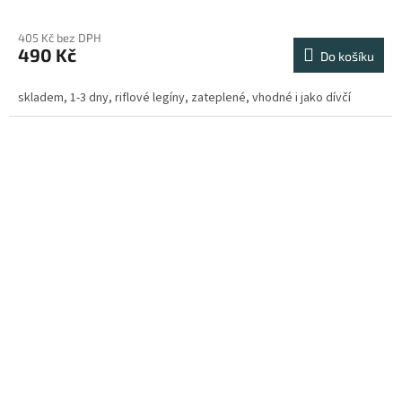
405 Kč bez DPH
490 Kč
Do košíku
skladem, 1-3 dny, riflové legíny, zateplené, vhodné i jako dívčí