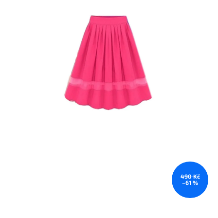
490 Kč
–61 %