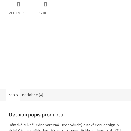
ZEPTAT SE
SDÍLET
Popis
Podobné (4)
Detailní popis produktu
Dámská sukně jednobarevná. Jednoduchý a nevšední design, v
dolní části s průhledem. V pase na gumu Velikost Universal: XS/L