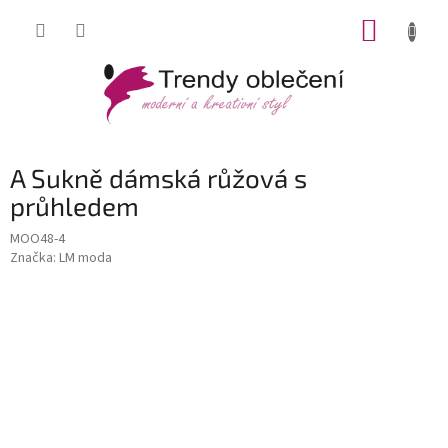
Přejít
NÁKUP
na
obsah
KOŠÍK
A Sukně dámská růžová s
průhledem
MOO48-4
Značka:
LM moda