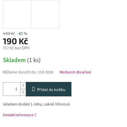
490 Kč
–61 %
190 Kč
157 Kč bez DPH
Měrná
Skladem
(1 ks)
cena:
Můžeme doručit do:
10.8.2026
Možnosti doručení
Přidat do košíku
skladem dodání 1-3dny, sukně šifonová
Detailní informace