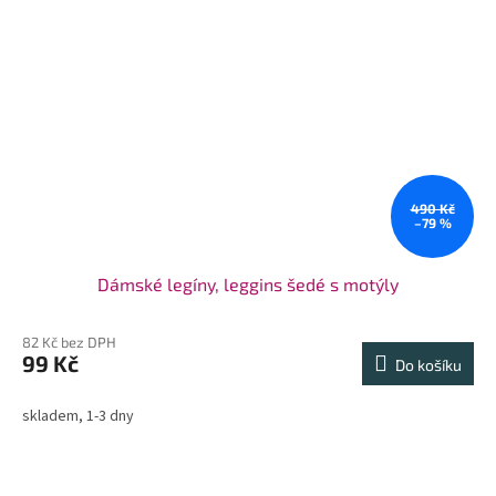
490 Kč
–79 %
Dámské legíny, leggins šedé s motýly
82 Kč bez DPH
99 Kč
Do košíku
skladem, 1-3 dny