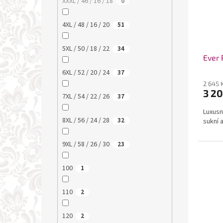
XXXL / 46 / 16 / 18
0
4XL / 48 / 16 / 20
51
5XL / 50 / 18 / 22
34
Ever 
6XL / 52 / 20 / 24
37
2 645 
3 20
7XL / 54 / 22 / 26
37
Luxusn
8XL / 56 / 24 / 28
32
sukní 
9XL / 58 / 26 / 30
23
100
1
110
2
120
2