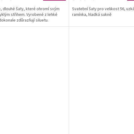
, dlouhé šaty, které ohromí svým
Svatební šaty pro velikost 56, uzk
klým střihem. Vyrobené z lehké
ramínka, hladká sukně
 dokonale zdůrazňují siluetu.