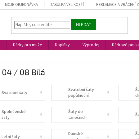
MOJE OBJEDNÁVKA
TABULKA VELIKOSTÍ
REKLAMACE A VRÁCENÍ 
HLEDAT
í
Dárky pro muže
Doplňky
Výprodej
Dárkové pouk
 04 / 08 Bílá
Svatební šaty
Š
Svatební šaty
popůlnoční
d
Společenské
Šaty do
Š
šaty
tanečních
Dámské
Š
Letní šaty