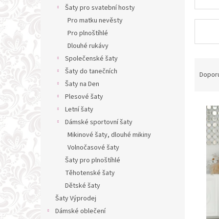
n
Šaty pro svatební hosty
e
Pro matku nevěsty
l
Pro plnoštíhlé
Dlouhé rukávy
Společenské šaty
Ř
Šaty do tanečních
a
Dopor
z
Šaty na Den
e
Plesové šaty
V
n
Letní šaty
ý
í
Dámské sportovní šaty
p
p
Mikinové šaty, dlouhé mikiny
i
r
s
Volnočasové šaty
o
p
d
Šaty pro plnoštíhlé
r
u
Těhotenské šaty
o
k
Dětské šaty
d
t
Šaty Výprodej
u
ů
Dámské oblečení
k