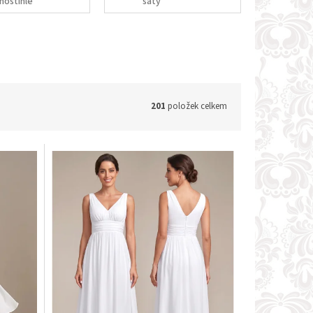
noštíhlé
šaty
201
položek celkem