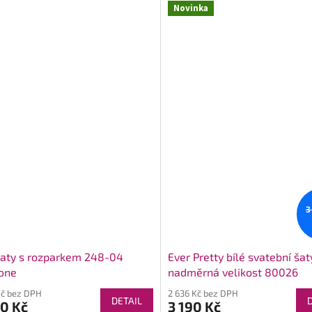
Novinka
3
šaty s rozparkem 248-04
Ever Pretty bílé svatební šat
one
nadměrná velikost 80026
Kč bez DPH
2 636 Kč bez DPH
DETAIL
0 Kč
3 190 Kč