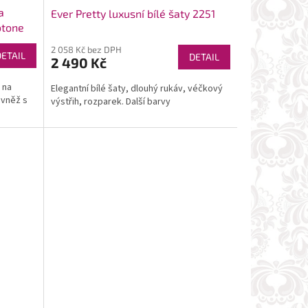
a
Ever Pretty luxusní bílé šaty 2251
otone
2 058 Kč bez DPH
DETAIL
DETAIL
2 490 Kč
 na
Elegantní bílé šaty, dlouhý rukáv, véčkový
ovněž s
výstřih, rozparek. Další barvy