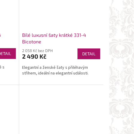
s
Bílé luxusní šaty krátké 331-4
Bicotone
2 058 Kč bez DPH
DETAIL
DETAIL
2 490 Kč
é s
Elegantní a ženské šaty s přiléhavým
střihem, ideální na elegantní události.