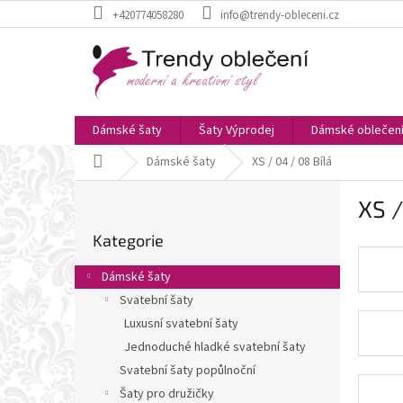
Přejít
+420774058280
info@trendy-obleceni.cz
na
obsah
Dámské šaty
Šaty Výprodej
Dámské oblečen
Domů
Dámské šaty
XS / 04 / 08 Bílá
P
XS /
o
Přeskočit
s
Kategorie
kategorie
t
r
Dámské šaty
a
Svatební šaty
n
Luxusní svatební šaty
n
í
Jednoduché hladké svatební šaty
p
Svatební šaty popůlnoční
a
Šaty pro družičky