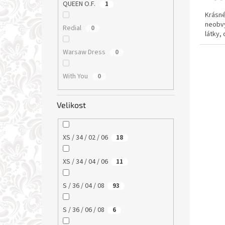
QUEEN O.F.
1
Krásné
neobvy
Redial
0
látky,
Warsaw Dress
0
With You
0
Velikost
XS / 34 / 02 / 06
18
XS / 34 / 04 / 06
11
S / 36 / 04 / 08
93
S / 36 / 06 / 08
6