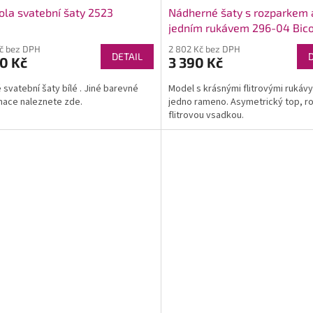
ola svatební šaty 2523
Nádherné šaty s rozparkem 
jedním rukávem 296-04 Bic
Kč bez DPH
2 802 Kč bez DPH
DETAIL
0 Kč
3 390 Kč
 svatební šaty bílé . Jiné barevné
Model s krásnými flitrovými rukávy
ace naleznete zde.
jedno rameno. Asymetrický top, r
flitrovou vsadkou.