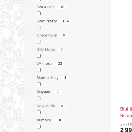
Eva & Lola
10
Ever Pretty
136
Grace Karin
0
Italy Moda
0
LM moda
33
Made in Italy
1
Mayaadi
1
New Moda
0
Bílé 
Bicot
Numoco
10
2 471 
2 99