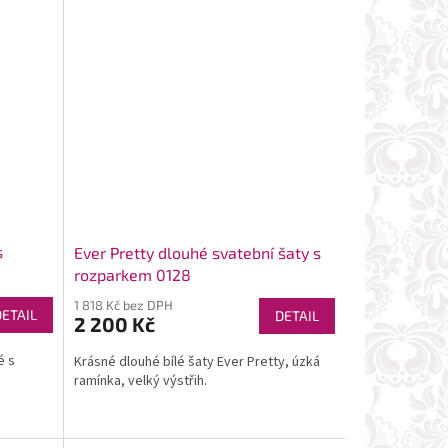
s
Ever Pretty dlouhé svatební šaty s
rozparkem 0128
1 818 Kč bez DPH
DETAIL
DETAIL
2 200 Kč
é s
Krásné dlouhé bílé šaty Ever Pretty, úzká
ramínka, velký výstřih.