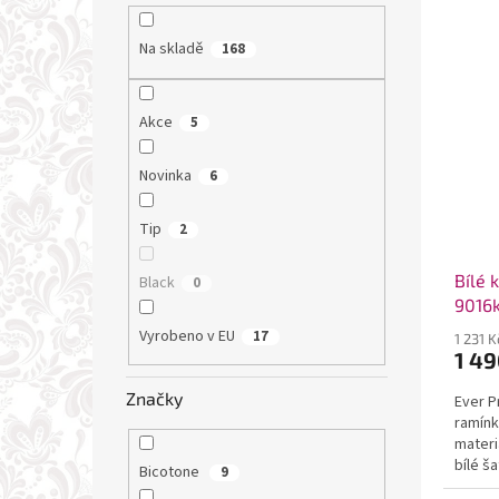
Na skladě
168
Akce
5
Novinka
6
Tip
2
Bílé 
Black
0
9016
Vyrobeno v EU
17
1 231 
1 49
Značky
Ever P
ramínk
materi
bílé ša
Bicotone
9