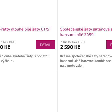
Pretty dlouhé bílé šaty 0175
Společenské šaty saténové 
kapsami bílé 2499
Kč bez DPH
2 141 Kč bez DPH
DETAIL
0 Kč
2 590 Kč
í dlouhé svatební šaty. s bohatou
Krásné společenské šaty saténov
a výšivkou
kapsami. Jiné barevné kombinace
naleznete zde.