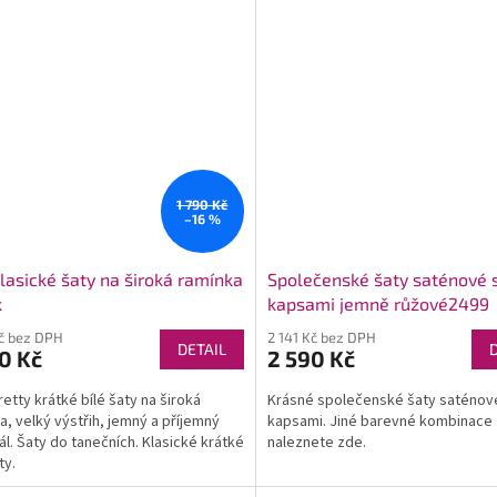
1 790 Kč
–16 %
klasické šaty na široká ramínka
Společenské šaty saténové 
k
kapsami jemně růžové2499
Kč bez DPH
2 141 Kč bez DPH
DETAIL
0 Kč
2 590 Kč
retty krátké bílé šaty na široká
Krásné společenské šaty saténov
a, velký výstřih, jemný a příjemný
kapsami. Jiné barevné kombinace
ál. Šaty do tanečních. Klasické krátké
naleznete zde.
ty.