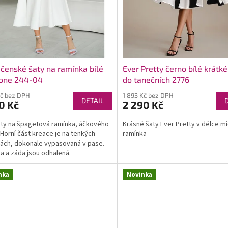
čenské šaty na ramínka bílé
Ever Pretty černo bílé krátké
tone 244-04
do tanečních 2776
Kč bez DPH
1 893 Kč bez DPH
DETAIL
0 Kč
2 290 Kč
aty na špagetová ramínka, áčkového
Krásné šaty Ever Pretty v délce mi
. Horní část kreace je na tenkých
ramínka
ách, dokonale vypasovaná v pase.
 a záda jsou odhalená.
nka
Novinka