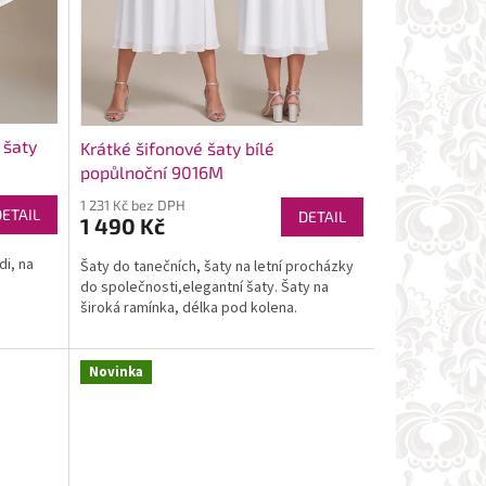
 šaty
Krátké šifonové šaty bílé
popůlnoční 9016M
1 231 Kč bez DPH
DETAIL
DETAIL
1 490 Kč
di, na
Šaty do tanečních, šaty na letní procházky
do společnosti,elegantní šaty. Šaty na
široká ramínka, délka pod kolena.
Novinka