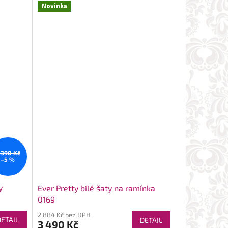
Novinka
 390 Kč
–5 %
y
Ever Pretty bílé šaty na ramínka
0169
2 884 Kč bez DPH
DETAIL
DETAIL
3 490 Kč