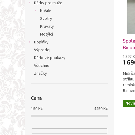
t
Dárky pro muže
ů
Košile
Svetry
Kravaty
Motýlci
Spole
Doplňky
Bico
Výprodej
1 397 
Dárkové poukazy
1 69
Všechno
Značky
Midi š
střihu
ramínk
Ramena
Cena
Novi
190
Kč
4490
Kč