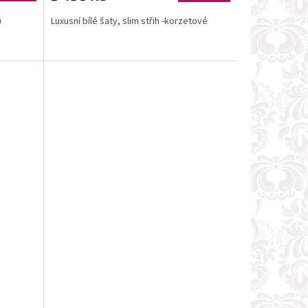
á
Luxusní bílé šaty, slim střih -korzetové