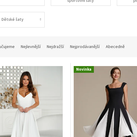
sportovní šaty
pl
Dětské šaty
učujeme
Nejlevnější
Nejdražší
Nejprodávanější
Abecedně
Novinka