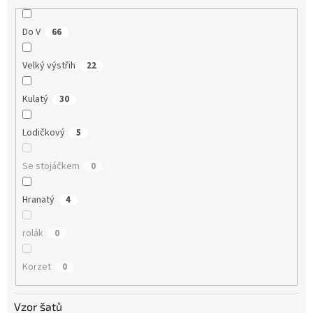
Do V
66
Velký výstřih
22
Kulatý
30
Lodičkový
5
Se stojáčkem
0
Hranatý
4
rolák
0
Korzet
0
Vzor šatů