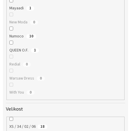
Mayaadi
1
New Moda
0
Numoco
10
QUEEN O.F.
1
Redial
0
Warsaw Dress
0
With You
0
Velikost
XS / 34 / 02 / 06
18