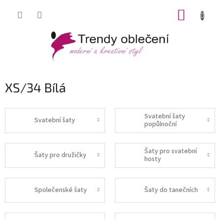
Přejít
NÁKUP
na
obsah
KOŠÍK
XS/34 Bílá
Svatební šaty
Svatební šaty
popůlnoční
Šaty pro svatební
Šaty pro družičky
hosty
Společenské šaty
Šaty do tanečních