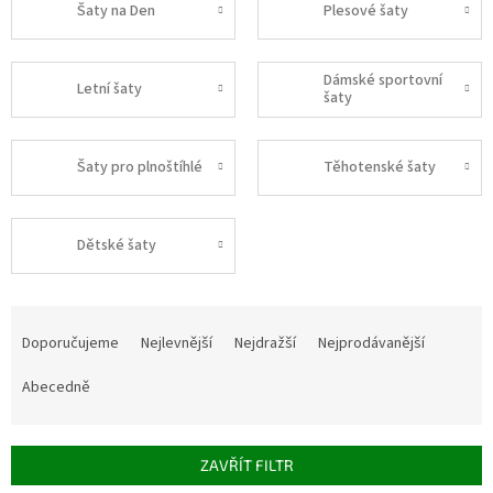
Šaty na Den
Plesové šaty
Dámské sportovní
Letní šaty
šaty
Šaty pro plnoštíhlé
Těhotenské šaty
Dětské šaty
Ř
a
Doporučujeme
Nejlevnější
Nejdražší
Nejprodávanější
z
e
Abecedně
n
í
p
ZAVŘÍT FILTR
r