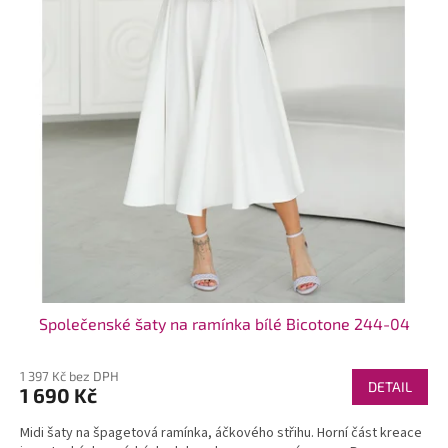
t
ů
Společenské šaty na ramínka bílé Bicotone 244-04
1 397 Kč bez DPH
DETAIL
1 690 Kč
Midi šaty na špagetová ramínka, áčkového střihu. Horní část kreace