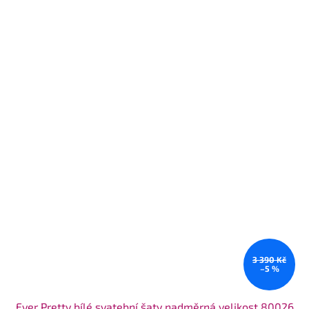
3 390 Kč
–5 %
Ever Pretty bílé svatební šaty nadměrná velikost 80026