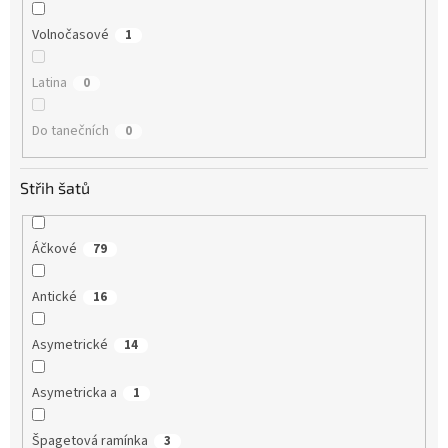
Volnočasové
1
Latina
0
Do tanečních
0
Střih šatů
Áčkové
79
Antické
16
Asymetrické
14
Asymetricka a
1
Špagetová ramínka
3