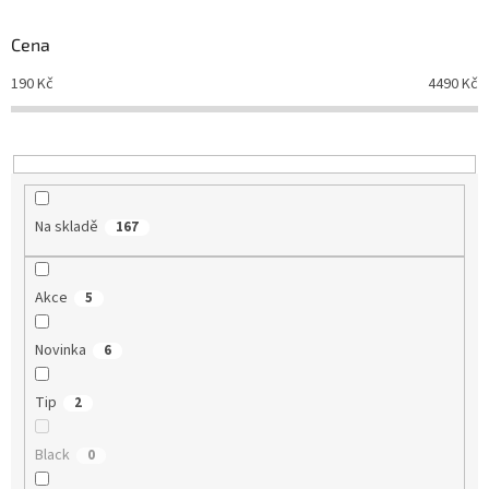
o
d
Cena
u
190
Kč
4490
Kč
k
t
ů
Na skladě
167
Akce
5
Novinka
6
Tip
2
Black
0