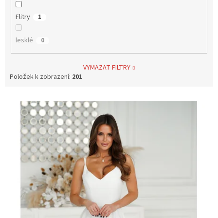
Flitry
1
lesklé
0
VYMAZAT FILTRY
Položek k zobrazení:
201
V
ý
p
i
s
p
r
o
d
u
k