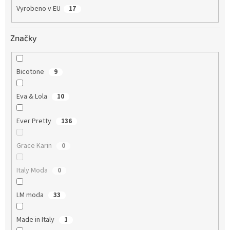
Vyrobeno v EU
17
Značky
Bicotone
9
Eva & Lola
10
Ever Pretty
136
Grace Karin
0
Italy Moda
0
LM moda
33
Made in Italy
1