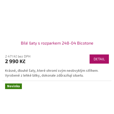
Bílé šaty s rozparkem 248-04 Bicotone
2 471 Kč bez DPH
DETAIL
2 990 Kč
Krásné, dlouhé šaty, které ohromí svým neobvyklým střihem.
Vyrobené z lehké látky, dokonale zdůrazňují siluetu.
Novinka