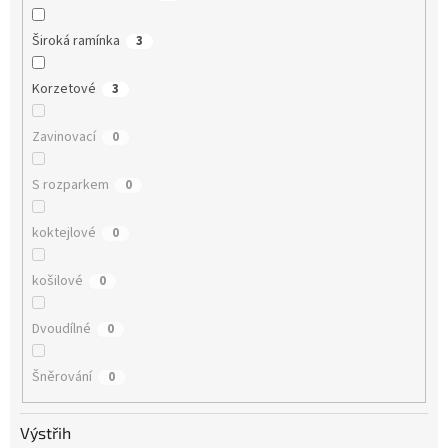
Široká ramínka
3
Korzetové
3
Zavinovací
0
S rozparkem
0
koktejlové
0
košilové
0
Dvoudílné
0
Šněrování
0
Výstřih