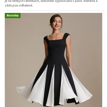
je na tenkých ramínkách, dokonale vypasovaná v pase. Ramena a
záda jsou odhalená.
Novinka