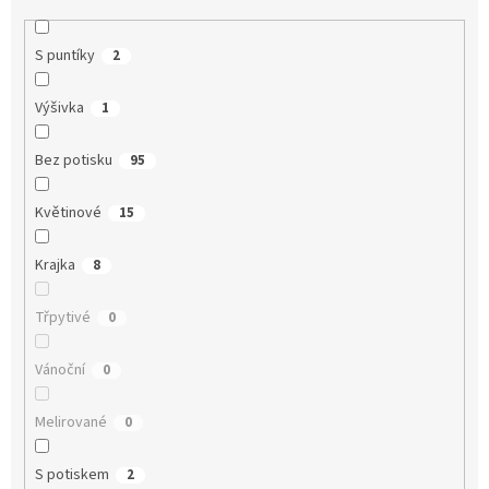
S puntíky
2
Výšivka
1
Bez potisku
95
Květinové
15
Krajka
8
Třpytivé
0
Vánoční
0
Melirované
0
S potiskem
2