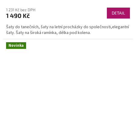
1 231 Kč bez DPH
DETAIL
1 490 Kč
Šaty do tanečních, šaty na letní procházky do společnosti,elegantní
šaty. Šaty na široká ramínka, délka pod kolena.
Novinka