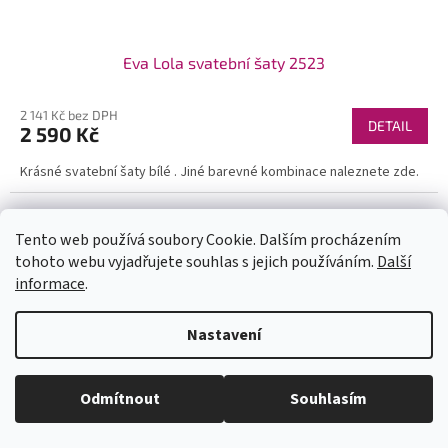
Eva Lola svatební šaty 2523
2 141 Kč bez DPH
DETAIL
2 590 Kč
Krásné svatební šaty bílé . Jiné barevné kombinace naleznete zde.
Tento web používá soubory Cookie. Dalším procházením
tohoto webu vyjadřujete souhlas s jejich používáním.
Další
informace
.
U každé velikosti šatů je uvedena doba dodání (1-2dny či na
Nastavení
objednání). Velikosti neodpovídají českým, prosím měřte se. Pokud se
Vám některý model líbí a chtěli byste ho v jiné barvě, tak stačí do
vyhledávání zadat číslo modelu(třeba 1960) a všechny dostupné barvy
se Vám zobrazí. Pas je nejuzší místo na šatech (většinou cca 6cm pod
Odmítnout
Souhlasím
prsy - neměřte pupík)! Kdyby jste měli jakékoli dotazy pište. Krásný den.