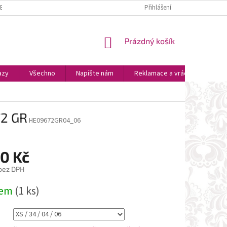
ZBOŽÍ
PLATBA A DOPRAVA
OSOBNÍ VYZVEDNUTÍ
Přihlášení
OBCHODNÍ P
NÁKUPNÍ
Prázdný košík
KOŠÍK
azy
Všechno
Napište nám
Reklamace a vrácení zboží
72 GR
HE09672GR04_06
90 Kč
 bez DPH
dem
(1 ks)