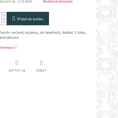
oručit do:
11.8.2026
Možnosti doručení
Přidat do košíku
nosti i večerní, na plesy, do tanečních, dodání 1-3dny,
lená lahvová
informace
ZEPTAT SE
SDÍLET