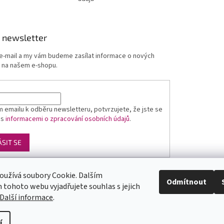
 newsletter
 e-mail a my vám budeme zasílat informace o nových
 na našem e-shopu.
 emailu k odběru newsletteru, potvrzujete, že jste se
 s
informacemi o zpracování osobních údajů
.
ÁSIT SE
oužívá soubory Cookie. Dalším
Luxusní pánská móda
GLAMI
Levné ubytování v Orlických horách
Odmítnout
tohoto webu vyjadřujete souhlas s jejich
Další informace
.
yste
y
pod
í