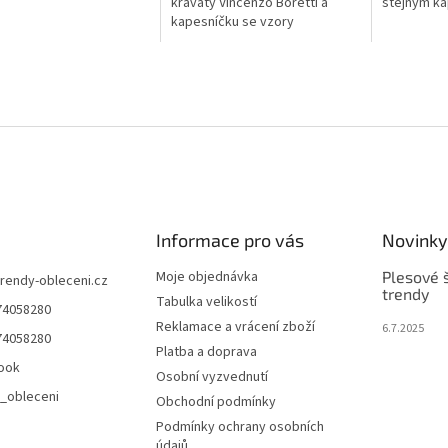
kravaty Vincenzo Boretti a
stejným k
kapesníčku se vzory
Informace pro vás
Novinky
Moje objednávka
Plesové š
trendy-obleceni.cz
trendy
Tabulka velikostí
74058280
Reklamace a vrácení zboží
6.7.2025
74058280
Platba a doprava
ook
Osobní vyzvednutí
_obleceni
Obchodní podmínky
Podmínky ochrany osobních
údajů