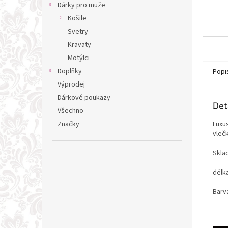
Dárky pro muže
Košile
Svetry
Kravaty
Motýlci
Doplňky
Popi
Výprodej
Dárkové poukazy
Det
Všechno
Luxus
Značky
vleč
Skla
délk
Barv