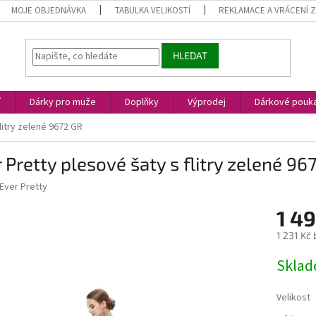
MOJE OBJEDNÁVKA
TABULKA VELIKOSTÍ
REKLAMACE A VRÁCENÍ 
HLEDAT
í
Dárky pro muže
Doplňky
Výprodej
Dárkové pouk
litry zelené 9672 GR
 Pretty plesové šaty s flitry zelené 96
Ever Pretty
1 4
1 231 Kč
Měrná
Skla
cena:
Velikost