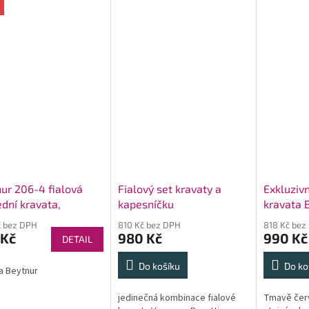
ur 206-4 fialová
Fialový set kravaty a
Exkluzivn
dní kravata,
kapesníčku
kravata 
sníček
č bez DPH
810 Kč bez DPH
818 Kč bez
 Kč
980 Kč
990 Kč
DETAIL
Do košíku
Do ko
a Beytnur
jedinečná kombinace fialové
Tmavě červ