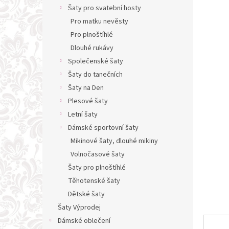
n
Šaty pro svatební hosty
e
Pro matku nevěsty
l
Pro plnoštíhlé
Dlouhé rukávy
Společenské šaty
Šaty do tanečních
Šaty na Den
Plesové šaty
Letní šaty
Dámské sportovní šaty
Mikinové šaty, dlouhé mikiny
Volnočasové šaty
Šaty pro plnoštíhlé
Těhotenské šaty
Dětské šaty
Šaty Výprodej
Dámské oblečení