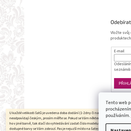
Odebírat
Vložte svůj
produktech
E-mail
Odesláním
seznámili
PŘIHL
Tento web p
procházením 
U každé velikosti šatů je uvedena doba dodání (1-2dny či na objednání). Velikosti
používáním.
neodpovídají českým, prosím měřte se. Pokud se Vám některý model líbí a chtěli b
ho v jiné barvě, tak stačí do vyhledávání zadat číslo modelu(třeba 1960) a všechn
dostupné barvy se Vám zobrazí. Pas je nejuzší místo na šatech (většinou cca 6cm 
Nastaven