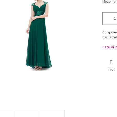
Můžeme d
Do společ
barva ze
Detailní 
TISK