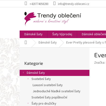
Přejít
+420774058280
info@trendy-obleceni.cz
na
obsah
Dámské šaty
Šaty Výprodej
Dámské oblečen
Domů
Dámské šaty
Ever Pretty plesové šaty s f
P
Ever
o
Přeskočit
s
Značka:
Kategorie
kategorie
t
r
Dámské šaty
a
Svatební šaty
n
Luxusní svatební šaty
n
í
Jednoduché hladké svatební šaty
p
Svatební šaty popůlnoční
a
Šaty pro družičky