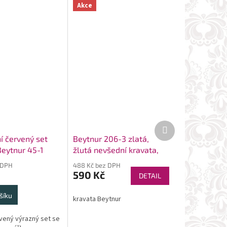
Akce
Další
produkt
í červený set
Beytnur 206-3 zlatá,
Beytnur 45-1
žlutá nevšední kravata,
kapesníček
 DPH
488 Kč bez DPH
590 Kč
DETAIL
šíku
kravata Beytnur
ený výrazný set se