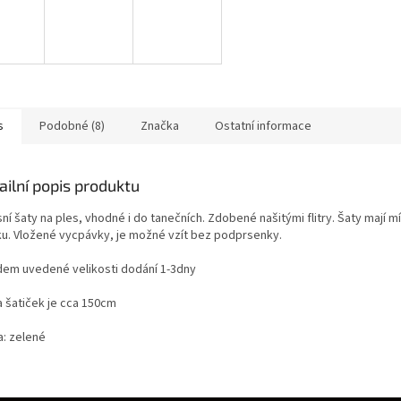
s
Podobné (8)
Značka
Ostatní informace
ailní popis produktu
ní šaty na ples, vhodné i do tanečních. Zdobené našitými flitry. Šaty mají m
ku. Vložené vycpávky, je možné vzít bez podprsenky.
dem uvedené velikosti dodání 1-3dny
a šatiček je cca 150cm
a: zelené