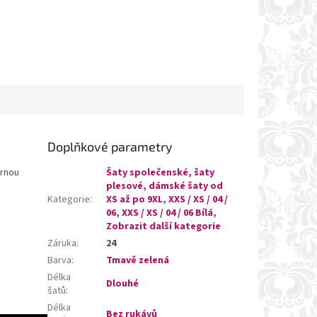
Doplňkové parametry
írnou
Šaty společenské, šaty
plesové, dámské šaty od
Kategorie
:
XS až po 9XL
,
XXS / XS / 04 /
06
,
XXS / XS / 04 / 06 Bílá
,
Zobrazit další kategorie
Záruka
:
24
Barva
:
Tmavě zelená
Délka
Dlouhé
šatů
:
Délka
Bez rukávů