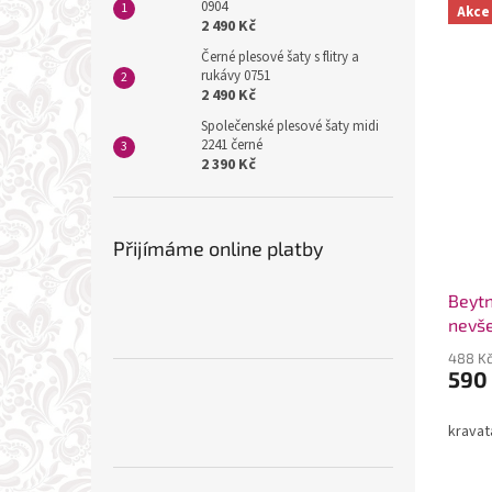
0904
Akce
2 490 Kč
Černé plesové šaty s flitry a
rukávy 0751
2 490 Kč
Společenské plesové šaty midi
2241 černé
2 390 Kč
Přijímáme online platby
Beytn
nevše
kape
488 K
590
kravat