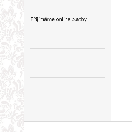
Přijímáme online platby
Z
á