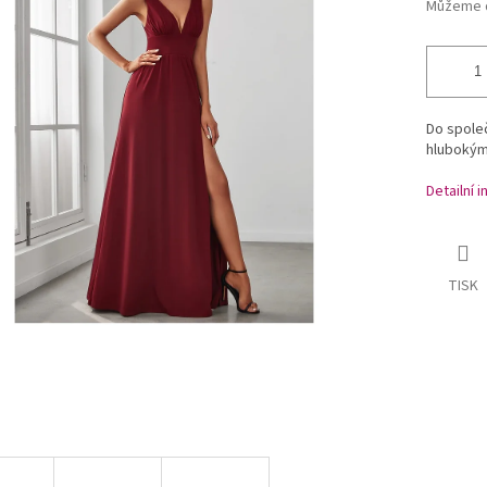
Můžeme d
Do společ
hlubokým
Detailní 
TISK