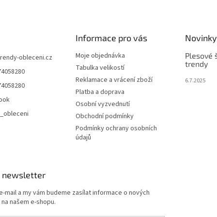
Informace pro vás
Novinky
Moje objednávka
Plesové š
trendy-obleceni.cz
trendy
Tabulka velikostí
74058280
Reklamace a vrácení zboží
6.7.2025
74058280
Platba a doprava
ook
Osobní vyzvednutí
_obleceni
Obchodní podmínky
Podmínky ochrany osobních
údajů
 newsletter
 e-mail a my vám budeme zasílat informace o nových
 na našem e-shopu.