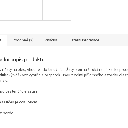
s
Podobné (8)
Značka
Ostatní informace
ailní popis produktu
ní šaty na ples, vhodné i do tanečních. Šaty jsou na široká ramínka. Na prso
 hluboký véčkový výstřih,a rozparek. Jsou z velmi příjemného a trochu elas
iálu.
polyester 5% elastan
a šatiček je cca 150cm
a: bordo