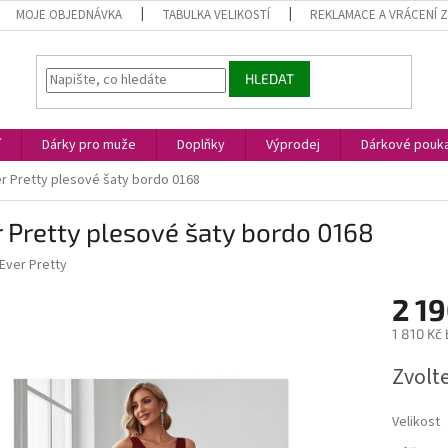
MOJE OBJEDNÁVKA
TABULKA VELIKOSTÍ
REKLAMACE A VRÁCENÍ 
HLEDAT
í
Dárky pro muže
Doplňky
Výprodej
Dárkové pouk
r Pretty plesové šaty bordo 0168
 Pretty plesové šaty bordo 0168
Ever Pretty
2 19
1 810 Kč
Měrná
Zvolt
cena:
Velikost