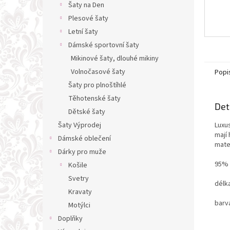
Šaty na Den
Plesové šaty
Letní šaty
Dámské sportovní šaty
Mikinové šaty, dlouhé mikiny
Volnočasové šaty
Popi
Šaty pro plnoštíhlé
Těhotenské šaty
Det
Dětské šaty
Luxus
Šaty Výprodej
mají
Dámské oblečení
mater
Dárky pro muže
95% 
Košile
Svetry
délk
Kravaty
barv
Motýlci
Doplňky