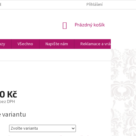
ZBOŽÍ
PLATBA A DOPRAVA
OSOBNÍ VYZVEDNUTÍ
Přihlášení
OBCHODNÍ P
NÁKUPNÍ
Prázdný košík
KOŠÍK
azy
Všechno
Napište nám
Reklamace a vrácení zboží
0 Kč
 bez DPH
e variantu