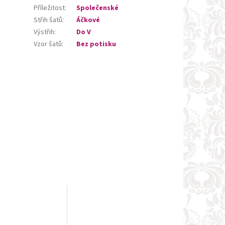
Příležitost
:
Společenské
Střih šatů
:
Áčkové
Výstřih
:
Do V
Vzor šatů
:
Bez potisku