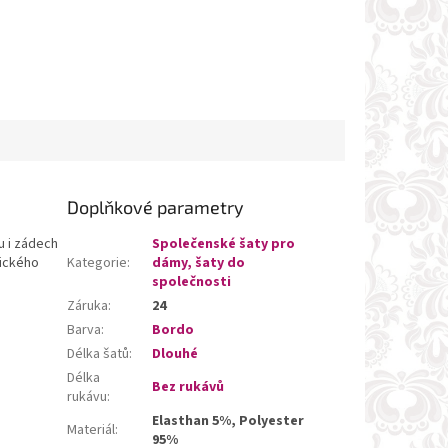
Doplňkové parametry
u i zádech
Společenské šaty pro
tického
Kategorie
:
dámy, šaty do
společnosti
Záruka
:
24
Barva
:
Bordo
Délka šatů
:
Dlouhé
Délka
Bez rukávů
rukávu
:
Elasthan 5%, Polyester
Materiál
:
95%