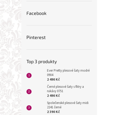
Facebook
Pinterest
Top 3 produkty
Ever Pretty plesové šaty modré
0904
2 490 Kč
Černé plesové šaty s flitry a
rukávy 0751
2 490 Kč
Společenské plesové šaty midi
2241 černé
2 390 Kč