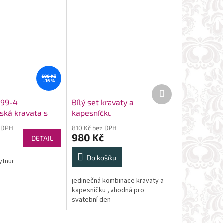
590 Kč
–16 %
Další
produkt
199-4
Bílý set kravaty a
ská kravata s
kapesníčku
čkem
 DPH
810 Kč bez DPH
980 Kč
DETAIL
Do košíku
ytnur
jedinečná kombinace kravaty a
kapesníčku , vhodná pro
svatební den