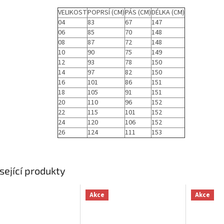
VELIKOST
POPRSÍ (CM)
PÁS (CM)
DÉLKA (CM)
04
83
67
147
06
85
70
148
08
87
72
148
10
90
75
149
12
93
78
150
14
97
82
150
16
101
86
151
18
105
91
151
20
110
96
152
22
115
101
152
24
120
106
152
26
124
111
153
sející produkty
Akce
Akce