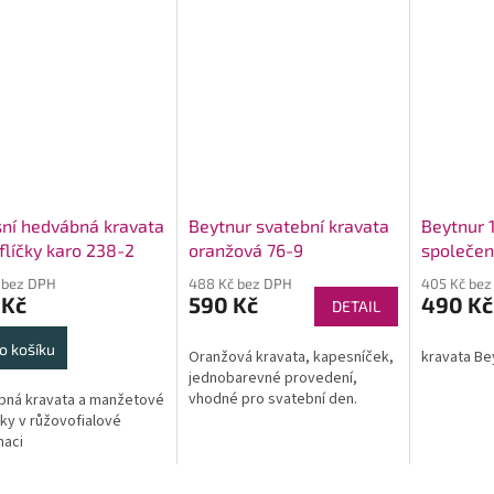
ní hedvábná kravata
Beytnur svatební kravata
Beytnur 
flíčky karo 238-2
oranžová 76-9
společen
kapesní
 bez DPH
488 Kč bez DPH
405 Kč bez
 Kč
590 Kč
490 Kč
DETAIL
o košíku
Oranžová kravata, kapesníček,
kravata Be
jednobarevné provedení,
vhodné pro svatební den.
bná kravata a manžetové
čky v růžovofialové
naci