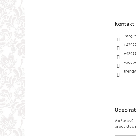
p
a
t
Kontakt
í
info
@
+4207
+4207
Faceb
trendy
Odebírat
Vložte svůj
produktech