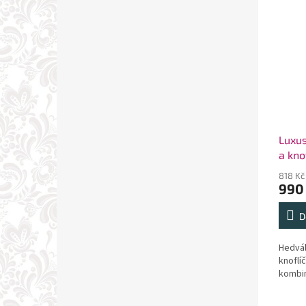
Luxus
a kno
818 Kč
990
D
Hedvá
knoflí
kombi