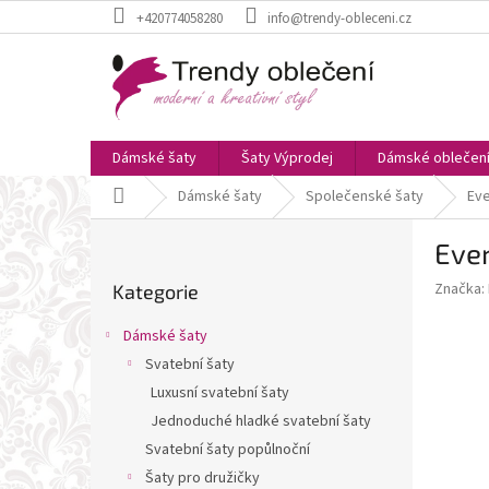
Přejít
+420774058280
info@trendy-obleceni.cz
na
obsah
Dámské šaty
Šaty Výprodej
Dámské oblečen
Domů
Dámské šaty
Společenské šaty
Eve
P
Ever
o
Přeskočit
s
Značka:
Kategorie
kategorie
t
r
Dámské šaty
a
Svatební šaty
n
Luxusní svatební šaty
n
í
Jednoduché hladké svatební šaty
p
Svatební šaty popůlnoční
a
Šaty pro družičky